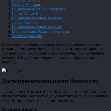
Водопад Анхель
Остров Маргарита
Национальный Парк Моррокой
Санта-Ана де Коро
Национальный парк Меданос
Дельта Ориноко
Национальный парк Мочима
Мост генерала Рафаэля Урданеты
Озеро Маракайбо
Венесуэла – это национальные парки с их неповторимыми
ландшафтами, животным и растительным миром; заросшие
тропическими растениями берега реки Ориноко; солнечное
побережье Карибского моря; тропические фрукты, какао и
шоколад.
Достопримечательности Венесуэлы
Достопримечательностей в этой стране Латинской Америки
предостаточно. Рассмотрим 15 самых интересных и красивых
мест, которые обязательно стоит посетить.
Водопад Анхель