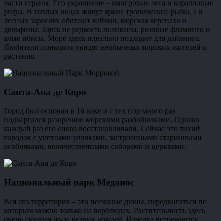
части страны. Его украшение – мангровые леса и коралловые
рифы. В теплых водах живут яркие тропические рыбы, а в
лесных зарослях обитают кайман, морская черепаха и
дельфины. Здесь не редкость пеликаны, розовые фламинго и
алые ибисы. Море здесь идеально подходит для дайвинга.
Любители понырять увидят необычных морских жителей и
растения.
Санта-Ана де Коро
Город был основан в 16 веке и с тех пор много раз
подвергался разорению морскими разбойниками. Однако
каждый раз его снова восстанавливали. Сейчас это тихий
городок с уютными улочками, застроенными старинными
особняками, величественными соборами и церквями.
Национальный парк Меданос
Вся его территория – это песчаные дюны, передвигаться по
которым можно только на верблюдах. Растительность здесь
очень скудная из-за редких дождей. Изредка встречаются