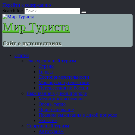
Перейти к содержанию
Search for:
Мир Туриста
Сайт о путешествиях
Статьи
Экскурсионный туризм
Страны
Города
Достопримечательности
Маршруты путешествий
Путешествия по России
Выживание в дикой природе
Медицинская помощь
Огонь, тепло
Ориентирование
Правила выживания в дикой природе
Укрытие
Спортивный туризм
Автотуризм