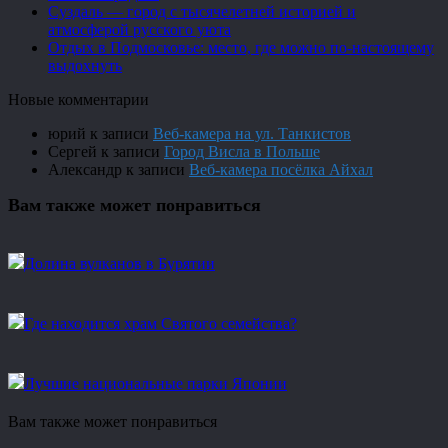
Суздаль — город с тысячелетней историей и
атмосферой русского уюта
Отдых в Подмосковье: место, где можно по-настоящему
выдохнуть
Новые комментарии
юрий
к записи
Веб-камера на ул. Танкистов
Сергей
к записи
Город Висла в Польше
Александр
к записи
Веб-камера посёлка Айхал
Вам также может понравиться
Долина вулканов в Бурятии
Где находится храм Святого семейства?
Лучшие национальные парки Японии
Вам также может понравиться