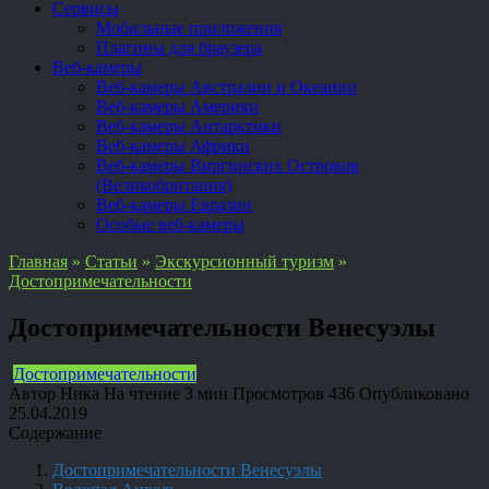
Сервисы
Мобильные приложения
Плагины для браузера
Веб-камеры
Веб-камеры Австралии и Океании
Веб-камеры Америки
Веб-камеры Антарктики
Веб-камеры Африки
Веб-камеры Виргинских Островов
(Великобритания)
Веб-камеры Евразии
Особые веб-камеры
Главная
»
Статьи
»
Экскурсионный туризм
»
Достопримечательности
Достопримечательности Венесуэлы
Достопримечательности
Автор
Ника
На чтение
3 мин
Просмотров
436
Опубликовано
25.04.2019
Содержание
Достопримечательности Венесуэлы