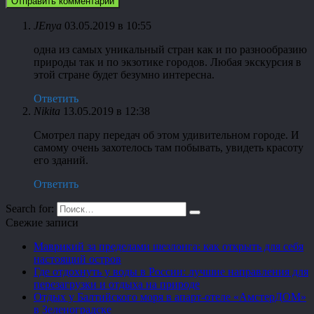
JEnya
03.05.2019 в 10:55
одна из самых уникальный стран как и по разнообразию
природы так и по экзотике городов. Любая экскурсия в
этой стране будет безумно интересна.
Ответить
Nikita
13.05.2019 в 12:38
Смотрел пару передач об этом удивительном городе. И
самому очень захотелось там побывать, увидеть красоту
его зданий.
Ответить
Search for:
Свежие записи
Маврикий за пределами шезлонга: как открыть для себя
настоящий остров
Где отдохнуть у воды в России: лучшие направления для
перезагрузки и отдыха на природе
Отдых у Балтийского моря в апарт-отеле «АмстерДОМ»
в Зеленоградске