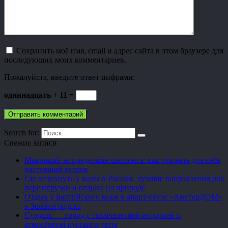
Сохранить моё имя, email и адрес сайта в этом браузере для
последующих моих комментариев.
Пожалуйста, введите ответ цифрами:
одиннадцать + 11 =
Search for:
Свежие записи
Маврикий за пределами шезлонга: как открыть для себя
настоящий остров
Где отдохнуть у воды в России: лучшие направления для
перезагрузки и отдыха на природе
Отдых у Балтийского моря в апарт-отеле «АмстерДОМ»
в Зеленоградске
Суздаль — город с тысячелетней историей и
атмосферой русского уюта