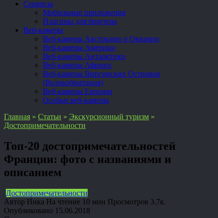
Сервисы
Мобильные приложения
Плагины для браузера
Веб-камеры
Веб-камеры Австралии и Океании
Веб-камеры Америки
Веб-камеры Антарктики
Веб-камеры Африки
Веб-камеры Виргинских Островов
(Великобритания)
Веб-камеры Евразии
Особые веб-камеры
Главная
»
Статьи
»
Экскурсионный туризм
»
Достопримечательности
Топ-20 достопримечательностей
Франции: фото с названиями и
описанием
Достопримечательности
Автор
Ника
На чтение
10 мин
Просмотров
3.7к.
Опубликовано
15.06.2018