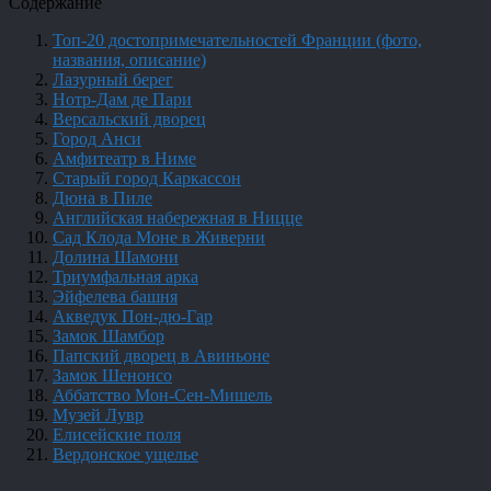
Содержание
Топ-20 достопримечательностей Франции (фото,
названия, описание)
Лазурный берег
Нотр-Дам де Пари
Версальский дворец
Город Анси
Амфитеатр в Ниме
Старый город Каркассон
Дюна в Пиле
Английская набережная в Ницце
Сад Клода Моне в Живерни
Долина Шамони
Триумфальная арка
Эйфелева башня
Акведук Пон-дю-Гар
Замок Шамбор
Папский дворец в Авиньоне
Замок Шенонсо
Аббатство Мон-Сен-Мишель
Музей Лувр
Елисейские поля
Вердонское ущелье