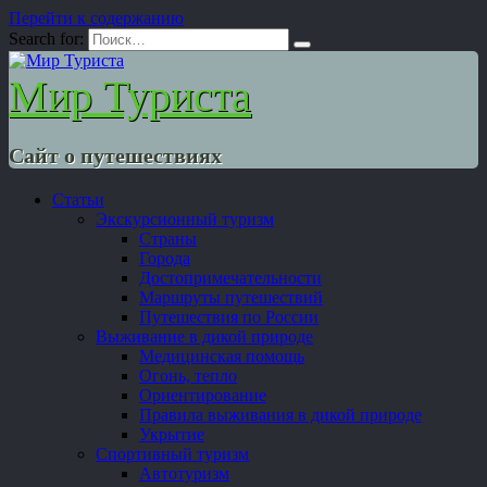
Перейти к содержанию
Search for:
Мир Туриста
Сайт о путешествиях
Статьи
Экскурсионный туризм
Страны
Города
Достопримечательности
Маршруты путешествий
Путешествия по России
Выживание в дикой природе
Медицинская помощь
Огонь, тепло
Ориентирование
Правила выживания в дикой природе
Укрытие
Спортивный туризм
Автотуризм