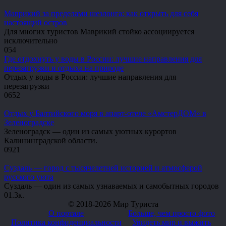
Маврикий за пределами шезлонга: как открыть для себя
настоящий остров
Для многих туристов Маврикий стойко ассоциируется
исключительно
0
54
Где отдохнуть у воды в России: лучшие направления для
перезагрузки и отдыха на природе
Отдых у воды в России: лучшие направления для
перезагрузки
0
652
Отдых у Балтийского моря в апарт-отеле «АмстерДОМ» в
Зеленоградске
Зеленоградск — один из самых уютных курортов
Калининградской области.
0
921
Суздаль — город с тысячелетней историей и атмосферой
русского уюта
Суздаль — один из самых узнаваемых и самобытных городов
0
1.3к.
© 2018-2026 Мир Туриста
О портале
Больше, чем просто фото
Политика конфиденциальности
Увидеть мир и выжить