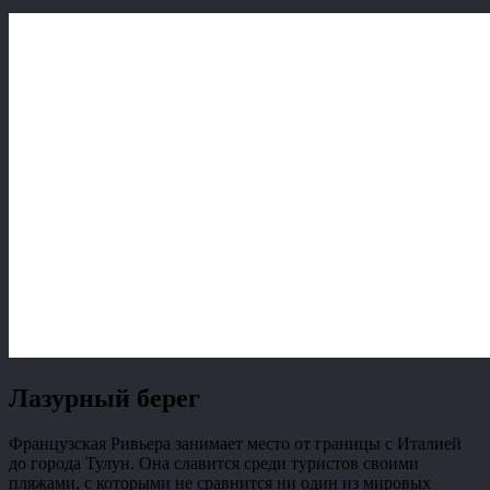
Лазурный берег
Французская Ривьера занимает место от границы с Италией
до города Тулун. Она славится среди туристов своими
пляжами, с которыми не сравнится ни один из мировых