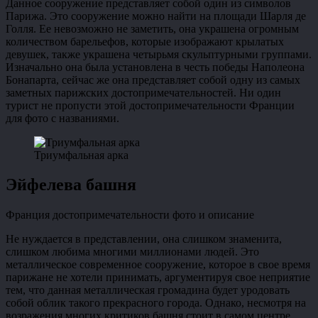
Данное сооружение представляет собой один из символов
Парижа. Это сооружение можно найти на площади Шарля де
Голля. Ее невозможно не заметить, она украшена огромным
количеством барельефов, которые изображают крылатых
девушек, также украшена четырьмя скульптурными группами.
Изначально она была установлена в честь победы Наполеона
Бонапарта, сейчас же она представляет собой одну из самых
заметных парижских достопримечательностей. Ни один
турист не пропусти этой достопримечательности Франции
для фото с названиями.
Триумфальная арка
Эйфелева башня
Франция достопримечательности фото и описание
Не нуждается в представлении, она слишком знаменита,
слишком любима многими миллионами людей. Это
металлическое современное сооружение, которое в свое время
парижане не хотели принимать, аргументируя свое неприятие
тем, что данная металлическая громадина будет уродовать
собой облик такого прекрасного города. Однако, несмотря на
возражения многих критиков башня стоит в самом центре