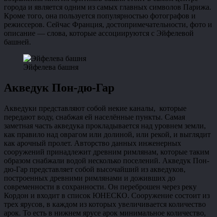
города и является одним из самых главных символов Парижа.
Кроме того, она пользуется популярностью фотографов и
режиссеров. Сейчас Франция, достопримечательности, фото и
описание — слова, которые ассоциируются с Эйфелевой
башней.
Эйфелева башня
Акведук Пон-дю-Гар
Акведуки представляют собой некие каналы, которые
передают воду, снабжая ей населённые пункты. Самая
заметная часть акведука прокладывается над уровнем земли,
как правило над оврагом или долиной, или рекой, и выглядит
как арочный пролет. Авторство данных инженерных
сооружений принадлежит древним римлянам, которые таким
образом снабжали водой несколько поселений. Акведук Пон-
дю-Гар представляет собой высочайший из акведуков,
построенных древними римлянами и доживших до
современности в сохранности. Он переброшен через реку
Кордон и входит в список ЮНЕСКО. Сооружение состоит из
трех ярусов, в каждом из которых увеличивается количество
арок. То есть в нижнем ярусе арок минимальное количество,