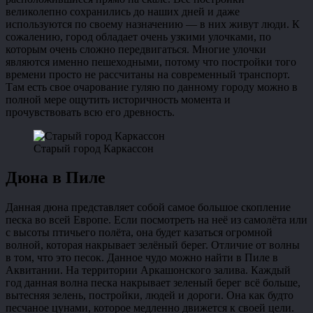
великолепно сохранились до наших дней и даже
используются по своему назначению — в них живут люди. К
сожалению, город обладает очень узкими улочками, по
которым очень сложно передвигаться. Многие улочки
являются именно пешеходными, потому что постройки того
времени просто не рассчитаны на современный транспорт.
Там есть свое очарование гуляю по данному городу можно в
полной мере ощутить историчность момента и
прочувствовать всю его древность.
Старый город Каркассон
Дюна в Пиле
Данная дюна представляет собой самое большое скопление
песка во всей Европе. Если посмотреть на неё из самолёта или
с высоты птичьего полёта, она будет казаться огромной
волной, которая накрывает зелёный берег. Отличие от волны
в том, что это песок. Данное чудо можно найти в Пиле в
Аквитании. На территории Аркашонского залива. Каждый
год данная волна песка накрывает зеленый берег всё больше,
вытесняя зелень, постройки, людей и дороги. Она как будто
песчаное цунами, которое медленно движется к своей цели.