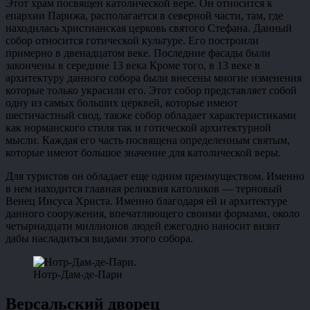
Этот храм посвящен католической вере. Он относится к
епархии Парижа, располагается в северной части, там, где
находилась христианская церковь святого Стефана. Данный
собор относится готической культуре. Его построили
примерно в двенадцатом веке. Последние фасады были
закончены в середине 13 века Кроме того, в 13 веке в
архитектуру данного собора были внесены многие изменения
которые только украсили его. Этот собор представляет собой
одну из самых больших церквей, которые имеют
шестичастный свод, также собор обладает характеристиками
как норманского стиля так и готической архитектурной
мысли. Каждая его часть посвящена определенным святым,
которые имеют большое значение для католической веры.
Для туристов он обладает еще одним преимуществом. Именно
в нем находится главная реликвия католиков — терновый
Венец Иисуса Христа. Именно благодаря ей и архитектуре
данного сооружения, впечатляющего своими формами, около
четырнадцати миллионов людей ежегодно наносит визит
дабы насладиться видами этого собора.
Нотр-Дам-де-Пари
Версальский дворец