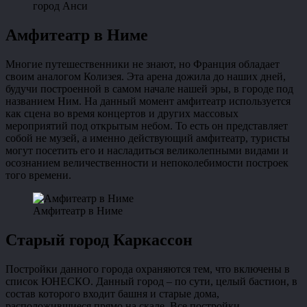
город Анси
Амфитеатр в Ниме
Многие путешественники не знают, но Франция обладает
своим аналогом Колизея. Эта арена дожила до наших дней,
будучи построенной в самом начале нашей эры, в городе под
названием Ним. На данный момент амфитеатр используется
как сцена во время концертов и других массовых
мероприятий под открытым небом. То есть он представляет
собой не музей, а именно действующий амфитеатр, туристы
могут посетить его и насладиться великолепными видами и
осознанием величественности и непоколебимости построек
того времени.
Амфитеатр в Ниме
Старый город Каркассон
Постройки данного города охраняются тем, что включены в
список ЮНЕСКО. Данный город – по сути, целый бастион, в
состав которого входит башня и старые дома,
расположившиеся прямо на скале. Все постройки