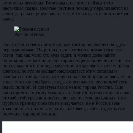
во многих регионах. Во-вторых, осенние пейзажи это
настоящая сказка, золотые листики повсюду переливаются на
солнце, трава еще зеленая и вместе это создает неповторимую
красу.
Россия осенью
Запах осени очень приятный, как глоток последнего воздуха
перед морозами. В-третьих, цены сильно снижаются в этот
сезон, так как мало кто куда ездит, и можно даже найти
билеты на самолет по очень хорошей цене. Конечно, осень это
пора увядания и природа медленно отправляется ко сну перед
снегами, но это не мешает наслаждаться этим сезоном и
радоваться той красоте, которую она собой представляет. Если
у вас есть шанс выбраться куда-то осенью то, воспользуйтесь
им по полной. И советуем вам именно города России. Еще
одна причина почему мало кто-то ездит в путешествие осенью
это забытой график и небольшое количество выходных, ну и
пусть за границу поехать не получается, но в России ведь
тоже полным полно замечательных мест, чтобы отдохнуть и
получить хорошие эмоции.