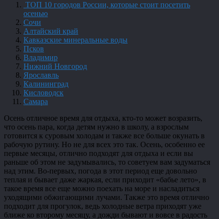
ТОП 10 городов России, которые стоит посетить
осенью
Сочи
Алтайский край
Кавказские минеральные воды
Псков
Владимир
Нижний Новгород
Ярославль
Калининград
Кисловодск
Самара
Осень отличное время для отдыха, кто-то может возразить,
что осень пара, когда детям нужно в школу, а взрослым
готовится к суровым холодам и также все больше окунать в
рабочую рутину. Но не для всех это так. Осень, особенно ее
первые месяцы, отлично подходят для отдыха и если вы
раньше об этом не задумывались, то советуем вам задуматься
над этим. Во-первых, погода в этот период еще довольно
теплая и бывает даже жаркая, если приходит «бабье лето», в
такое время все еще можно поехать на море и насладиться
уходящими обжигающими лучами. Также это время отлично
подходит для прогулок, ведь холодные ветра приходят уже
ближе ко второму месяцу, а дожди бывают и вовсе в радость