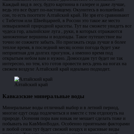
Каждый вид в лесу, будто картинна в галерее и даже лучше,
ведь это все будет по-настоящему. Окунитесь в волшебный
сон, то есть посетите Алтайский край. Не зря его сравнивают
с Тибетом или Швейцарией, в России это такое же место
невыразимой природной красоты. Тут вы сможете увидеть все
чудеса гор, альпийские луга , руки, в которых отражаются
заниженные вершины и водопады. Такое путешествие вы
точно не сожжете забыть. Но приезжать сюда лучше в более
теплое время, в последний месяц осени погода будет уже
неприятная для долгих прогулок, а именно время под
открытым небом вам и нужно. Домоседам тут будет не так
интересно, но тем, кто готов провести весь день на ногах на
свежем воздухе Алтайский край идеально подходит.
Алтайский край
Кавказские минеральные воды
Минеральные воды отличный выбор и в летний период,
многие едут сюда подлечиться и вместе с тем отдохнуть на
природе. Осенняя пора вам никак не мешает сделать тоже и
побывать на КавМинВодах. Особенно приятными факторами
в любой сезон тут будет свежий воздух и красивые виды