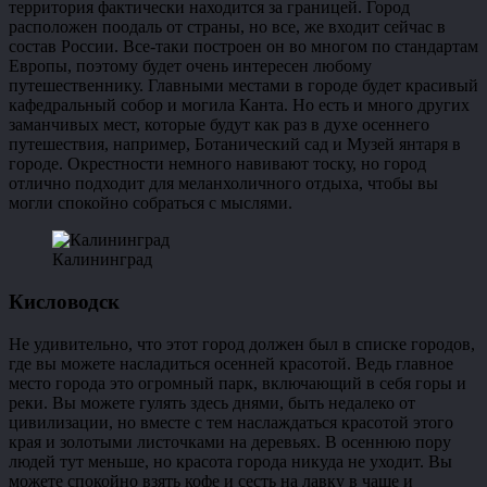
территория фактически находится за границей. Город
расположен поодаль от страны, но все, же входит сейчас в
состав России. Все-таки построен он во многом по стандартам
Европы, поэтому будет очень интересен любому
путешественнику. Главными местами в городе будет красивый
кафедральный собор и могила Канта. Но есть и много других
заманчивых мест, которые будут как раз в духе осеннего
путешествия, например, Ботанический сад и Музей янтаря в
городе. Окрестности немного навивают тоску, но город
отлично подходит для меланхоличного отдыха, чтобы вы
могли спокойно собраться с мыслями.
Калининград
Кисловодск
Не удивительно, что этот город должен был в списке городов,
где вы можете насладиться осенней красотой. Ведь главное
место города это огромный парк, включающий в себя горы и
реки. Вы можете гулять здесь днями, быть недалеко от
цивилизации, но вместе с тем наслаждаться красотой этого
края и золотыми листочками на деревьях. В осеннюю пору
людей тут меньше, но красота города никуда не уходит. Вы
можете спокойно взять кофе и сесть на лавку в чаще и