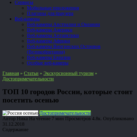
Сервисы
Мобильные приложения
Плагины для браузера
Веб-камеры
Веб-камеры Австралии и Океании
Веб-камеры Америки
Веб-камеры Антарктики
Веб-камеры Африки
Веб-камеры Виргинских Островов
(Великобритания)
Веб-камеры Евразии
Особые веб-камеры
Главная
»
Статьи
»
Экскурсионный туризм
»
Достопримечательности
ТОП 10 городов России, которые стоит
посетить осенью
Достопримечательности
Автор
Ника
На чтение
7 мин
Просмотров
4.8к.
Опубликовано
31.12.2018
Содержание