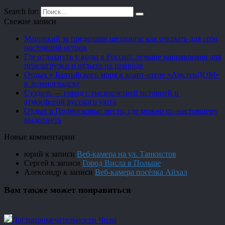
Search for:
Свежие записи
Маврикий за пределами шезлонга: как открыть для себя
настоящий остров
Где отдохнуть у воды в России: лучшие направления для
перезагрузки и отдыха на природе
Отдых у Балтийского моря в апарт-отеле «АмстерДОМ»
в Зеленоградске
Суздаль — город с тысячелетней историей и
атмосферой русского уюта
Отдых в Подмосковье: место, где можно по-настоящему
выдохнуть
Новые комментарии
юрий
к записи
Веб-камера на ул. Танкистов
Сергей
к записи
Город Висла в Польше
Александр
к записи
Веб-камера посёлка Айхал
Вам также может понравиться
Достопримечательности Чили