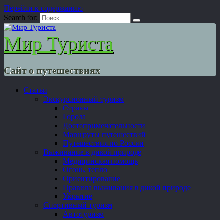
Перейти к содержанию
Search for:
Мир Туриста
Сайт о путешествиях
Статьи
Экскурсионный туризм
Страны
Города
Достопримечательности
Маршруты путешествий
Путешествия по России
Выживание в дикой природе
Медицинская помощь
Огонь, тепло
Ориентирование
Правила выживания в дикой природе
Укрытие
Спортивный туризм
Автотуризм