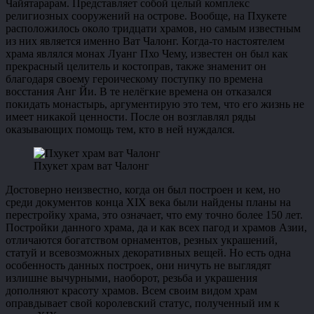
Чайятарарам. Представляет собой целый комплекс
религиозных сооружений на острове. Вообще, на Пхукете
расположилось около тридцати храмов, но самым известным
из них является именно Ват Чалонг. Когда-то настоятелем
храма являлся монах Луанг Пхо Чему, известен он был как
прекрасный целитель и костоправ, также знаменит он
благодаря своему героическому поступку по времена
восстания Анг Йи. В те нелёгкие времена он отказался
покидать монастырь, аргументирую это тем, что его жизнь не
имеет никакой ценности. После он возглавлял ряды
оказывающих помощь тем, кто в ней нуждался.
Пхукет храм ват Чалонг
Достоверно неизвестно, когда он был построен и кем, но
среди документов конца XIX века были найдены планы на
перестройку храма, это означает, что ему точно более 150 лет.
Постройки данного храма, да и как всех пагод и храмов Азии,
отличаются богатством орнаментов, резных украшений,
статуй и всевозможных декоративных вещей. Но есть одна
особенность данных построек, они ничуть не выглядят
излишне вычурными, наоборот, резьба и украшения
дополняют красоту храмов. Всем своим видом храм
оправдывает свой королевский статус, полученный им к