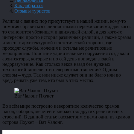
Где находится
Как добраться
Отзывы туристов
Религия с давних пор присутствует в нашей жизни, кому-то
помогая справиться с личностными переживаниями, для кого-
то становится убежищем и движущей силой, а для кого-то
интересны просто история различных религий, а также храмы
и места с архитектурной и эстетической стороны, где
проходят службы, моления и остальные религиозные
мероприятия. Поистине удивительные сооружения создавали
архитекторы, которые и по сей день приводят людей в
недоразумение. Как столько веков назад без нужных
технологий возвели эти невероятные творения? Одним
словом – чудо. Так или иначе служат они на благо или во
вред, решать уже тем, кто был в этих местах.
Ват Чалонг Пхукет
Во всём мире построено невероятное количество храмов,
пагод, соборов, мечетей и множество других религиозных
строений. В данной статье рассмотрим с вами один из храмов
острова Пхукет – Ват Чалонг.