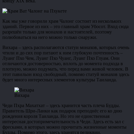
концу XIX века.
Как мы уже говорили храм Чалонг состоит из нескольких
зданий. Первое из них – это главный храм Убосот. Вход сюда
разрешён только для монахов и настоятелей, поэтому
полюбоваться на него можно только снаружи.
Вихара – здесь располагаются статуи монахов, которых очень
чтили и до сих пор питают к ним глубокую почтенность –
Луанг Пхо Чем, Луанг Пхо Чуанг, Луанг Пхо Глуам. Они
отличаются достоверностью, вплоть до момента подхода в
плотную, можно подумать, что перед вами живой человек. В
этот павильон вход свободный, помимо статуй монахов здесь
будет много интересных элементов культуры Таиланда.
Вихара
Чеди Пхра Махатхат – здесь хранится часть плеча Будды.
Правитель Шри-Ланки как подарок преподнёс его ко дню
рождения короля Таиланда. Но это не единственная
интересная достопримечательность в Чеди. Здесь есть зал с
фресками, в которых можно прочитать жизненные моменты
Будды. Помимо этого, здесь хранятся реликвии.