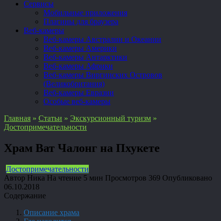
Сервисы
Мобильные приложения
Плагины для браузера
Веб-камеры
Веб-камеры Австралии и Океании
Веб-камеры Америки
Веб-камеры Антарктики
Веб-камеры Африки
Веб-камеры Виргинских Островов
(Великобритания)
Веб-камеры Евразии
Особые веб-камеры
Главная
»
Статьи
»
Экскурсионный туризм
»
Достопримечательности
Храм Ват Чалонг на Пхукете
Достопримечательности
Автор
Ника
На чтение
5 мин
Просмотров
369
Опубликовано
06.10.2018
Содержание
Описание храма