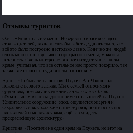
Отзывы туристов
Олег: «Удивительное место. Невероятно красивое, здесь
столько деталей, такие масштабы работы, удивительно, что
всё это было построено настолько давно. Конечно же, людей
очень много, но ради такого прекрасного места, можно и
потерпеть. Очень интересно, что же находится в главном
храме, учитывая, что всё остальное нас просто покорило, там
также всё строго, но удивительно красиво.»
Адина: «Побывали на острове Пхукет. Ват Чалонг нас
покорил с первого взгляда. Мы с семьёй относимся к
буддистам, поэтому посещение данного храма было
обязательным в списке достопримечательностей на Пхукете.
Удивительное сооружение, здесь ощущается энергия и
сакральная сила. Сюда хочется вернуться, почтить память
настоятелей и монахов храма, ещё раз увидеть
прекраснейшую архитектуру.»
Кристина: «Посетили не один храм на Пхукете, но этот на