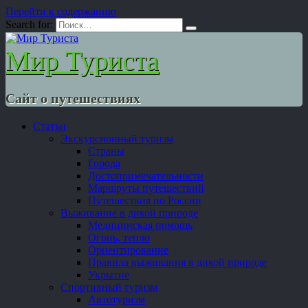
Перейти к содержанию
Search for:
Мир Туриста
Сайт о путешествиях
Статьи
Экскурсионный туризм
Страны
Города
Достопримечательности
Маршруты путешествий
Путешествия по России
Выживание в дикой природе
Медицинская помощь
Огонь, тепло
Ориентирование
Правила выживания в дикой природе
Укрытие
Спортивный туризм
Автотуризм