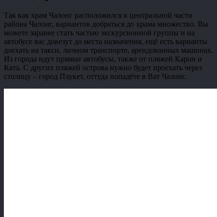
Так как храм Чалонг расположился в центральной части
района Чалонг, вариантов добраться до храма множество. Вы
можете заранее стать частью экскурсионной группы и на
автобусе вас довезут до места назначения, ещё есть варианты
доехать на такси, личном транспорте, арендованных машинах.
Из города идут прямые автобусы, также от пляжей Карон и
Ката. С других пляжей острова нужно будет проехать через
столицу – город Пхукет, оттуда попадёте в Ват Чалонг.