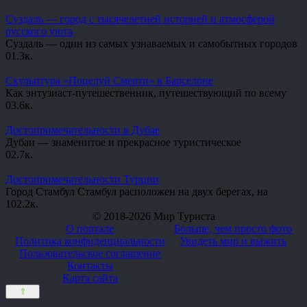
Суздаль — город с тысячелетней историей и атмосферой
русского уюта
Суздаль — один из самых узнаваемых и самобытных городов
0
1.3к.
Скульптура «Поцелуй Смерти» в Барселоне
Как энтузиаст-путешественник, путешествующий по всему
0
3.6к.
Достопримечательности в Дубае
Дубаи — знаменитое и прекрасное туристическое
0
2.7к.
Достопримечательности Турции
Город Стамбул Стамбул расположен на двух берегах, на
10
2.2к.
© 2018-2026 Мир Туриста
О портале
Больше, чем просто фото
Политика конфиденциальности
Увидеть мир и выжить
Пользовательское соглашение
Контакты
Карта сайта