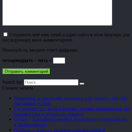
Сохранить моё имя, email и адрес сайта в этом браузере для
последующих моих комментариев.
Пожалуйста, введите ответ цифрами:
четырнадцать − пять =
Search for:
Свежие записи
Маврикий за пределами шезлонга: как открыть для себя
настоящий остров
Где отдохнуть у воды в России: лучшие направления для
перезагрузки и отдыха на природе
Отдых у Балтийского моря в апарт-отеле «АмстерДОМ»
в Зеленоградске
Суздаль — город с тысячелетней историей и