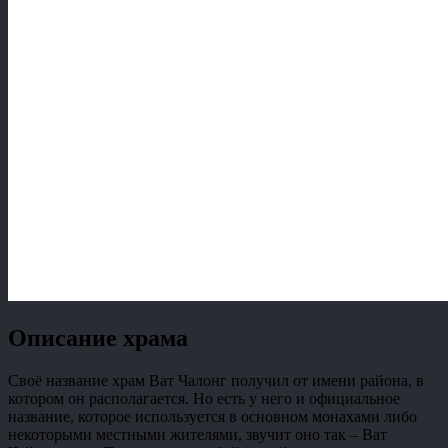
Описание храма
Своё название храм Ват Чалонг получил от имени района, в
котором он располагается. Но есть у него и официальное
название, которое используется в основном монахами либо
некоторыми местными жителями, звучит оно так – Ват