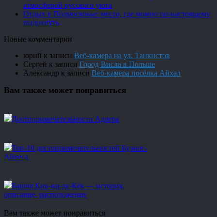
атмосферой русского уюта
Отдых в Подмосковье: место, где можно по-настоящему
выдохнуть
Новые комментарии
юрий
к записи
Веб-камера на ул. Танкистов
Сергей
к записи
Город Висла в Польше
Александр
к записи
Веб-камера посёлка Айхал
Вам также может понравиться
Достопримечательности Адлера
Топ-10 достопримечательностей Буэнос-
Айреса
Башня Кик-ин-де-Кёк — история,
описание, расположение
Вам также может понравиться