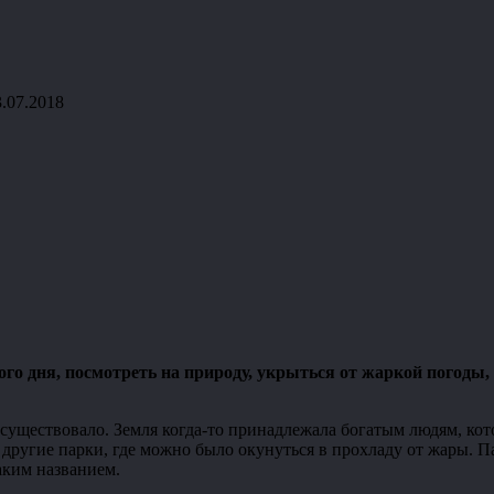
3.07.2018
лого дня, посмотреть на природу, укрыться от жаркой погоды,
не существовало. Земля когда-то принадлежала богатым людям, к
я другие парки, где можно было окунуться в прохладу от жары.
аким названием.