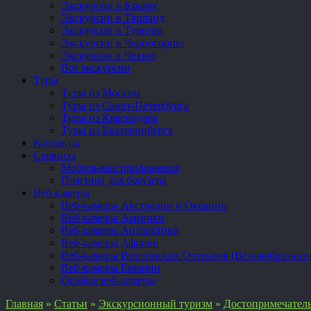
Экскурсии в Крыму
Экскурсии в Таиланд
Экскурсии в Турцию
Экскурсии в Черногорию
Экскурсии в Чехию
Все экскурсии
Туры
Туры из Москвы
Туры из Санкт-Петербурга
Туры из Краснодара
Туры из Екатеринбурга
Контакты
Сервисы
Мобильные приложения
Плагины для браузера
Веб-камеры
Веб-камеры Австралии и Океании
Веб-камеры Америки
Веб-камеры Антарктики
Веб-камеры Африки
Веб-камеры Виргинских Островов (Великобритани
Веб-камеры Евразии
Особые веб-камеры
Главная
»
Статьи
»
Экскурсионный туризм
»
Достопримечател