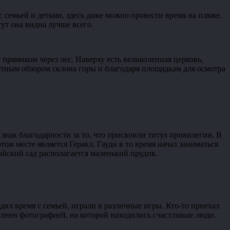
 семьей и детьми, здесь даже можно провести время на пляже.
ут она видна лучше всего.
 прямиком через лес. Наверху есть великолепная церковь,
ятным обзором склона горы и благодаря площадкам для осмотра
знак благодарности за то, что присвоили титул привилегии. В
ом месте является Геракл. Гауди в то время начал заниматься
айский сад располагается маленький прудик.
дил время с семьей, играли в различные игры. Кто-то приехал
олнен фотографией, на которой находились счастливые люди.