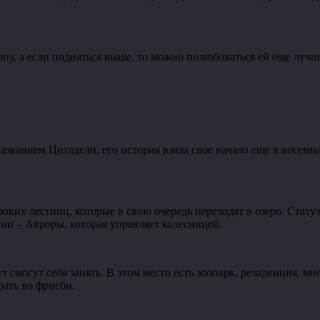
ну, а если подняться выше, то можно полюбоваться ей еще лучше
званием Цитадели, его история взяла свое начало еще в восемн
роких лестниц, которые в свою очередь переходят в озеро. Стат
ни – Авроры, которая управляет колесницей.
т смогут себя занять. В этом место есть зоопарк, резиденция, 
грать во фрисби.