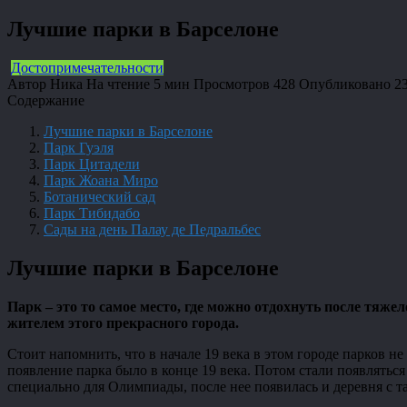
Лучшие парки в Барселоне
Достопримечательности
Автор
Ника
На чтение
5 мин
Просмотров
428
Опубликовано
2
Содержание
Лучшие парки в Барселоне
Парк Гуэля
Парк Цитадели
Парк Жоана Миро
Ботанический сад
Парк Тибидабо
Сады на день Палау де Педральбес
Лучшие парки в Барселоне
Парк – это то самое место, где можно отдохнуть после тяже
жителем этого прекрасного города.
Стоит напомнить, что в начале 19 века в этом городе парков 
появление парка было в конце 19 века. Потом стали появлятьс
специально для Олимпиады, после нее появилась и деревня с т