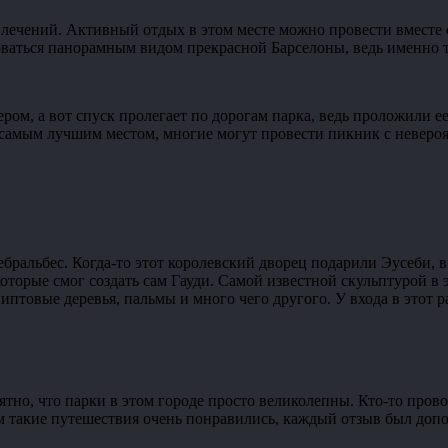
влечений. Активный отдых в этом месте можно провести вместе с
оваться панорамным видом прекрасной Барселоны, ведь именно т
ом, а вот спуск пролегает по дорогам парка, ведь проложили ее
я самым лучшим местом, многие могут провести пикник с неверо
ральбес. Когда-то этот королевский дворец подарили Эусеби, в 
оторые смог создать сам Гауди. Самой известной скульптурой в эт
птовые деревья, пальмы и много чего другого. У входа в этот р
ятно, что парки в этом городе просто великолепны. Кто-то прово
ем такие путешествия очень понравились, каждый отзыв был доп