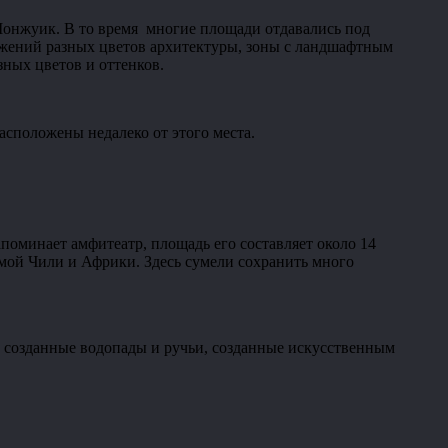
 Монжуик. В то время многие площади отдавались под
оружений разных цветов архитектуры, зоны с ландшафтным
зных цветов и оттенков.
расположены недалеко от этого места.
поминает амфитеатр, площадь его составляет около 14
самой Чили и Африки. Здесь сумели сохранить много
ть созданные водопады и ручьи, созданные искусственным