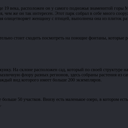
нце 19 века, расположен он у самого подножья знаменитой горы
ся, чем же он так интересен. Этот парк собрал в себе много со
рая олицетворяет женщину с птицей, выполнена она из плиток ра
зательно стоит сходить посмотреть на поющие фонтаны, которые 
ику. На склоне расположен сад, который по своей структуре на
ь различную флору разных регионов, здесь собраны растения из 
аждый вид которого имеет больше 200 экземпляров.
 больше 50 участков. Внизу есть маленькое озеро, в котором ес
.