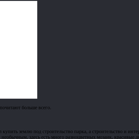
дпочитают больше всего.
пить землю под строительство парка, а строительство и интерь
тся необычным, здесь есть много разноцветных мозаик, красивые