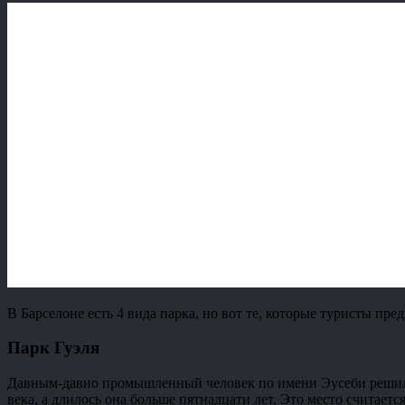
В Барселоне есть 4 вида парка, но вот те, которые туристы пре
Парк Гуэля
Давным-давно промышленный человек по имени Эусеби решил ку
века, а длилось она больше пятнадцати лет. Это место считае