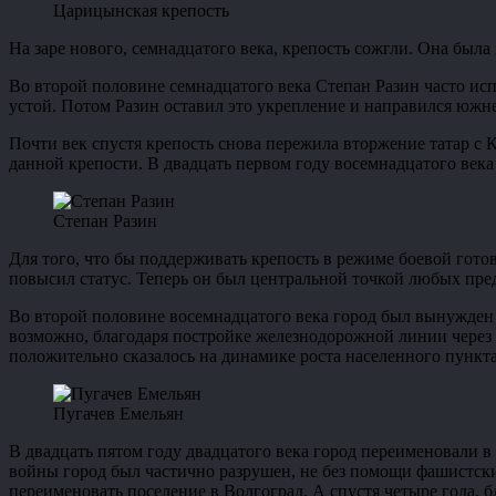
Царицынская крепость
На заре нового, семнадцатого века, крепость сожгли. Она была
Во второй половине семнадцатого века Степан Разин часто испо
устой. Потом Разин оставил это укрепление и направился южне
Почти век спустя крепость снова пережила вторжение татар с
данной крепости. В двадцать первом году восемнадцатого века
Степан Разин
Для того, что бы поддерживать крепость в режиме боевой гот
повысил статус. Теперь он был центральной точкой любых пре
Во второй половине восемнадцатого века город был вынужден пе
возможно, благодаря постройке железнодорожной линии через н
положительно сказалось на динамике роста населенного пункта
Пугачев Емельян
В двадцать пятом году двадцатого века город переименовали в
войны город был частично разрушен, не без помощи фашистск
переименовать поселение в Волгоград. А спустя четыре года, 