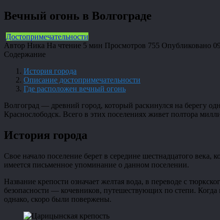
Вечный огонь в Волгограде
Достопримечательности
Автор
Ника
На чтение
5 мин
Просмотров
755
Опубликовано
0
Содержание
История города
Описание достопримечательности
Где расположен вечный огонь
Волгоград — древний город, который раскинулся на берегу од
Краснослободск. Всего в этих поселениях живет полтора милли
История города
Свое начало поселение берет в середине шестнадцатого века, 
имеется письменное упоминание о данном поселении.
Название крепости означает желтая вода, в переводе с тюркско
безопасности — кочевников, путешествующих по степи. Когда 
однако, скоро были повержены.