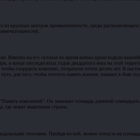
ого из крупных центров промышленности, среди располагающихся
римечательностей.
. Именно на его склонах во время войны происходили важнейш
арк. в конце шестидесятых годов двадцатого века на этой терри
, чтобы соорудить комплекс, потратили почти десять лет. В нас
путь, для того, чтобы почтить память воинов, павших в боях по
й “Память поколений”. Он занимает площадь длинной семнадцать
а, где лежат защитники страны.
мидальными тополями. Пройдя по ней, можно попасть на площад