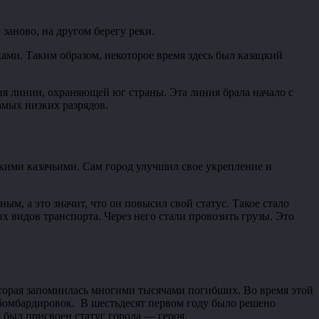
заново, на другом берегу реки.
ками. Таким образом, некоторое время здесь был казацкий
я линии, охраняющей юг страны. Эта линия брала начало с
амых низких разрядов.
скими казачьими. Сам город улучшил свое укрепление и
м, а это значит, что он повысил свой статус. Такое стало
х видов транспорта. Через него стали провозить грузы. Это
которая запомнилась многими тысячами погибших. Во время этой
бомбардировок. В шестьдесят первом году было решено
 был присвоен статус города — героя.