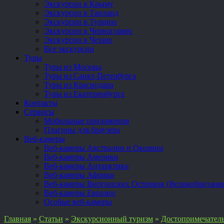
Экскурсии в Крыму
Экскурсии в Таиланд
Экскурсии в Турцию
Экскурсии в Черногорию
Экскурсии в Чехию
Все экскурсии
Туры
Туры из Москвы
Туры из Санкт-Петербурга
Туры из Краснодара
Туры из Екатеринбурга
Контакты
Сервисы
Мобильные приложения
Плагины для браузера
Веб-камеры
Веб-камеры Австралии и Океании
Веб-камеры Америки
Веб-камеры Антарктики
Веб-камеры Африки
Веб-камеры Виргинских Островов (Великобритани
Веб-камеры Евразии
Особые веб-камеры
Главная
»
Статьи
»
Экскурсионный туризм
»
Достопримечател