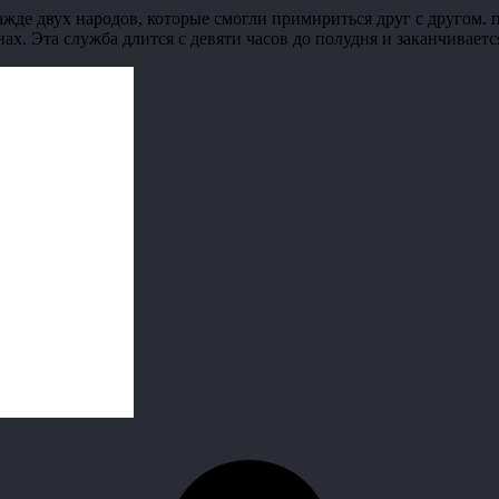
ажде двух народов, которые смогли примириться друг с другом. 
нах. Эта служба длится с девяти часов до полудня и заканчиваетс