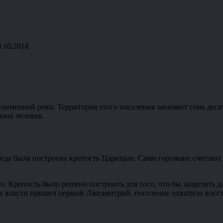
9.10.2018
ноименной реки. Территория этого поселения занимает семь дес
она человек.
когда была построена крепость Царицын. Сами горожане считают
го. Крепость было решено построить для того, что бы защитить 
к власти пришел первый Лжедмитрий, поселение охватило восст