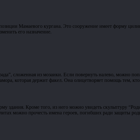
мпозиции Мамаевого кургана. Это сооружение имеет форму цили
зменить его назначение.
града”, сложенная из мозаики. Если повернуть налево, можно п
амора, которая держит факел. Она олицетворяет помощь тем, кто
орму здания. Кроме того, из него можно увидеть скульптуру “Ро
плитах можно прочесть имена героев, погибших ради защиты род