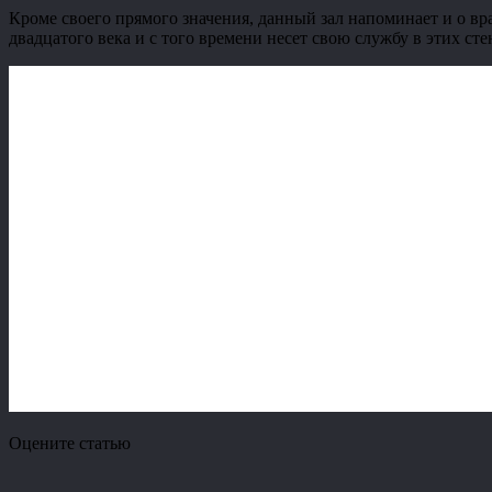
Кроме своего прямого значения, данный зал напоминает и о вр
двадцатого века и с того времени несет свою службу в этих сте
Оцените статью