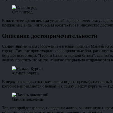
Сталинград
В настоящее время некогда уездный городок имеет статус одн
прекрасные виды, интересная архитектура и множество достоп
Описание достопримечательности
Самым знаменитым сооружением в наши признан Мамаев Курган
города. Там, где происходили кровопролитные бои, раскинут п
будущее всего мира, “Героям Сталинградской битвы”. Для того
долгом посетить это место. Многие специально отправляются в 
Мамаев Курган
В первую очередь, гость комплекса видит горельеф, названны
которые направляются с венками к самому верху кургана — туд
Память поколений
Тот, кто пройдет дальше, попадет на аллею, высаженную пира
подняться по гранитным лестницам, идущим от площади.