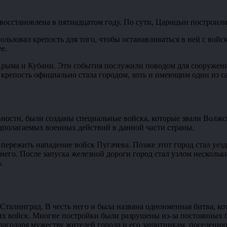
 восстановлена в пятнадцатом году. По сути, Царицын построили 
льзовал крепость для того, чтобы останавливаться в ней с войс
е.
 Крыма и Кубани. Эти события послужили поводом для сооружени
 крепость официально стала городом, хоть и имеющим один из с
овности, были созданы специальные войска, которые звали Волж
дполагаемых военных действий в данной части страны.
режить нападение войск Пугачева. Позже этот город стал уездны
его. После запуска железной дороги город стал узлом нескольки
.
 Сталинград. В честь него и была названа одноименная битва, 
их войск. Многие постройки были разрушены из-за постоянных 
благодаря мужеству жителей города и его защитникам, поселению