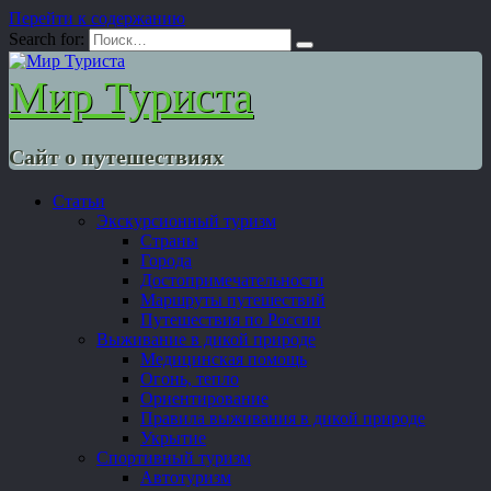
Перейти к содержанию
Search for:
Мир Туриста
Сайт о путешествиях
Статьи
Экскурсионный туризм
Страны
Города
Достопримечательности
Маршруты путешествий
Путешествия по России
Выживание в дикой природе
Медицинская помощь
Огонь, тепло
Ориентирование
Правила выживания в дикой природе
Укрытие
Спортивный туризм
Автотуризм