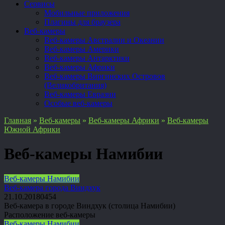
Сервисы
Мобильные приложения
Плагины для браузера
Веб-камеры
Веб-камеры Австралии и Океании
Веб-камеры Америки
Веб-камеры Антарктики
Веб-камеры Африки
Веб-камеры Виргинских Островов
(Великобритания)
Веб-камеры Евразии
Особые веб-камеры
Главная
»
Веб-камеры
»
Веб-камеры Африки
»
Веб-камеры
Южной Африки
Веб-камеры Намибии
Веб-камеры Намибии
Веб-камера города Виндхук
21.10.2018
0
454
Веб-камера в городе Виндхук (столица Намибии)
Расположение веб-камеры
Веб-камеры Намибии