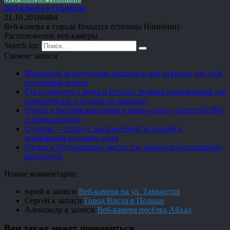
Веб-камера в Олимпии
21.10.2018
0
484
Веб-камера в городе Виндхук (столица Намибии)
Расположение веб-камеры
Search for:
Свежие записи
Маврикий за пределами шезлонга: как открыть для себя
настоящий остров
Где отдохнуть у воды в России: лучшие направления для
перезагрузки и отдыха на природе
Отдых у Балтийского моря в апарт-отеле «АмстерДОМ»
в Зеленоградске
Суздаль — город с тысячелетней историей и
атмосферой русского уюта
Отдых в Подмосковье: место, где можно по-настоящему
выдохнуть
Новые комментарии
юрий
к записи
Веб-камера на ул. Танкистов
Сергей
к записи
Город Висла в Польше
Александр
к записи
Веб-камера посёлка Айхал
Вам также может понравиться