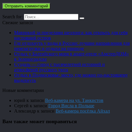
Search for:
Свежие записи
Маврикий за пределами шезлонга: как открыть для себя
настоящий остров
Где отдохнуть у воды в России: лучшие направления для
перезагрузки и отдыха на природе
Отдых у Балтийского моря в апарт-отеле «АмстерДОМ»
в Зеленоградске
Суздаль — город с тысячелетней историей и
атмосферой русского уюта
Отдых в Подмосковье: место, где можно по-настоящему
выдохнуть
Новые комментарии
юрий
к записи
Веб-камера на ул. Танкистов
Сергей
к записи
Город Висла в Польше
Александр
к записи
Веб-камера посёлка Айхал
Вам также может понравиться