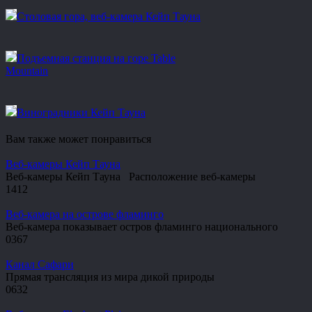
Столовая гора, веб-камера Кейп Тауна
Подъемная станция на горе Table
Mountain
Виноградники Кейп Тауна
Вам также может понравиться
Веб-камеры Кейп Тауна
Веб-камеры Кейп Тауна Расположение веб-камеры
1
412
Веб-камера на острове фламинго
Веб-камера показывает остров фламинго национального
0
367
Канал Сафари
Прямая трансляция из мира дикой природы
0
632