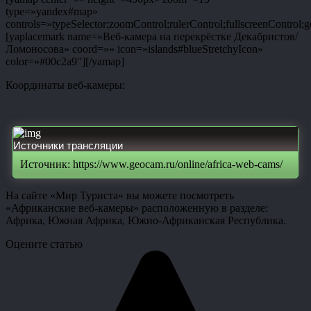
type=»yandex#map»
controls=»typeSelector;zoomControl;rulerControl;fullscreenControl;g
[yaplacemark name=»Веб-камера на перекрёстке Декабристов/
Ломоносова» coord=»» icon=»islands#blueStretchyIcon»
color=»#00c2a9″][/yamap]
Координаты веб-камеры:
Источники трансляции
Источник: https://www.geocam.ru/online/africa-web-cams/
На сайте «Мир Туриста» вы можете посмотреть
«Африканские веб-камеры» расположенную в разделе:
Африка, Южная Африка, Южно-Африканская Республика.
Оцените статью