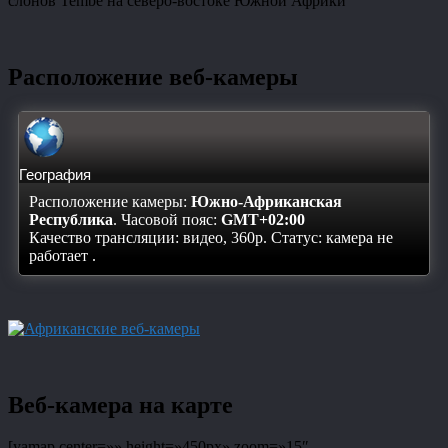
слонов Tembe на северо-востоке Южной Африки
Расположение веб-камеры
География
Расположение камеры:
Южно-Африканская
Республика
. Часовой пояс:
GMT+02:00
Качество трансляции: видео, 360p. Статус:
камера не
работает
.
Веб-камера на карте
[yamap center=»» height=»450px» zoom=»15″