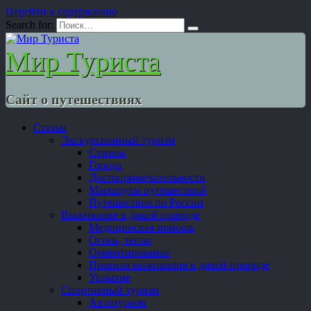
Перейти к содержанию
Search for:
Мир Туриста
Сайт о путешествиях
Статьи
Экскурсионный туризм
Страны
Города
Достопримечательности
Маршруты путешествий
Путешествия по России
Выживание в дикой природе
Медицинская помощь
Огонь, тепло
Ориентирование
Правила выживания в дикой природе
Укрытие
Спортивный туризм
Автотуризм