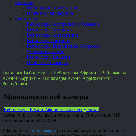
Сервисы
Мобильные приложения
Плагины для браузера
Веб-камеры
Веб-камеры Австралии и Океании
Веб-камеры Америки
Веб-камеры Антарктики
Веб-камеры Африки
Веб-камеры Виргинских Островов
(Великобритания)
Веб-камеры Евразии
Особые веб-камеры
Главная
»
Веб-камеры
»
Веб-камеры Африки
»
Веб-камеры
Южной Африки
»
Веб-камеры Южно-Африканской
Республики
Африканские веб-камеры
Веб-камеры Южно-Африканской Республики
Автор
Online.webcams
На чтение
1 мин
Просмотров
415
Опубликовано
28.10.2018
Африканские
веб-камеры
расположены у водопоя в парке