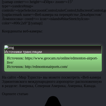
[yamap center=»» height=»450px» zoom=»15″
type=»yandex#map»
controls=»typeSelector;zoomControl;rulerControl;fullscreenControl;g
[yaplacemark name=»Веб-камера на перекрёстке Декабристов/
Ломоносова» coord=»» icon=»islands#blueStretchyIcon»
color=»#00c2a9″][/yamap]
Координаты веб-камеры:
Источники трансляции
Источник: https://www.geocam.ru/online/edmonton-airport-
live/
Источник: http://edmontonairports.com/
На сайте «Мир Туриста» вы можете посмотреть «Веб-камера
Эдмонтовского международного аэропорта» расположенную
в разделе: Америка, Северная Америка, Америка, Канада.
Оцените статью