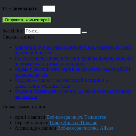
17 + двенадцать =
Search for:
Свежие записи
Маврикий за пределами шезлонга: как открыть для себя
настоящий остров
Где отдохнуть у воды в России: лучшие направления для
перезагрузки и отдыха на природе
Отдых у Балтийского моря в апарт-отеле «АмстерДОМ»
в Зеленоградске
Суздаль — город с тысячелетней историей и
атмосферой русского уюта
Отдых в Подмосковье: место, где можно по-настоящему
выдохнуть
Новые комментарии
юрий
к записи
Веб-камера на ул. Танкистов
Сергей
к записи
Город Висла в Польше
Александр
к записи
Веб-камера посёлка Айхал