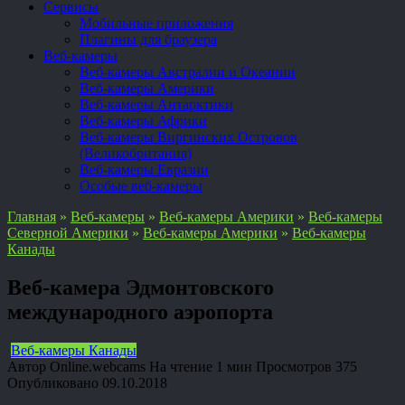
Сервисы
Мобильные приложения
Плагины для браузера
Веб-камеры
Веб-камеры Австралии и Океании
Веб-камеры Америки
Веб-камеры Антарктики
Веб-камеры Африки
Веб-камеры Виргинских Островов
(Великобритания)
Веб-камеры Евразии
Особые веб-камеры
Главная
»
Веб-камеры
»
Веб-камеры Америки
»
Веб-камеры
Северной Америки
»
Веб-камеры Америки
»
Веб-камеры
Канады
Веб-камера Эдмонтовского
международного аэропорта
Веб-камеры Канады
Автор
Online.webcams
На чтение
1 мин
Просмотров
375
Опубликовано
09.10.2018