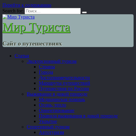
Перейти к содержанию
Search for:
Мир Туриста
Сайт о путешествиях
Статьи
Экскурсионный туризм
Страны
Города
Достопримечательности
Маршруты путешествий
Путешествия по России
Выживание в дикой природе
Медицинская помощь
Огонь, тепло
Ориентирование
Правила выживания в дикой природе
Укрытие
Спортивный туризм
Автотуризм