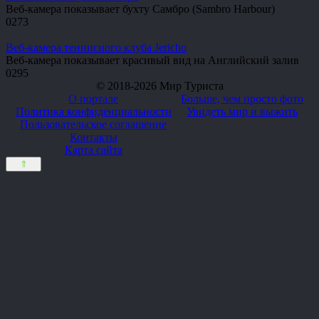
Веб-камера показывает бухту Самбро (Sambro Harbour)
0
273
Веб-камера теннисного клуба Jericho
Веб-камера показывает красивый вид на Английский залив
0
295
© 2018-2026 Мир Туриста
О портале
Больше, чем просто фото
Политика конфиденциальности
Увидеть мир и выжить
Пользовательское соглашение
Контакты
Карта сайта