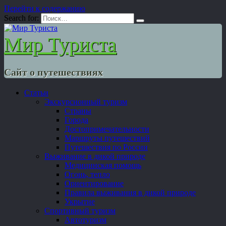
Перейти к содержанию
Search for:
Мир Туриста
Сайт о путешествиях
Статьи
Экскурсионный туризм
Страны
Города
Достопримечательности
Маршруты путешествий
Путешествия по России
Выживание в дикой природе
Медицинская помощь
Огонь, тепло
Ориентирование
Правила выживания в дикой природе
Укрытие
Спортивный туризм
Автотуризм