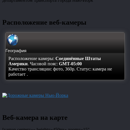
департаментом Транспорта города Нью-Йорк
Расположение веб-камеры
География
Расположение камеры:
Соединённые Штаты
Америки
. Часовой пояс:
GMT-05:00
Качество трансляции: фото, 360p. Статус:
камера не
работает
.
Веб-камера на карте
[yamap center=»» height=»450px» zoom=»15″