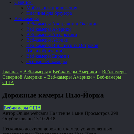
Сервисы
Мобильные приложения
Плагины для браузера
Веб-камеры
Веб-камеры Австралии и Океании
Веб-камеры Америки
Веб-камеры Антарктики
Веб-камеры Африки
Веб-камеры Виргинских Островов
(Великобритания)
Веб-камеры Евразии
Особые веб-камеры
Главная
»
Веб-камеры
»
Веб-камеры Америки
»
Веб-камеры
Северной Америки
»
Веб-камеры Америки
»
Веб-камеры
США
Дорожные камеры Нью-Йорка
Веб-камеры США
Автор
Online.webcams
На чтение
1 мин
Просмотров
298
Опубликовано
13.10.2018
Несколько десятков дорожных камер, установленных