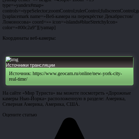
type=»yandex#map»
controls=»typeSelector;zoomControl;rulerControl;fullscreenControl;g
[yaplacemark name=»Веб-камера на перекрёстке Декабристов/
Ломоносова» coord=»» icon=»islands#blueStretchyIcon»
color=»#00c2a9″][/yamap]
Координаты веб-камеры:
Источники трансляции
Источник: https://www.geocam.ru/online/new-york-city-
real-time/
На сайте «Мир Туриста» вы можете посмотреть «Дорожные
камеры Нью-Йорка» расположенную в разделе: Америка,
Северная Америка, Америка, США.
Оцените статью