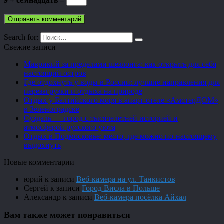
9 + семнадцать =
Search for:
Свежие записи
Маврикий за пределами шезлонга: как открыть для себя
настоящий остров
Где отдохнуть у воды в России: лучшие направления для
перезагрузки и отдыха на природе
Отдых у Балтийского моря в апарт-отеле «АмстерДОМ»
в Зеленоградске
Суздаль — город с тысячелетней историей и
атмосферой русского уюта
Отдых в Подмосковье: место, где можно по-настоящему
выдохнуть
Новые комментарии
юрий
к записи
Веб-камера на ул. Танкистов
Сергей
к записи
Город Висла в Польше
Александр
к записи
Веб-камера посёлка Айхал
Вам также может понравиться