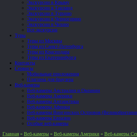
Экскурсии в Крыму
Экскурсии в Таиланд
Экскурсии в Турцию
Экскурсии в Черногорию
Экскурсии в Чехию
Все экскурсии
Туры
Туры из Москвы
Туры из Санкт-Петербурга
Туры из Краснодара
Туры из Екатеринбурга
Контакты
Сервисы
Мобильные приложения
Плагины для браузера
Веб-камеры
Веб-камеры Австралии и Океании
Веб-камеры Америки
Веб-камеры Антарктики
Веб-камеры Африки
Веб-камеры Виргинских Островов (Великобритани
Веб-камеры Евразии
Особые веб-камеры
Главная
»
Веб-камеры
»
Веб-камеры Америки
»
Веб-камеры Се