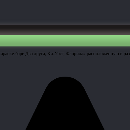
караоке-баре Два друга, Ки-Уэст, Флорида» расположенную в р