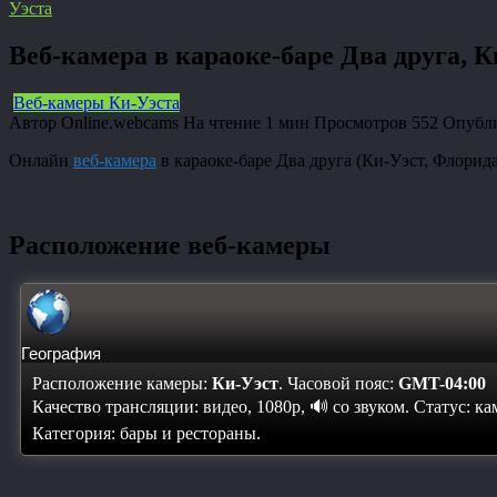
Уэста
Веб-камера в караоке-баре Два друга, 
Веб-камеры Ки-Уэста
Автор
Online.webcams
На чтение
1 мин
Просмотров
552
Опубл
Онлайн
веб-камера
в караоке-баре Два друга (Ки-Уэст, Флорид
Расположение веб-камеры
География
Расположение камеры:
Ки-Уэст
. Часовой пояс:
GMT-04:00
Качество трансляции: видео, 1080p, 🔊 со звуком. Статус:
ка
Категория: бары и рестораны.