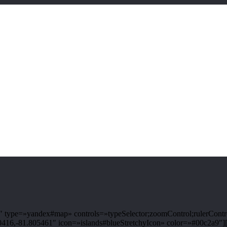
type=»yandex#map» controls=»typeSelector;zoomControl;rulerControl
6,-81.805461″ icon=»islands#blueStretchyIcon» color=»#00c2a9″]