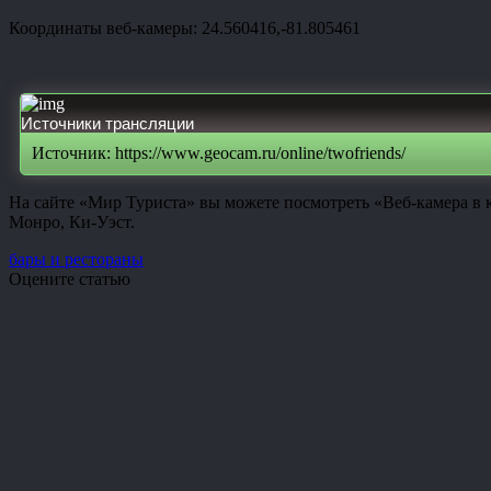
Координаты веб-камеры: 24.560416,-81.805461
Источники трансляции
Источник: https://www.geocam.ru/online/twofriends/
На сайте «Мир Туриста» вы можете посмотреть «Веб-камера в 
Монро, Ки-Уэст.
бары и рестораны
Оцените статью