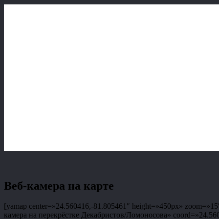
Веб-камера на карте
[yamap center=»24.560416,-81.805461″ height=»450px» zoom=»15″ 
камера на перекрёстке Декабристов/Ломоносова» coord=»24.56041