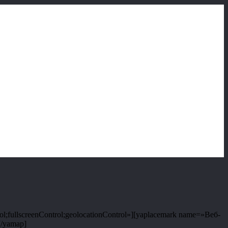
;fullscreenControl;geolocationControl»][yaplacemark name=»Веб-
[/yamap]