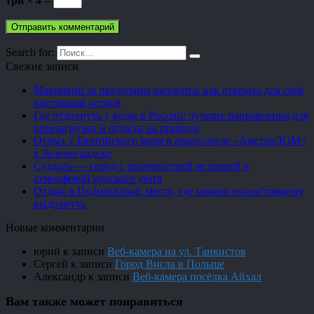
три × 4 =
Search for:
Свежие записи
Маврикий за пределами шезлонга: как открыть для себя
настоящий остров
Где отдохнуть у воды в России: лучшие направления для
перезагрузки и отдыха на природе
Отдых у Балтийского моря в апарт-отеле «АмстерДОМ»
в Зеленоградске
Суздаль — город с тысячелетней историей и
атмосферой русского уюта
Отдых в Подмосковье: место, где можно по-настоящему
выдохнуть
Новые комментарии
юрий
к записи
Веб-камера на ул. Танкистов
Сергей
к записи
Город Висла в Польше
Александр
к записи
Веб-камера посёлка Айхал
Вам также может понравиться