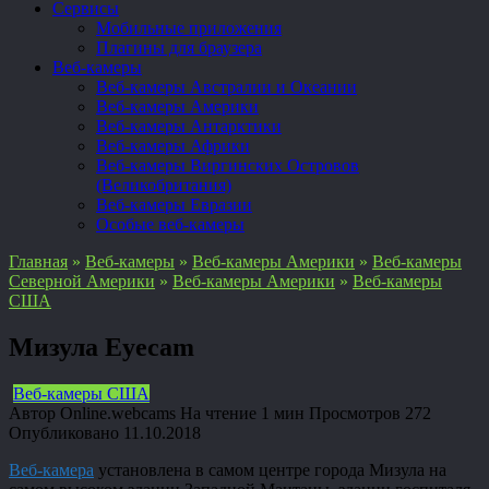
Сервисы
Мобильные приложения
Плагины для браузера
Веб-камеры
Веб-камеры Австралии и Океании
Веб-камеры Америки
Веб-камеры Антарктики
Веб-камеры Африки
Веб-камеры Виргинских Островов
(Великобритания)
Веб-камеры Евразии
Особые веб-камеры
Главная
»
Веб-камеры
»
Веб-камеры Америки
»
Веб-камеры
Северной Америки
»
Веб-камеры Америки
»
Веб-камеры
США
Мизула Eyecam
Веб-камеры США
Автор
Online.webcams
На чтение
1 мин
Просмотров
272
Опубликовано
11.10.2018
Веб-камера
установлена в самом центре города Мизула на