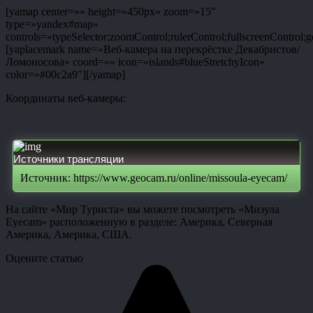
[yamap center=»» height=»450px» zoom=»15″
type=»yandex#map»
controls=»typeSelector;zoomControl;rulerControl;fullscreenControl;g
[yaplacemark name=»Веб-камера на перекрёстке Декабристов/
Ломоносова» coord=»» icon=»islands#blueStretchyIcon»
color=»#00c2a9″][/yamap]
Координаты веб-камеры:
Источники трансляции
Источник: https://www.geocam.ru/online/missoula-eyecam/
На сайте «Мир Туриста» вы можете посмотреть «Мизула
Eyecam» расположенную в разделе: Америка, Северная
Америка, Америка, США.
Оцените статью