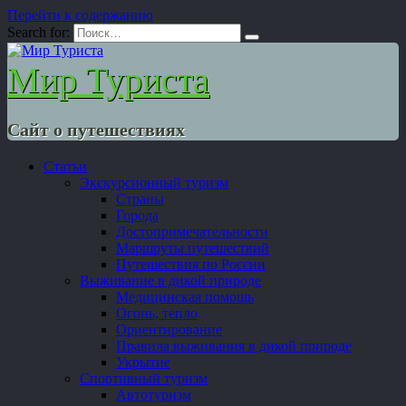
Перейти к содержанию
Search for:
Мир Туриста
Сайт о путешествиях
Статьи
Экскурсионный туризм
Страны
Города
Достопримечательности
Маршруты путешествий
Путешествия по России
Выживание в дикой природе
Медицинская помощь
Огонь, тепло
Ориентирование
Правила выживания в дикой природе
Укрытие
Спортивный туризм
Автотуризм