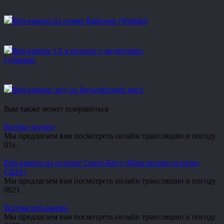
Веб-камера на пляже Вайкики (Waikiki)
Веб-камера 1A в вольере с медведями-
губачами
Веб-камера: вид на Бруклинский мост
Вам также может понравиться
Волчье логово
Мы предлагаем вам посмотреть онлайн трансляцию и погоду
0
1к.
Веб-камера на острове Санта-Крус (Виргинские острова,
США)
Мы предлагаем вам посмотреть онлайн трансляцию и погоду
0
621
Волчья веб-камера
Мы предлагаем вам посмотреть онлайн трансляцию и погоду