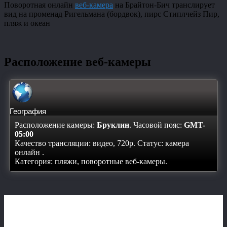
Поворотная онлайн
веб-камера
на Брайтон-Бич транслирует
вид на променад Ригельмана (бордвок), пирс Стиплчейз Пир,
пляж и океан
Расположение веб-камеры
География
Расположение камеры:
Бруклин
. Часовой пояс:
GMT-
05:00
Качество трансляции: видео, 720p. Статус:
камера
онлайн
.
Категория: пляжи, поворотные веб-камеры.