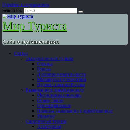
Перейти к содержанию
Search for:
Мир Туриста
Сайт о путешествиях
Статьи
Экскурсионный туризм
Страны
Города
Достопримечательности
Маршруты путешествий
Путешествия по России
Выживание в дикой природе
Медицинская помощь
Огонь, тепло
Ориентирование
Правила выживания в дикой природе
Укрытие
Спортивный туризм
Автотуризм