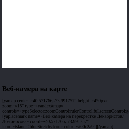
Веб-камера на карте
[yamap center=»40.571766,-73.991757″ height=»450px»
zoom=»15″ type=»yandex#map»
controls=»typeSelector;zoomControl;rulerControl;fullscreenControl;g
[yaplacemark name=»Веб-камера на перекрёстке Декабристов/
Ломоносова» coord=»40.571766,-73.991757″
icon=»islands#blueStretchyIcon» color=»#00c2a9″][/yamap]