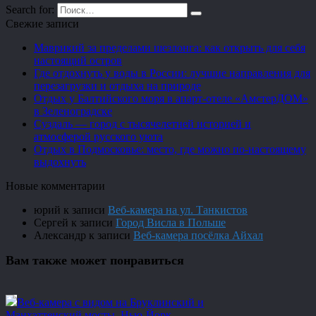
Search for:
Свежие записи
Маврикий за пределами шезлонга: как открыть для себя
настоящий остров
Где отдохнуть у воды в России: лучшие направления для
перезагрузки и отдыха на природе
Отдых у Балтийского моря в апарт-отеле «АмстерДОМ»
в Зеленоградске
Суздаль — город с тысячелетней историей и
атмосферой русского уюта
Отдых в Подмосковье: место, где можно по-настоящему
выдохнуть
Новые комментарии
юрий
к записи
Веб-камера на ул. Танкистов
Сергей
к записи
Город Висла в Польше
Александр
к записи
Веб-камера посёлка Айхал
Вам также может понравиться
Веб-камера с видом на Бруклинский и
Манхэттенский мосты, Нью-Йорк