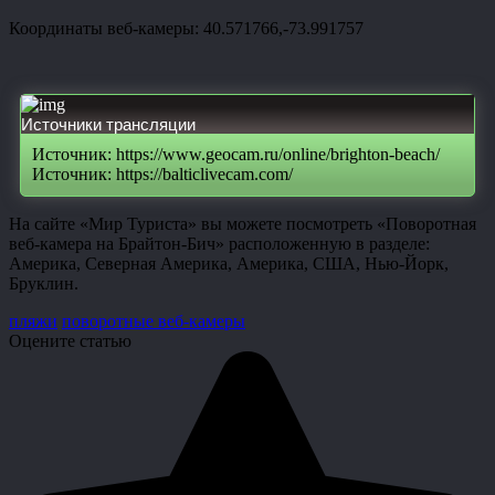
Координаты веб-камеры: 40.571766,-73.991757
Источники трансляции
Источник: https://www.geocam.ru/online/brighton-beach/
Источник: https://balticlivecam.com/
На сайте «Мир Туриста» вы можете посмотреть «Поворотная
веб-камера на Брайтон-Бич» расположенную в разделе:
Америка, Северная Америка, Америка, США, Нью-Йорк,
Бруклин.
пляжи
поворотные веб-камеры
Оцените статью