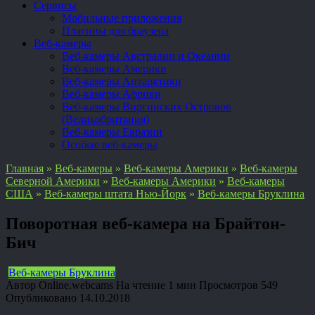
Сервисы
Мобильные приложения
Плагины для браузера
Веб-камеры
Веб-камеры Австралии и Океании
Веб-камеры Америки
Веб-камеры Антарктики
Веб-камеры Африки
Веб-камеры Виргинских Островов
(Великобритания)
Веб-камеры Евразии
Особые веб-камеры
Главная
»
Веб-камеры
»
Веб-камеры Америки
»
Веб-камеры
Северной Америки
»
Веб-камеры Америки
»
Веб-камеры
США
»
Веб-камеры штата Нью-Йорк
»
Веб-камеры Бруклина
Поворотная веб-камера на Брайтон-
Бич
Веб-камеры Бруклина
Автор
Online.webcams
На чтение
1 мин
Просмотров
549
Опубликовано
14.10.2018