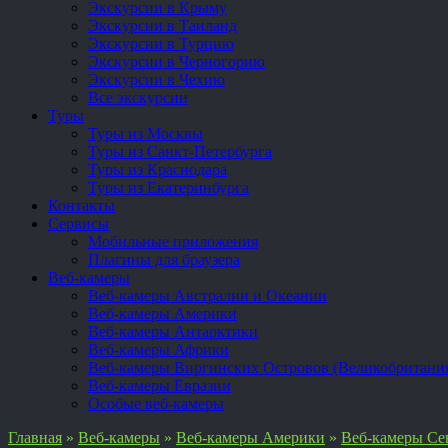
Экскурсии в Крыму
Экскурсии в Таиланд
Экскурсии в Турцию
Экскурсии в Черногорию
Экскурсии в Чехию
Все экскурсии
Туры
Туры из Москвы
Туры из Санкт-Петербурга
Туры из Краснодара
Туры из Екатеринбурга
Контакты
Сервисы
Мобильные приложения
Плагины для браузера
Веб-камеры
Веб-камеры Австралии и Океании
Веб-камеры Америки
Веб-камеры Антарктики
Веб-камеры Африки
Веб-камеры Виргинских Островов (Великобритани
Веб-камеры Евразии
Особые веб-камеры
Главная
»
Веб-камеры
»
Веб-камеры Америки
»
Веб-камеры Се