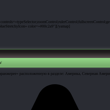
ntrols=»typeSelector;zoomControl;rulerControl;fullscreenControl;g
ueStretchyIcon» color=»#00c2a9″][/yamap]
m/
 оранжерее» расположенную в разделе: Америка, Северная Амер