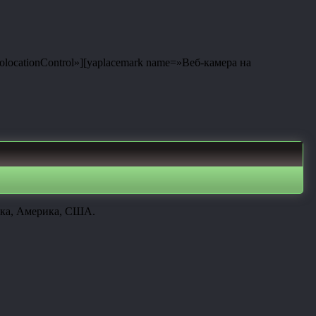
eolocationControl»][yaplacemark name=»Веб-камера на
ика, Америка, США.