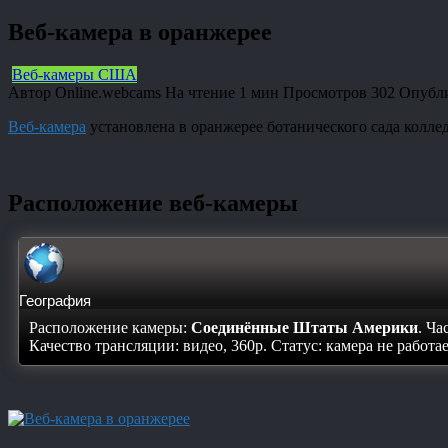
Веб-камера в оранжерее
Веб-камеры США
Автор
Online.webcams
На чтение
1 мин
Просмотров
302
Опубл
Веб-камера
установлена в оранжерее ботанического сада колл
Расположение веб-камеры
География
Расположение камеры:
Соединённые Штаты Америки
. Ча
Качество трансляции: видео, 360p. Статус:
камера не работа