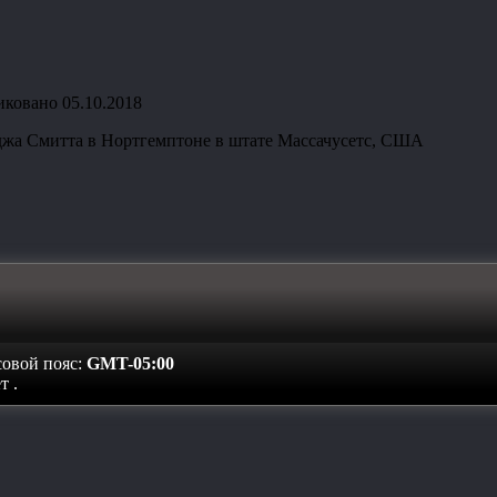
иковано
05.10.2018
еджа Смитта в Нортгемптоне в штате Массачусетс, США
совой пояс:
GMT-05:00
ет
.