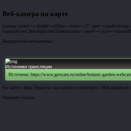
Веб-камера на карте
[yamap center=»» height=»450px» zoom=»15″ type=»yandex#map» co
перекрёстке Декабристов/Ломоносова» coord=»» icon=»islands#bl
Координаты веб-камеры:
Источники трансляции
Источник: https://www.geocam.ru/online/botanic-garden-webca
На сайте «Мир Туриста» вы можете посмотреть «Веб-камера в
Оцените статью