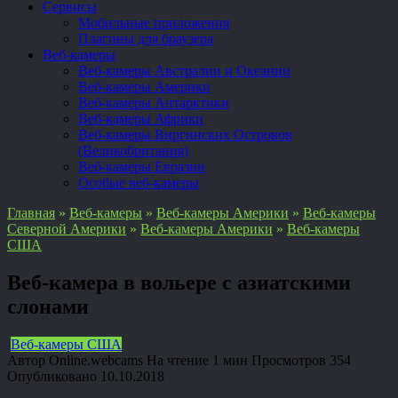
Сервисы
Мобильные приложения
Плагины для браузера
Веб-камеры
Веб-камеры Австралии и Океании
Веб-камеры Америки
Веб-камеры Антарктики
Веб-камеры Африки
Веб-камеры Виргинских Островов
(Великобритания)
Веб-камеры Евразии
Особые веб-камеры
Главная
»
Веб-камеры
»
Веб-камеры Америки
»
Веб-камеры
Северной Америки
»
Веб-камеры Америки
»
Веб-камеры
США
Веб-камера в вольере с азиатскими
слонами
Веб-камеры США
Автор
Online.webcams
На чтение
1 мин
Просмотров
354
Опубликовано
10.10.2018