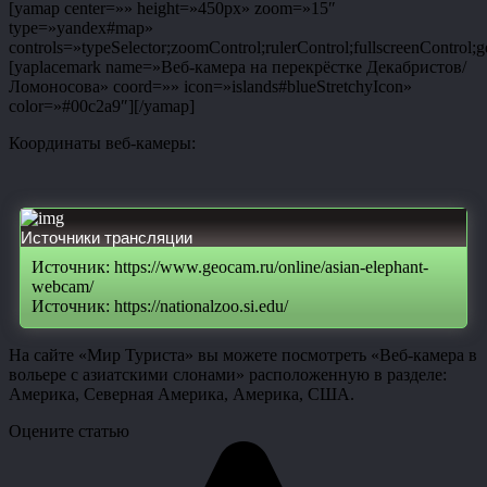
[yamap center=»» height=»450px» zoom=»15″
type=»yandex#map»
controls=»typeSelector;zoomControl;rulerControl;fullscreenControl;g
[yaplacemark name=»Веб-камера на перекрёстке Декабристов/
Ломоносова» coord=»» icon=»islands#blueStretchyIcon»
color=»#00c2a9″][/yamap]
Координаты веб-камеры:
Источники трансляции
Источник: https://www.geocam.ru/online/asian-elephant-
webcam/
Источник: https://nationalzoo.si.edu/
На сайте «Мир Туриста» вы можете посмотреть «Веб-камера в
вольере с азиатскими слонами» расположенную в разделе:
Америка, Северная Америка, Америка, США.
Оцените статью