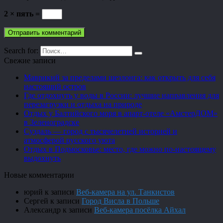
2 × пять =
Search for:
Свежие записи
Маврикий за пределами шезлонга: как открыть для себя
настоящий остров
Где отдохнуть у воды в России: лучшие направления для
перезагрузки и отдыха на природе
Отдых у Балтийского моря в апарт-отеле «АмстерДОМ»
в Зеленоградске
Суздаль — город с тысячелетней историей и
атмосферой русского уюта
Отдых в Подмосковье: место, где можно по-настоящему
выдохнуть
Новые комментарии
юрий
к записи
Веб-камера на ул. Танкистов
Сергей
к записи
Город Висла в Польше
Александр
к записи
Веб-камера посёлка Айхал