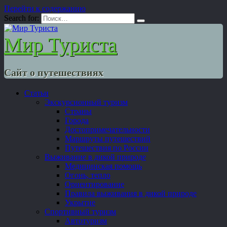
Перейти к содержанию
Search for:
Мир Туриста
Сайт о путешествиях
Статьи
Экскурсионный туризм
Страны
Города
Достопримечательности
Маршруты путешествий
Путешествия по России
Выживание в дикой природе
Медицинская помощь
Огонь, тепло
Ориентирование
Правила выживания в дикой природе
Укрытие
Спортивный туризм
Автотуризм