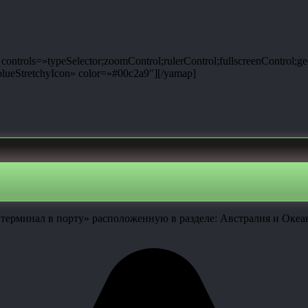
ntrols=»typeSelector;zoomControl;rulerControl;fullscreenControl;g
ueStretchyIcon» color=»#00c2a9″][/yamap]
терминал в порту» расположенную в разделе: Австралия и Океан