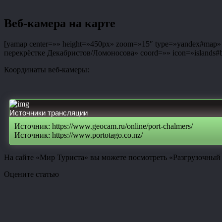
Веб-камера на карте
[yamap center=»» height=»450px» zoom=»15″ type=»yandex#map» co
перекрёстке Декабристов/Ломоносова» coord=»» icon=»islands#bl
Координаты веб-камеры:
Источники трансляции
Источник: https://www.geocam.ru/online/port-chalmers/
Источник: https://www.portotago.co.nz/
На сайте «Мир Туриста» вы можете посмотреть «Разгрузочный 
Оцените статью