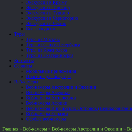
Экскурсии в Крыму
Экскурсии в Таиланд
Экскурсии в Турцию
Экскурсии в Черногорию
Экскурсии в Чехию
Все экскурсии
Туры
Туры из Москвы
Туры из Санкт-Петербурга
Туры из Краснодара
Туры из Екатеринбурга
Контакты
Сервисы
Мобильные приложения
Плагины для браузера
Веб-камеры
Веб-камеры Австралии и Океании
Веб-камеры Америки
Веб-камеры Антарктики
Веб-камеры Африки
Веб-камеры Виргинских Островов (Великобритани
Веб-камеры Евразии
Особые веб-камеры
Главная
»
Веб-камеры
»
Веб-камеры Австралии и Океании
»
Ве