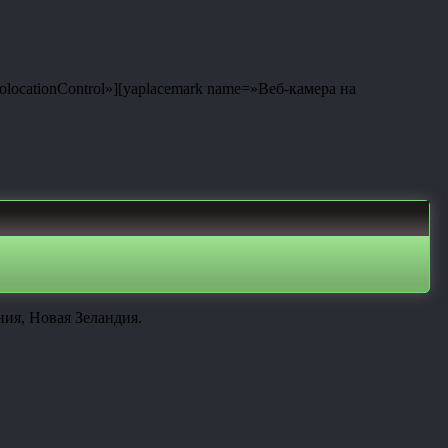
eolocationControl»][yaplacemark name=»Веб-камера на
ия, Новая Зеландия.