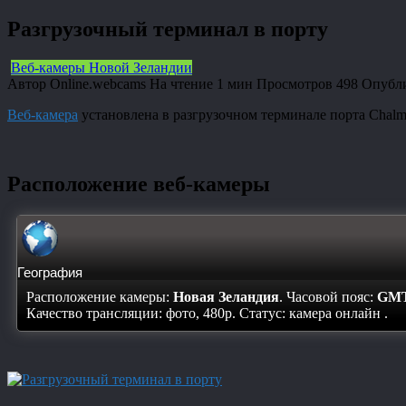
Разгрузочный терминал в порту
Веб-камеры Новой Зеландии
Автор
Online.webcams
На чтение
1 мин
Просмотров
498
Опубл
Веб-камера
установлена в разгрузочном терминале порта Chalm
Расположение веб-камеры
География
Расположение камеры:
Новая Зеландия
. Часовой пояс:
GMT
Качество трансляции: фото, 480p. Статус:
камера онлайн
.