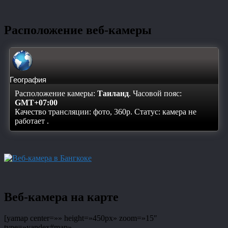
Расположение веб-камеры
География
Расположение камеры:
Таиланд
. Часовой пояс:
GMT+07:00
Качество трансляции: фото, 360p. Статус:
камера не
работает
.
Веб-камера на карте
[yamap center=»» height=»450px» zoom=»15″
type=»yandex#map»