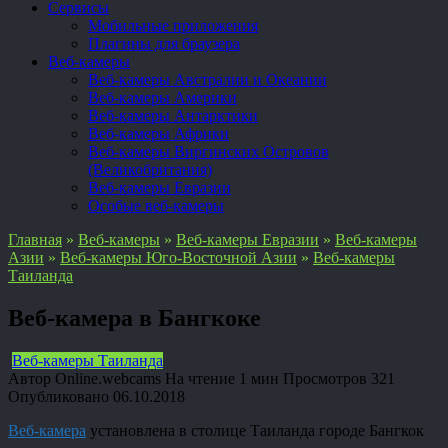
Сервисы
Мобильные приложения
Плагины для браузера
Веб-камеры
Веб-камеры Австралии и Океании
Веб-камеры Америки
Веб-камеры Антарктики
Веб-камеры Африки
Веб-камеры Виргинских Островов
(Великобритания)
Веб-камеры Евразии
Особые веб-камеры
Главная
»
Веб-камеры
»
Веб-камеры Евразии
»
Веб-камеры
Азии
»
Веб-камеры Юго-Восточной Азии
»
Веб-камеры
Таиланда
Веб-камера в Бангкоке
Веб-камеры Таиланда
Автор
Online.webcams
На чтение
1 мин
Просмотров
321
Опубликовано
06.10.2018
Веб-камера
установлена в столице Таиланда городе Бангкок