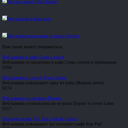
Вид на город Удон-Тхани
Веб-камера в Бангкоке
Веб-камера на пляже острова Пхукет
Вам также может понравиться
Веб-камера в кафе Семь слонов
Веб-камера установлена в кафе Семь слонов в провинции
0
294
Веб-камера в городе Удон-Тхани
Веб-камера показывает одну из улиц (Bannon street)
0
274
Веб-камера на острове Пхукет
Веб-камера установлена на острове Пхукет в отеле Lotus
0
317
Интернет-кафе Pop Pop’s Net & Games
Веб-камера показывает зал интернет-кафе Pop Pop’