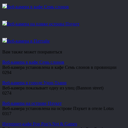
Веб-камера в кафе Семь слонов
Веб-камера на пляже острова Пхукет
Веб-камера в Паттайе
Вам также может понравиться
Веб-камера в кафе Семь слонов
Веб-камера установлена в кафе Семь слонов в провинции
0
294
Веб-камера в городе Удон-Тхани
Веб-камера показывает одну из улиц (Bannon street)
0
274
Веб-камера на острове Пхукет
Веб-камера установлена на острове Пхукет в отеле Lotus
0
317
Интернет-кафе Pop Pop’s Net & Games