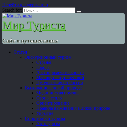
Перейти к содержанию
Search for:
Мир Туриста
Сайт о путешествиях
Статьи
Экскурсионный туризм
Страны
Города
Достопримечательности
Маршруты путешествий
Путешествия по России
Выживание в дикой природе
Медицинская помощь
Огонь, тепло
Ориентирование
Правила выживания в дикой природе
Укрытие
Спортивный туризм
Автотуризм