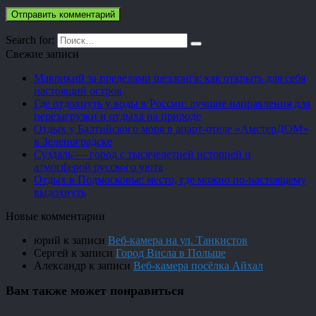
Search for:
Свежие записи
Маврикий за пределами шезлонга: как открыть для себя
настоящий остров
Где отдохнуть у воды в России: лучшие направления для
перезагрузки и отдыха на природе
Отдых у Балтийского моря в апарт-отеле «АмстерДОМ»
в Зеленоградске
Суздаль — город с тысячелетней историей и
атмосферой русского уюта
Отдых в Подмосковье: место, где можно по-настоящему
выдохнуть
Новые комментарии
юрий
к записи
Веб-камера на ул. Танкистов
Сергей
к записи
Город Висла в Польше
Александр
к записи
Веб-камера посёлка Айхал
Вам также может понравиться