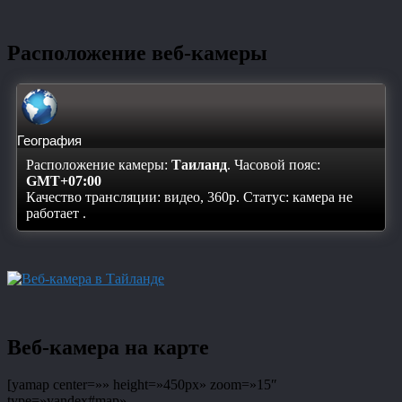
Расположение веб-камеры
География
Расположение камеры:
Таиланд
. Часовой пояс:
GMT+07:00
Качество трансляции: видео, 360p. Статус:
камера не
работает
.
Веб-камера на карте
[yamap center=»» height=»450px» zoom=»15″
type=»yandex#map»