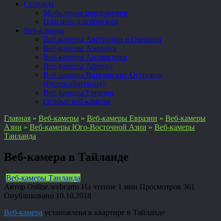
Сервисы
Мобильные приложения
Плагины для браузера
Веб-камеры
Веб-камеры Австралии и Океании
Веб-камеры Америки
Веб-камеры Антарктики
Веб-камеры Африки
Веб-камеры Виргинских Островов
(Великобритания)
Веб-камеры Евразии
Особые веб-камеры
Главная
»
Веб-камеры
»
Веб-камеры Евразии
»
Веб-камеры
Азии
»
Веб-камеры Юго-Восточной Азии
»
Веб-камеры
Таиланда
Веб-камера в Тайланде
Веб-камеры Таиланда
Автор
Online.webcams
На чтение
1 мин
Просмотров
361
Опубликовано
10.10.2018
Веб-камера
установлена в квартире в Тайланде