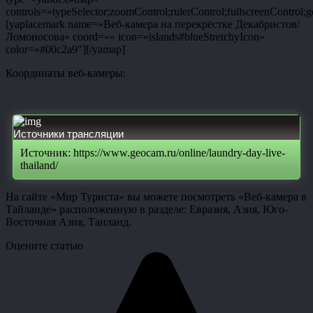
controls=»typeSelector;zoomControl;rulerControl;fullscreenControl;g
[yaplacemark name=»Веб-камера на перекрёстке Декабристов/
Ломоносова» coord=»» icon=»islands#blueStretchyIcon»
color=»#00c2a9″][/yamap]
Координаты веб-камеры:
Источники трансляции
Источник: https://www.geocam.ru/online/laundry-day-live-
thailand/
На сайте «Мир Туриста» вы можете посмотреть «Веб-камера в
Тайланде» расположенную в разделе: Евразия, Азия, Юго-
Восточная Азия, Таиланд.
Оцените статью