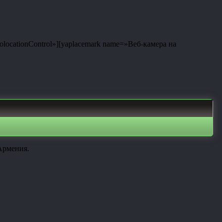
eolocationControl»][yaplacemark name=»Веб-камера на
Армения.