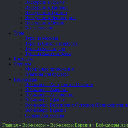
Экскурсии в Крыму
Экскурсии в Таиланд
Экскурсии в Турцию
Экскурсии в Черногорию
Экскурсии в Чехию
Все экскурсии
Туры
Туры из Москвы
Туры из Санкт-Петербурга
Туры из Краснодара
Туры из Екатеринбурга
Контакты
Сервисы
Мобильные приложения
Плагины для браузера
Веб-камеры
Веб-камеры Австралии и Океании
Веб-камеры Америки
Веб-камеры Антарктики
Веб-камеры Африки
Веб-камеры Виргинских Островов (Великобритани
Веб-камеры Евразии
Особые веб-камеры
Главная
»
Веб-камеры
»
Веб-камеры Евразии
»
Веб-камеры Аз