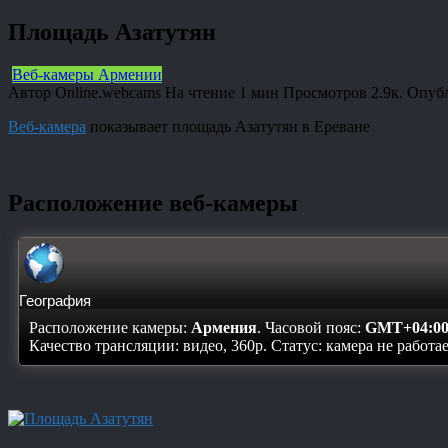
Площадь Азатутян
Веб-камеры Армении
Автор
Online.webcams
На чтение
1 мин
Просмотров
2.9к.
Опуб
Веб-камера
показывает площадь Азатутян в Ереване
Расположение веб-камеры
География
Расположение камеры:
Армения
. Часовой пояс:
GMT+04:0
Качество трансляции: видео, 360p. Статус:
камера не работа