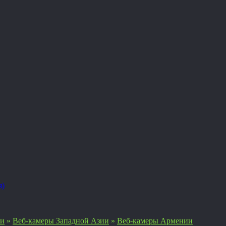
я)
ии
»
Веб-камеры Западной Азии
»
Веб-камеры Армении