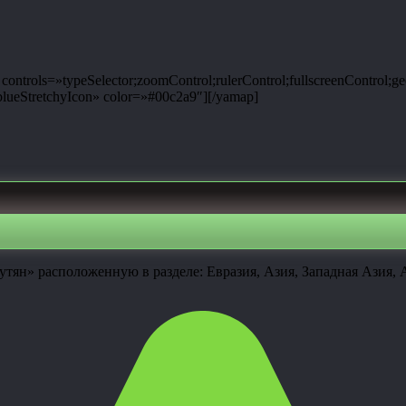
ntrols=»typeSelector;zoomControl;rulerControl;fullscreenControl;g
ueStretchyIcon» color=»#00c2a9″][/yamap]
тян» расположенную в разделе: Евразия, Азия, Западная Азия, 