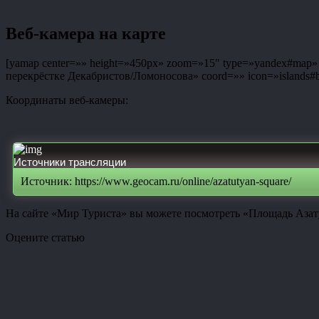
Веб-камера на карте
[yamap center=»» height=»450px» zoom=»15″ type=»yandex#map» co
перекрёстке Декабристов/Ломоносова» coord=»» icon=»islands#bl
Координаты веб-камеры:
Источники трансляции
Источник: https://www.geocam.ru/online/azatutyan-square/
На сайте «Мир Туриста» вы можете посмотреть «Площадь Азату
Оцените статью