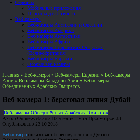
Сервисы
Мобильные приложения
Плагины для браузера
Веб-камеры
Веб-камеры Австралии и Океании
Веб-камеры Америки
Веб-камеры Антарктики
Веб-камеры Африки
Веб-камеры Виргинских Островов
(Великобритания)
Веб-камеры Евразии
Особые веб-камеры
Главная
»
Веб-камеры
»
Веб-камеры Евразии
»
Веб-камеры
Азии
»
Веб-камеры Западной Азии
»
Веб-камеры
Объединённых Арабских Эмиратов
Веб-камера 1: береговая линия Дубай
Веб-камеры Объединённых Арабских Эмиратов
Автор
Online.webcams
На чтение
1 мин
Просмотров
331
Опубликовано
23.10.2018
Веб-камера
показывает береговую линию Дубай в