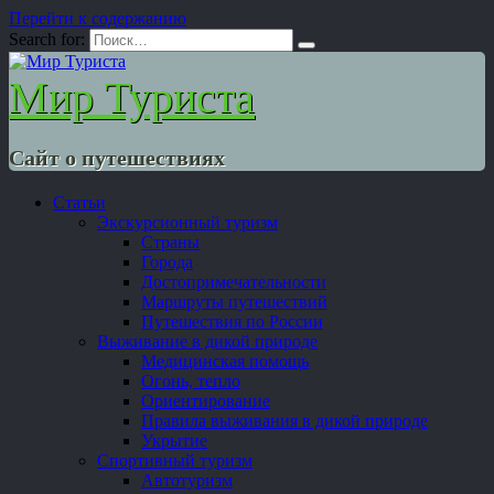
Перейти к содержанию
Search for:
Мир Туриста
Сайт о путешествиях
Статьи
Экскурсионный туризм
Страны
Города
Достопримечательности
Маршруты путешествий
Путешествия по России
Выживание в дикой природе
Медицинская помощь
Огонь, тепло
Ориентирование
Правила выживания в дикой природе
Укрытие
Спортивный туризм
Автотуризм