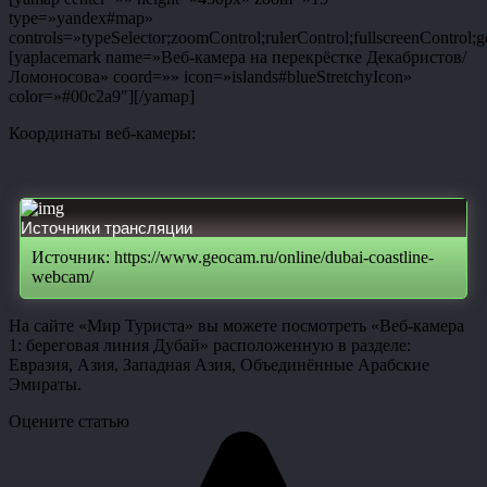
type=»yandex#map»
controls=»typeSelector;zoomControl;rulerControl;fullscreenControl;g
[yaplacemark name=»Веб-камера на перекрёстке Декабристов/
Ломоносова» coord=»» icon=»islands#blueStretchyIcon»
color=»#00c2a9″][/yamap]
Координаты веб-камеры:
Источники трансляции
Источник: https://www.geocam.ru/online/dubai-coastline-
webcam/
На сайте «Мир Туриста» вы можете посмотреть «Веб-камера
1: береговая линия Дубай» расположенную в разделе:
Евразия, Азия, Западная Азия, Объединённые Арабские
Эмираты.
Оцените статью