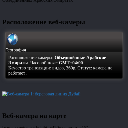
Объединенных Арабских Эмиратах
Расположение веб-камеры
География
Расположение камеры:
Объединённые Арабские
Эмираты
. Часовой пояс:
GMT+04:00
Качество трансляции: видео, 360p. Статус:
камера не
работает
.
Веб-камера на карте
[yamap center=»» height=»450px» zoom=»15″