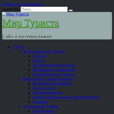
Перейти к содержанию
Search for:
Мир Туриста
Сайт о путешествиях
Статьи
Экскурсионный туризм
Страны
Города
Достопримечательности
Маршруты путешествий
Путешествия по России
Выживание в дикой природе
Медицинская помощь
Огонь, тепло
Ориентирование
Правила выживания в дикой природе
Укрытие
Спортивный туризм
Автотуризм