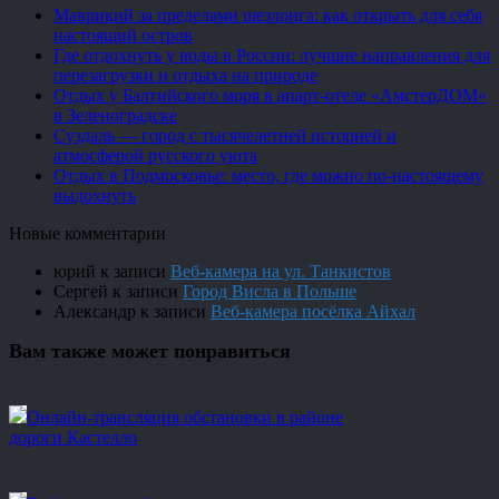
Маврикий за пределами шезлонга: как открыть для себя
настоящий остров
Где отдохнуть у воды в России: лучшие направления для
перезагрузки и отдыха на природе
Отдых у Балтийского моря в апарт-отеле «АмстерДОМ»
в Зеленоградске
Суздаль — город с тысячелетней историей и
атмосферой русского уюта
Отдых в Подмосковье: место, где можно по-настоящему
выдохнуть
Новые комментарии
юрий
к записи
Веб-камера на ул. Танкистов
Сергей
к записи
Город Висла в Польше
Александр
к записи
Веб-камера посёлка Айхал
Вам также может понравиться
Онлайн-трансляция обстановки в районе
дороги Кастелло