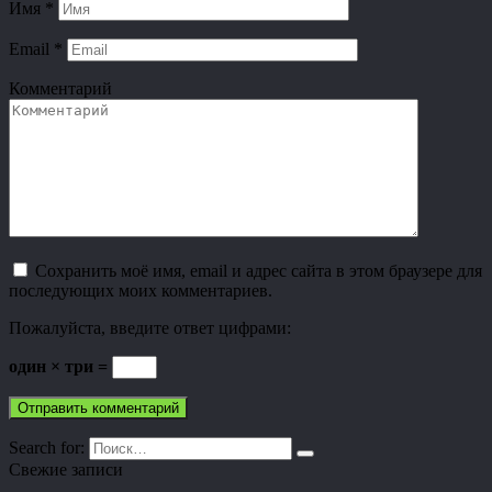
Имя
*
Email
*
Комментарий
Сохранить моё имя, email и адрес сайта в этом браузере для
последующих моих комментариев.
Пожалуйста, введите ответ цифрами:
один × три =
Search for:
Свежие записи