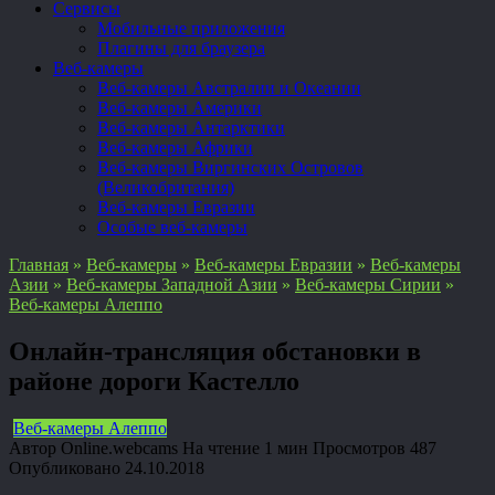
Сервисы
Мобильные приложения
Плагины для браузера
Веб-камеры
Веб-камеры Австралии и Океании
Веб-камеры Америки
Веб-камеры Антарктики
Веб-камеры Африки
Веб-камеры Виргинских Островов
(Великобритания)
Веб-камеры Евразии
Особые веб-камеры
Главная
»
Веб-камеры
»
Веб-камеры Евразии
»
Веб-камеры
Азии
»
Веб-камеры Западной Азии
»
Веб-камеры Сирии
»
Веб-камеры Алеппо
Онлайн-трансляция обстановки в
районе дороги Кастелло
Веб-камеры Алеппо
Автор
Online.webcams
На чтение
1 мин
Просмотров
487
Опубликовано
24.10.2018