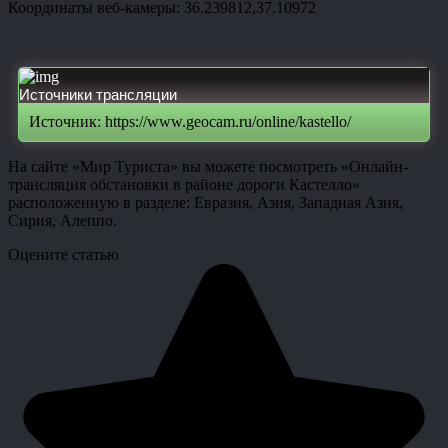
Координаты веб-камеры: 36.239812,37.10972
Источники трансляции
Источник: https://www.geocam.ru/online/kastello/
На сайте «Мир Туриста» вы можете посмотреть «Онлайн-
трансляция обстановки в районе дороги Кастелло»
расположенную в разделе: Евразия, Азия, Западная Азия,
Сирия, Алеппо.
Оцените статью