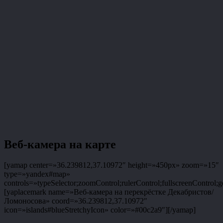
Веб-камера на карте
[yamap center=»36.239812,37.10972″ height=»450px» zoom=»15″
type=»yandex#map»
controls=»typeSelector;zoomControl;rulerControl;fullscreenControl;g
[yaplacemark name=»Веб-камера на перекрёстке Декабристов/
Ломоносова» coord=»36.239812,37.10972″
icon=»islands#blueStretchyIcon» color=»#00c2a9″][/yamap]