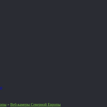
я)
ропы
»
Веб-камеры Северной Европы