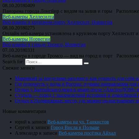
08.10.2018
0
409
Панорама города Лонгйир с видом на залив и горы Расположе
Веб-камеры Хеллесилта
Веб-камера в круизном порту Хеллесилт, Норвегия
08.10.2018
0
275
Онлайн веб-камера установлена в круизном порту Хеллесилт 
Веб-камеры Норвегии
Веб-камера в городе Тромсо, Норвегия
07.10.2018
0
331
Веб-камера в городе Тромсо — вид на город и порт Располож
Search for:
Свежие записи
Маврикий за пределами шезлонга: как открыть для себя 
Где отдохнуть у воды в России: лучшие направления для 
Отдых у Балтийского моря в апарт-отеле «АмстерДОМ» в
Суздаль — город с тысячелетней историей и атмосферой 
Отдых в Подмосковье: место, где можно по-настоящему 
Новые комментарии
юрий
к записи
Веб-камера на ул. Танкистов
Сергей
к записи
Город Висла в Польше
Александр
к записи
Веб-камера посёлка Айхал