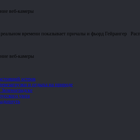
ние веб-камеры
и реальном времени показывает причалы и фьорд Гейрангер Рас
ение веб-камеры
настоящий остров
перезагрузки и отдыха на природе
 Зеленоградске
русского уюта
выдохнуть