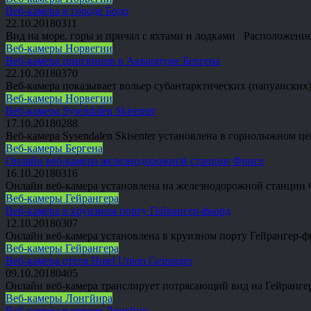
Веб-камера в городе Бодо
22.10.2018
0
311
Вид на море, горы и причал с яхтами и лодками Расположени
Веб-камеры Норвегии
Веб-камера пингвинов в Аквариуме Бергена
22.10.2018
0
370
Веб-камера показывает вольер субантарктических (папуански
Веб-камеры Норвегии
Веб-камера Sysendalen Skisenter
17.10.2018
0
288
Веб-камера Sysendalen Skisenter установлена в горнолыжном 
Веб-камеры Бергена
Онлайн веб-камера железнодорожной станции Финсе
16.10.2018
0
316
Онлайн веб-камера установлена на железнодорожной станции 
Веб-камеры Гейрангера
Веб-камера в круизном порту Гейрангер-фьорд
12.10.2018
0
307
Онлайн веб-камера установлена в круизном порту Гейрангер-
Веб-камеры Гейрангера
Веб-камера отеля Hotel Union Geiranger
09.10.2018
0
405
Онлайн веб-камера транслирует потрясающий вид на Гейранге
Веб-камеры Лонгйира
Веб-камера в городе Лонгйир