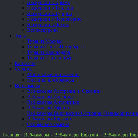
Экскурсии в Крыму
Экскурсии в Таиланд
Экскурсии в Турцию
Экскурсии в Черногорию
Экскурсии в Чехию
Все экскурсии
Туры
Туры из Москвы
Туры из Санкт-Петербурга
Туры из Краснодара
Туры из Екатеринбурга
Контакты
Сервисы
Мобильные приложения
Плагины для браузера
Веб-камеры
Веб-камеры Австралии и Океании
Веб-камеры Америки
Веб-камеры Антарктики
Веб-камеры Африки
Веб-камеры Виргинских Островов (Великобритани
Веб-камеры Евразии
Особые веб-камеры
Главная
»
Веб-камеры
»
Веб-камеры Евразии
»
Веб-камеры Ев