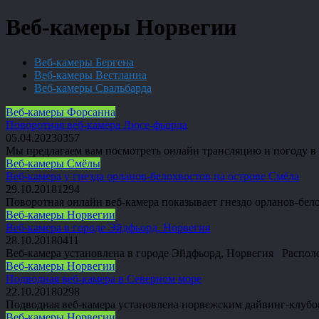
Веб-камеры Норвегии
Веб-камеры Бергена
Веб-камеры Вестланна
Веб-камеры Свальбарда
Веб-камеры Форсанна
Поворотная веб-камера Люсе-фьорда
05.04.2023
0
357
Мы предлагаем вам посмотреть онлайн трансляцию и погоду в Ф
Веб-камеры Смёлы
Веб-камера у гнезда орланов-белохвостов на острове Смёла
29.10.2018
1
294
Поворотная онлайн веб-камера показывает гнездо орланов-бе
Веб-камеры Норвегии
Веб-камера в городе Эйдфьорд, Норвегия
28.10.2018
0
411
Веб-камера установлена в городе Эйдфьорд, Норвегия Распол
Веб-камеры Норвегии
Подводная веб-камера в Северном море
22.10.2018
0
298
Подводная веб-камера установлена норвежским дайвинг-клуб
Веб-камеры Норвегии