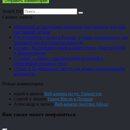
Search for:
Свежие записи
Маврикий за пределами шезлонга: как открыть для себя
настоящий остров
Где отдохнуть у воды в России: лучшие направления для
перезагрузки и отдыха на природе
Отдых у Балтийского моря в апарт-отеле «АмстерДОМ»
в Зеленоградске
Суздаль — город с тысячелетней историей и
атмосферой русского уюта
Отдых в Подмосковье: место, где можно по-настоящему
выдохнуть
Новые комментарии
юрий
к записи
Веб-камера на ул. Танкистов
Сергей
к записи
Город Висла в Польше
Александр
к записи
Веб-камера посёлка Айхал
Вам также может понравиться