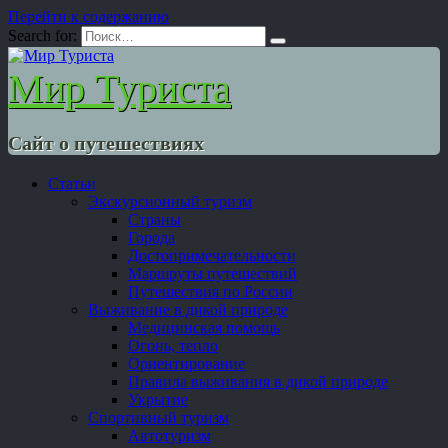
Перейти к содержанию
Search for:
Мир Туриста
Сайт о путешествиях
Статьи
Экскурсионный туризм
Страны
Города
Достопримечательности
Маршруты путешествий
Путешествия по России
Выживание в дикой природе
Медицинская помощь
Огонь, тепло
Ориентирование
Правила выживания в дикой природе
Укрытие
Спортивный туризм
Автотуризм