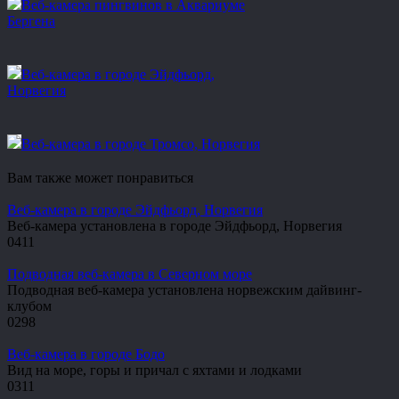
Веб-камера пингвинов в Аквариуме
Бергена
Веб-камера в городе Эйдфьорд,
Норвегия
Веб-камера в городе Тромсо, Норвегия
Вам также может понравиться
Веб-камера в городе Эйдфьорд, Норвегия
Веб-камера установлена в городе Эйдфьорд, Норвегия
0
411
Подводная веб-камера в Северном море
Подводная веб-камера установлена норвежским дайвинг-
клубом
0
298
Веб-камера в городе Бодо
Вид на море, горы и причал с яхтами и лодками
0
311