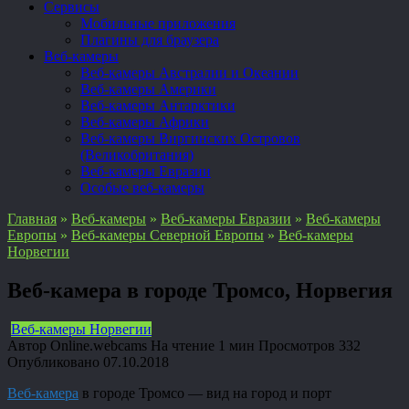
Сервисы
Мобильные приложения
Плагины для браузера
Веб-камеры
Веб-камеры Австралии и Океании
Веб-камеры Америки
Веб-камеры Антарктики
Веб-камеры Африки
Веб-камеры Виргинских Островов
(Великобритания)
Веб-камеры Евразии
Особые веб-камеры
Главная
»
Веб-камеры
»
Веб-камеры Евразии
»
Веб-камеры
Европы
»
Веб-камеры Северной Европы
»
Веб-камеры
Норвегии
Веб-камера в городе Тромсо, Норвегия
Веб-камеры Норвегии
Автор
Online.webcams
На чтение
1 мин
Просмотров
332
Опубликовано
07.10.2018
Веб-камера
в городе Тромсо — вид на город и порт