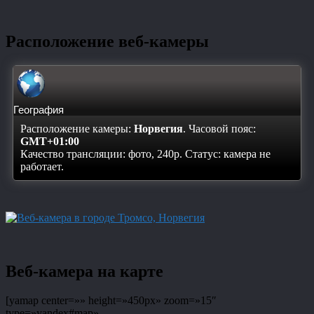
Расположение веб-камеры
География
Расположение камеры:
Норвегия
. Часовой пояс:
GMT+01:00
Качество трансляции: фото, 240p. Статус:
камера не
работает
.
Веб-камера на карте
[yamap center=»» height=»450px» zoom=»15″
type=»yandex#map»