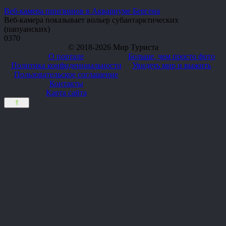
Веб-камера пингвинов в Аквариуме Бергена
Веб-камера показывает вольер субантарктических
(папуанских)
0
370
© 2018-2026 Мир Туриста
О портале
Больше, чем просто фото
Политика конфиденциальности
Увидеть мир и выжить
Пользовательское соглашение
Контакты
Карта сайта