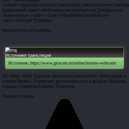
controls=»typeSelector;zoomControl;rulerControl;fullscreenControl;g
[yaplacemark name=»Веб-камера на перекрёстке Декабристов/
Ломоносова» coord=»» icon=»islands#blueStretchyIcon»
color=»#00c2a9″][/yamap]
Координаты веб-камеры:
Источники трансляции
Источник: https://www.geocam.ru/online/tromso-webcam/
На сайте «Мир Туриста» вы можете посмотреть «Веб-камера в
городе Тромсо, Норвегия» расположенную в разделе: Евразия,
Европа, Северная Европа, Норвегия.
Оцените статью