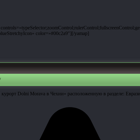
ntrols=»typeSelector;zoomControl;rulerControl;fullscreenControl;g
ueStretchyIcon» color=»#00c2a9″][/yamap]
/
урорт Dolni Morava в Чехии» расположенную в разделе: Евразия