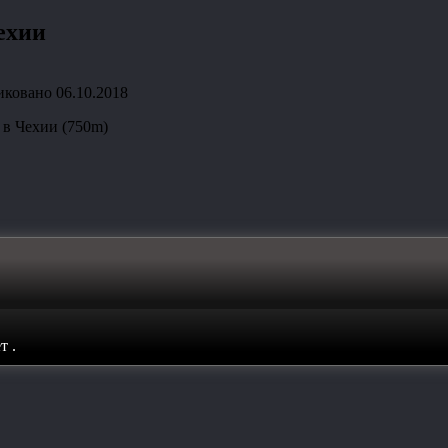
ехии
иковано
06.10.2018
 в Чехии (750m)
ет
.