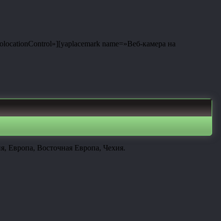
eolocationControl»][yaplacemark name=»Веб-камера на
, Европа, Восточная Европа, Чехия.