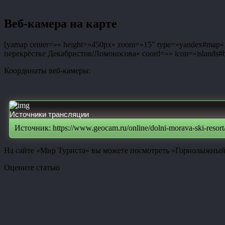
Веб-камера на карте
[yamap center=»» height=»450px» zoom=»15″ type=»yandex#map» co
перекрёстке Декабристов/Ломоносова» coord=»» icon=»islands#bl
Координаты веб-камеры:
Источники трансляции
Источник: https://www.geocam.ru/online/dolni-morava-ski-resort
На сайте «Мир Туриста» вы можете посмотреть «Горнолыжный к
Оцените статью