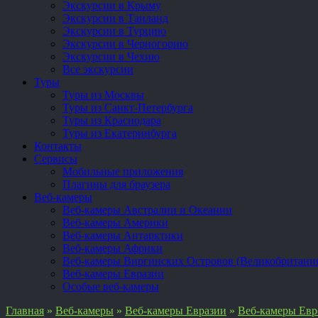
Экскурсии в Крыму
Экскурсии в Таиланд
Экскурсии в Турцию
Экскурсии в Черногорию
Экскурсии в Чехию
Все экскурсии
Туры
Туры из Москвы
Туры из Санкт-Петербурга
Туры из Краснодара
Туры из Екатеринбурга
Контакты
Сервисы
Мобильные приложения
Плагины для браузера
Веб-камеры
Веб-камеры Австралии и Океании
Веб-камеры Америки
Веб-камеры Антарктики
Веб-камеры Африки
Веб-камеры Виргинских Островов (Великобритани
Веб-камеры Евразии
Особые веб-камеры
Главная
»
Веб-камеры
»
Веб-камеры Евразии
»
Веб-камеры Ев