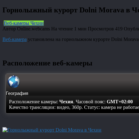
Горнолыжный курорт Dolni Morava в Ч
Веб-камеры Чехии
Автор
Online.webcams
На чтение
1 мин
Просмотров
419
Опубл
Веб-камера
установлена на горнолыжном курорте Dolni Morava
Расположение веб-камеры
География
Расположение камеры:
Чехия
. Часовой пояс:
GMT+02:00
Качество трансляции: видео, 360p. Статус:
камера не работа