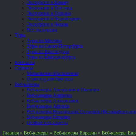
Экскурсии в Крыму
Экскурсии в Таиланд
Экскурсии в Турцию
Экскурсии в Черногорию
Экскурсии в Чехию
Все экскурсии
Туры
Туры из Москвы
Туры из Санкт-Петербурга
Туры из Краснодара
Туры из Екатеринбурга
Контакты
Сервисы
Мобильные приложения
Плагины для браузера
Веб-камеры
Веб-камеры Австралии и Океании
Веб-камеры Америки
Веб-камеры Антарктики
Веб-камеры Африки
Веб-камеры Виргинских Островов (Великобритани
Веб-камеры Евразии
Особые веб-камеры
Главная
»
Веб-камеры
»
Веб-камеры Евразии
»
Веб-камеры Ев