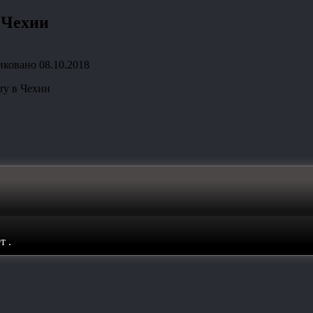
 Чехии
иковано
08.10.2018
ry в Чехии
ет
.