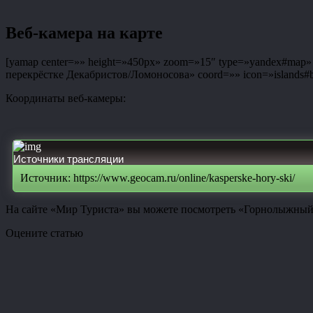
Веб-камера на карте
[yamap center=»» height=»450px» zoom=»15″ type=»yandex#map» co
перекрёстке Декабристов/Ломоносова» coord=»» icon=»islands#bl
Координаты веб-камеры:
Источники трансляции
Источник: https://www.geocam.ru/online/kasperske-hory-ski/
На сайте «Мир Туриста» вы можете посмотреть «Горнолыжный к
Оцените статью