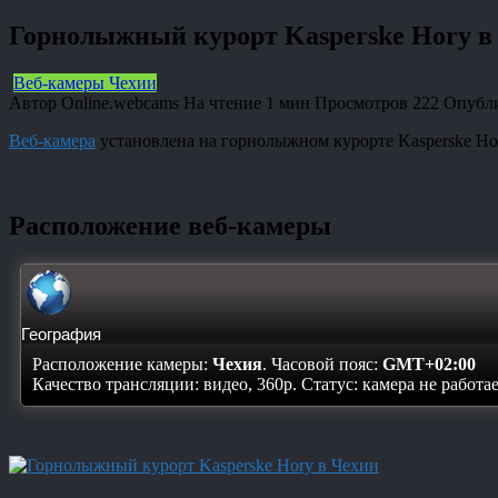
Горнолыжный курорт Kasperske Hory в
Веб-камеры Чехии
Автор
Online.webcams
На чтение
1 мин
Просмотров
222
Опубл
Веб-камера
установлена на горнолыжном курорте Kasperske Ho
Расположение веб-камеры
География
Расположение камеры:
Чехия
. Часовой пояс:
GMT+02:00
Качество трансляции: видео, 360p. Статус:
камера не работа