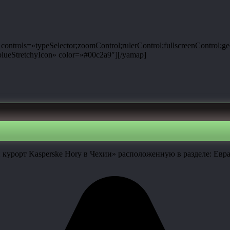
ntrols=»typeSelector;zoomControl;rulerControl;fullscreenControl;g
ueStretchyIcon» color=»#00c2a9″][/yamap]
урорт Kasperske Hory в Чехии» расположенную в разделе: Евраз