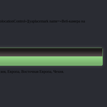
eolocationControl»][yaplacemark name=»Веб-камера на
ия, Европа, Восточная Европа, Чехия.