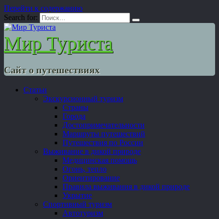
Перейти к содержанию
Search for:
Мир Туриста
Сайт о путешествиях
Статьи
Экскурсионный туризм
Страны
Города
Достопримечательности
Маршруты путешествий
Путешествия по России
Выживание в дикой природе
Медицинская помощь
Огонь, тепло
Ориентирование
Правила выживания в дикой природе
Укрытие
Спортивный туризм
Автотуризм