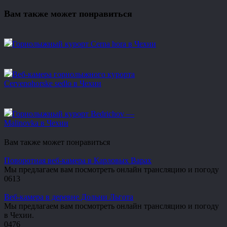
Вам также может понравиться
Горнолыжный курорт Cerna hora в Чехии
Веб-камера горнолыжного курорта
Cervenohorske sedlo в Чехии
Горнолыжный курорт Bedrichov —
Malinovka в Чехии
Вам также может понравиться
Поворотная веб-камера в Карловых Варах
Мы предлагаем вам посмотреть онлайн трансляцию и погоду
0
613
Веб-камера в деревне Дольни Льгота
Мы предлагаем вам посмотреть онлайн трансляцию и погоду
в Чехии.
0
476