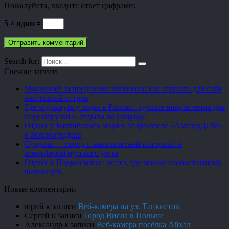
Пожалуйста, введите ответ цифрами:
5 × один =
Search for:
Свежие записи
Маврикий за пределами шезлонга: как открыть для себя
настоящий остров
Где отдохнуть у воды в России: лучшие направления для
перезагрузки и отдыха на природе
Отдых у Балтийского моря в апарт-отеле «АмстерДОМ»
в Зеленоградске
Суздаль — город с тысячелетней историей и
атмосферой русского уюта
Отдых в Подмосковье: место, где можно по-настоящему
выдохнуть
Новые комментарии
юрий
к записи
Веб-камера на ул. Танкистов
Сергей
к записи
Город Висла в Польше
Александр
к записи
Веб-камера посёлка Айхал