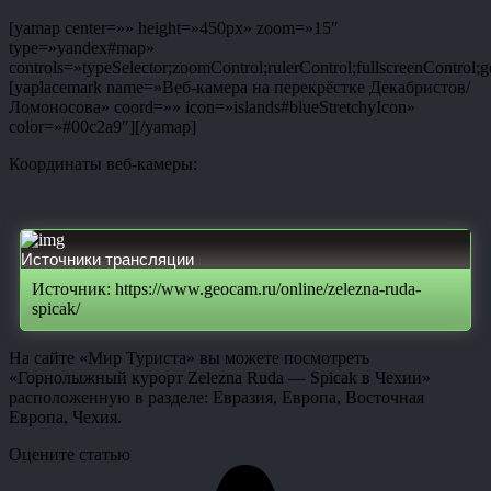
[yamap center=»» height=»450px» zoom=»15″
type=»yandex#map»
controls=»typeSelector;zoomControl;rulerControl;fullscreenControl;g
[yaplacemark name=»Веб-камера на перекрёстке Декабристов/
Ломоносова» coord=»» icon=»islands#blueStretchyIcon»
color=»#00c2a9″][/yamap]
Координаты веб-камеры:
Источники трансляции
Источник: https://www.geocam.ru/online/zelezna-ruda-
spicak/
На сайте «Мир Туриста» вы можете посмотреть
«Горнолыжный курорт Zelezna Ruda — Spicak в Чехии»
расположенную в разделе: Евразия, Европа, Восточная
Европа, Чехия.
Оцените статью