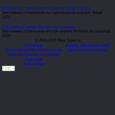
Веб-камера горнолыжного курорта Trojak в Чехии
Веб-камера установлена на горнолыжном курорте Trojak
2
472
Веб-камера Церкви Успения богородицы
Веб-камера установлена внутри церкви Успения богородицы
0
326
© 2018-2026 Мир Туриста
О портале
Больше, чем просто фото
Политика конфиденциальности
Увидеть мир и выжить
Пользовательское соглашение
Контакты
Карта сайта