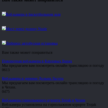
Вам также может понравиться
Веб-камера в баскетбольном зале
Мост через долину Nusle
Либерец: автобусная остановка
Вам также может понравиться
Поворотная веб-камера в Карловых Варах
Мы предлагаем вам посмотреть онлайн трансляцию и погоду
0
613
Веб-камера в деревне Дольни Льгота
Мы предлагаем вам посмотреть онлайн трансляцию и погоду
в Чехии.
0
475
Веб-камера горнолыжного курорта Trojak в Чехии
Веб-камера установлена на горнолыжном курорте Trojak