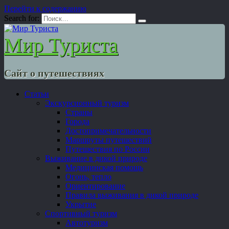
Перейти к содержанию
Search for:
Мир Туриста
Сайт о путешествиях
Статьи
Экскурсионный туризм
Страны
Города
Достопримечательности
Маршруты путешествий
Путешествия по России
Выживание в дикой природе
Медицинская помощь
Огонь, тепло
Ориентирование
Правила выживания в дикой природе
Укрытие
Спортивный туризм
Автотуризм