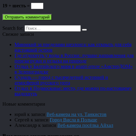
19 + шесть =
Search for:
Свежие записи
Маврикий за пределами шезлонга: как открыть для себя
настоящий остров
Где отдохнуть у воды в России: лучшие направления для
перезагрузки и отдыха на природе
Отдых у Балтийского моря в апарт-отеле «АмстерДОМ»
в Зеленоградске
Суздаль — город с тысячелетней историей и
атмосферой русского уюта
Отдых в Подмосковье: место, где можно по-настоящему
выдохнуть
Новые комментарии
юрий
к записи
Веб-камера на ул. Танкистов
Сергей
к записи
Город Висла в Польше
Александр
к записи
Веб-камера посёлка Айхал