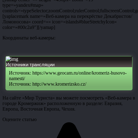
type=»yandex#map»
controls=»typeSelector;zoomControl;rulerControl;fullscreenControl;g
[yaplacemark name=»Веб-камера на перекрёстке Декабристов/
Ломоносова» coord=»» icon=»islands#blueStretchyIcon»
color=»#00c2a9″][/yamap]
Координаты веб-камеры:
Источники трансляции
Источник: https://www.geocam.ru/online/kromeriz-husovo-
namesti/
Источник: http://www.kromerizsko.cz/
На сайте «Мир Туриста» вы можете посмотреть «Веб-камера в
городе Кромержиж» расположенную в разделе: Евразия,
Европа, Восточная Европа, Чехия.
Оцените статью