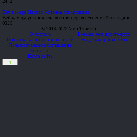
2
472
Веб-камера Церкви Успения богородицы
Веб-камера установлена внутри церкви Успения богородицы
0
326
© 2018-2026 Мир Туриста
О портале
Больше, чем просто фото
Политика конфиденциальности
Увидеть мир и выжить
Пользовательское соглашение
Контакты
Карта сайта