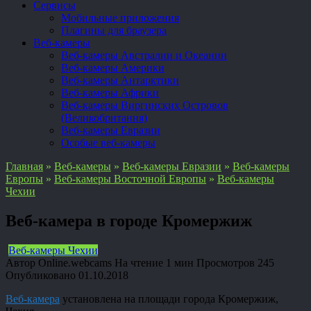
Сервисы
Мобильные приложения
Плагины для браузера
Веб-камеры
Веб-камеры Австралии и Океании
Веб-камеры Америки
Веб-камеры Антарктики
Веб-камеры Африки
Веб-камеры Виргинских Островов
(Великобритания)
Веб-камеры Евразии
Особые веб-камеры
Главная
»
Веб-камеры
»
Веб-камеры Евразии
»
Веб-камеры
Европы
»
Веб-камеры Восточной Европы
»
Веб-камеры
Чехии
Веб-камера в городе Кромержиж
Веб-камеры Чехии
Автор
Online.webcams
На чтение
1 мин
Просмотров
245
Опубликовано
01.10.2018
Веб-камера
установлена на площади города Кромержиж,