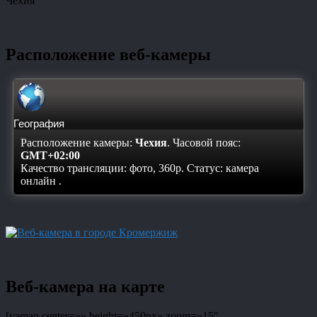
Чехия
Расположение веб-камеры
География
Расположение камеры:
Чехия
. Часовой пояс:
GMT+02:00
Качество трансляции: фото, 360p. Статус:
камера
онлайн
.
Веб-камера на карте
[yamap center=»» height=»450px» zoom=»15″