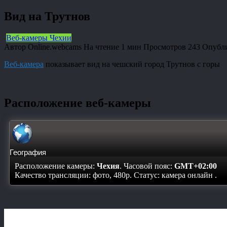
Вид на Трутнов
Веб-камеры Чехии
Автор
Online.webcams
На чтение
1 мин
Просмотров
243
Опубл
Веб-камера
показывает вид на чешский город Трутнов с горы
Расположение веб-камеры
География
Расположение камеры:
Чехия
. Часовой пояс:
GMT+02:00
Качество трансляции: фото, 480p. Статус:
камера онлайн
.