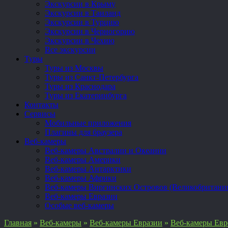
Экскурсии в Крыму
Экскурсии в Таиланд
Экскурсии в Турцию
Экскурсии в Черногорию
Экскурсии в Чехию
Все экскурсии
Туры
Туры из Москвы
Туры из Санкт-Петербурга
Туры из Краснодара
Туры из Екатеринбурга
Контакты
Сервисы
Мобильные приложения
Плагины для браузера
Веб-камеры
Веб-камеры Австралии и Океании
Веб-камеры Америки
Веб-камеры Антарктики
Веб-камеры Африки
Веб-камеры Виргинских Островов (Великобритани
Веб-камеры Евразии
Особые веб-камеры
Главная
»
Веб-камеры
»
Веб-камеры Евразии
»
Веб-камеры Ев