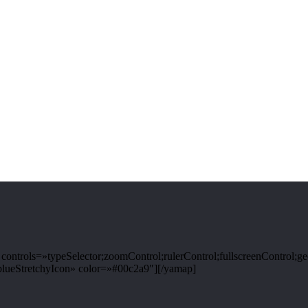
ntrols=»typeSelector;zoomControl;rulerControl;fullscreenControl;g
ueStretchyIcon» color=»#00c2a9″][/yamap]