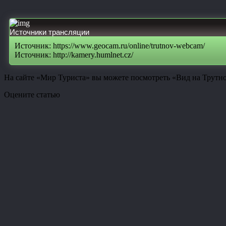
Источники трансляции
Источник: https://www.geocam.ru/online/trutnov-webcam/
Источник: http://kamery.humlnet.cz/
На сайте «Мир Туриста» вы можете посмотреть «Вид на Трутно
Оцените статью