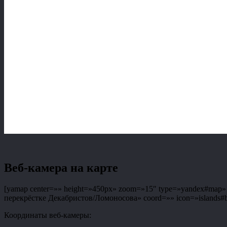
Веб-камера на карте
[yamap center=»» height=»450px» zoom=»15″ type=»yandex#map» co
перекрёстке Декабристов/Ломоносова» coord=»» icon=»islands#bl
Координаты веб-камеры: