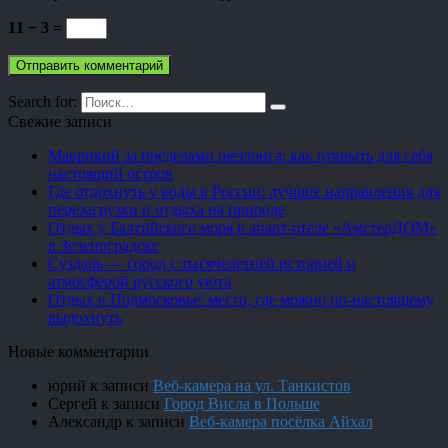
11 − 3 =
Search for:
Свежие записи
Маврикий за пределами шезлонга: как открыть для себя
настоящий остров
Где отдохнуть у воды в России: лучшие направления для
перезагрузки и отдыха на природе
Отдых у Балтийского моря в апарт-отеле «АмстерДОМ»
в Зеленоградске
Суздаль — город с тысячелетней историей и
атмосферой русского уюта
Отдых в Подмосковье: место, где можно по-настоящему
выдохнуть
Новые комментарии
юрий
к записи
Веб-камера на ул. Танкистов
Сергей
к записи
Город Висла в Польше
Александр
к записи
Веб-камера посёлка Айхал