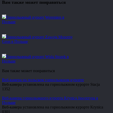
Вам также может понравиться
Горнолыжный курорт Weremien в
Польше
Горнолыжный курорт Zawoja Mosorny
Gron в Польше
Горнолыжный курорт Wisla Stozek в
Польше
Вам также может понравиться
Веб-камера на польском горнолыжном курорте
Веб-камера установлена на горнолыжном курорте Stacja
1
352
Веб-камера горнолыжного курорта Krynica Jaworzyna в
Польше
Веб-камера установлена на горнолыжном курорте Krynica
0
301