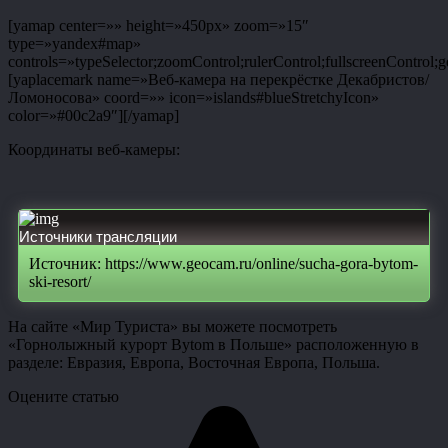
[yamap center=»» height=»450px» zoom=»15″
type=»yandex#map»
controls=»typeSelector;zoomControl;rulerControl;fullscreenControl;g
[yaplacemark name=»Веб-камера на перекрёстке Декабристов/
Ломоносова» coord=»» icon=»islands#blueStretchyIcon»
color=»#00c2a9″][/yamap]
Координаты веб-камеры:
Источники трансляции
Источник: https://www.geocam.ru/online/sucha-gora-bytom-
ski-resort/
На сайте «Мир Туриста» вы можете посмотреть
«Горнолыжный курорт Bytom в Польше» расположенную в
разделе: Евразия, Европа, Восточная Европа, Польша.
Оцените статью