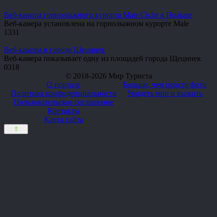
Веб-камера горнолыжного курорта Male Ciche в Польше
Веб-камера установлена на горнолыжном курорте Male
1
331
Веб-камера в городе Щецинек
Веб-камера показывает одну из площадей города Щецинек
0
318
© 2018-2026 Мир Туриста
О портале
Больше, чем просто фото
Политика конфиденциальности
Увидеть мир и выжить
Пользовательское соглашение
Контакты
Карта сайта