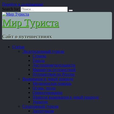
Перейти к содержанию
Search for:
Мир Туриста
Сайт о путешествиях
Статьи
Экскурсионный туризм
Страны
Города
Достопримечательности
Маршруты путешествий
Путешествия по России
Выживание в дикой природе
Медицинская помощь
Огонь, тепло
Ориентирование
Правила выживания в дикой природе
Укрытие
Спортивный туризм
Автотуризм