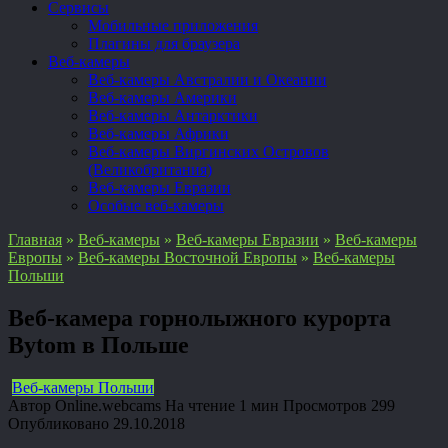
Сервисы
Мобильные приложения
Плагины для браузера
Веб-камеры
Веб-камеры Австралии и Океании
Веб-камеры Америки
Веб-камеры Антарктики
Веб-камеры Африки
Веб-камеры Виргинских Островов
(Великобритания)
Веб-камеры Евразии
Особые веб-камеры
Главная
»
Веб-камеры
»
Веб-камеры Евразии
»
Веб-камеры
Европы
»
Веб-камеры Восточной Европы
»
Веб-камеры
Польши
Веб-камера горнолыжного курорта
Bytom в Польше
Веб-камеры Польши
Автор
Online.webcams
На чтение
1 мин
Просмотров
299
Опубликовано
29.10.2018