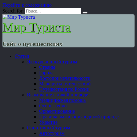
Перейти к содержанию
Search for:
Мир Туриста
Сайт о путешествиях
Статьи
Экскурсионный туризм
Страны
Города
Достопримечательности
Маршруты путешествий
Путешествия по России
Выживание в дикой природе
Медицинская помощь
Огонь, тепло
Ориентирование
Правила выживания в дикой природе
Укрытие
Спортивный туризм
Автотуризм