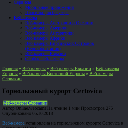
Сервисы
Мобильные приложения
Плагины для браузера
Веб-камеры
Веб-камеры Австралии и Океании
Веб-камеры Америки
Веб-камеры Антарктики
Веб-камеры Африки
Веб-камеры Виргинских Островов
(Великобритания)
Веб-камеры Евразии
Особые веб-камеры
Главная
»
Веб-камеры
»
Веб-камеры Евразии
»
Веб-камеры
Европы
»
Веб-камеры Восточной Европы
»
Веб-камеры
Словакии
Горнолыжный курорт Certovica
Веб-камеры Словакии
Автор
Online.webcams
На чтение
1 мин
Просмотров
275
Опубликовано
05.10.2018
Веб-камера
установлена на горнолыжном курорте Certovica в