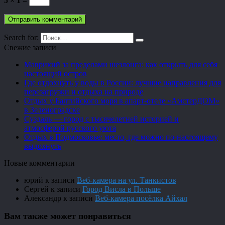
5 × 1 =
Search for:
Свежие записи
Маврикий за пределами шезлонга: как открыть для себя
настоящий остров
Где отдохнуть у воды в России: лучшие направления для
перезагрузки и отдыха на природе
Отдых у Балтийского моря в апарт-отеле «АмстерДОМ»
в Зеленоградске
Суздаль — город с тысячелетней историей и
атмосферой русского уюта
Отдых в Подмосковье: место, где можно по-настоящему
выдохнуть
Новые комментарии
юрий
к записи
Веб-камера на ул. Танкистов
Сергей
к записи
Город Висла в Польше
Александр
к записи
Веб-камера посёлка Айхал
Вам также может понравиться