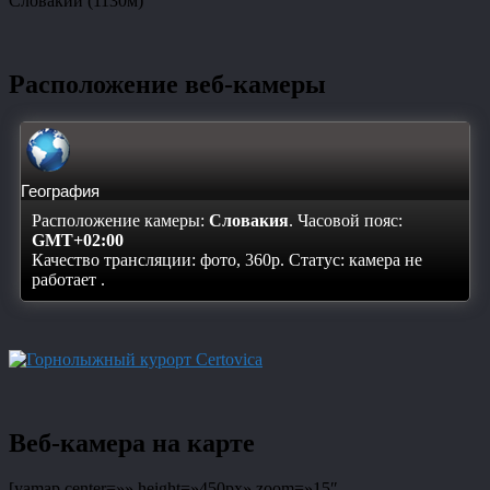
Словакии (1130м)
Расположение веб-камеры
География
Расположение камеры:
Словакия
. Часовой пояс:
GMT+02:00
Качество трансляции: фото, 360p. Статус:
камера не
работает
.
Веб-камера на карте
[yamap center=»» height=»450px» zoom=»15″