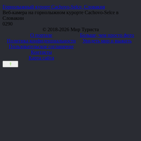
Горнолыжный курорт Сachovo-Selce, Словакия
Веб-камера на горнолыжном курорте Сachovo-Selce в
Словакии
0
290
© 2018-2026 Мир Туриста
О портале
Больше, чем просто фото
Политика конфиденциальности
Увидеть мир и выжить
Пользовательское соглашение
Контакты
Карта сайта