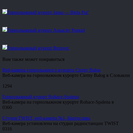
Горнолыжный курорт Jasna — Biela Put’
Горнолыжный курорт Aquacity Poprad
Горнолыжный курорт Bezovec
Вам также может понравиться
Веб-камера горнолыжного курорта Cierny Balog
Веб-камера на горнолыжном курорте Cierny Balog в Словакии
1
294
Горнолыжный курорт Rohace-Spalena
Веб-камера на горнолыжном курорте Rohace-Spalena в
0
360
Студия TWIST, веб-камера №1, Братислава
Веб-камера установлена на студии радиостанции TWIST
0
316