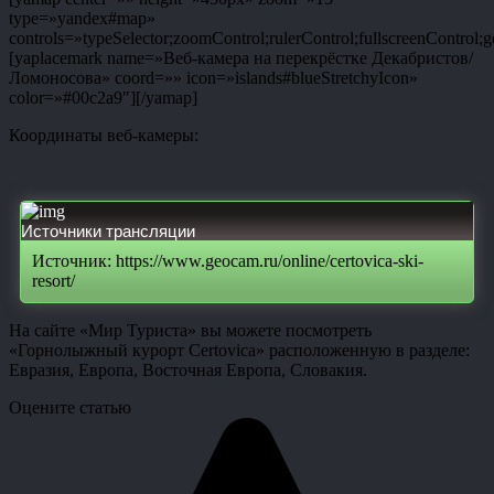
type=»yandex#map»
controls=»typeSelector;zoomControl;rulerControl;fullscreenControl;g
[yaplacemark name=»Веб-камера на перекрёстке Декабристов/
Ломоносова» coord=»» icon=»islands#blueStretchyIcon»
color=»#00c2a9″][/yamap]
Координаты веб-камеры:
Источники трансляции
Источник: https://www.geocam.ru/online/certovica-ski-
resort/
На сайте «Мир Туриста» вы можете посмотреть
«Горнолыжный курорт Certovica» расположенную в разделе:
Евразия, Европа, Восточная Европа, Словакия.
Оцените статью