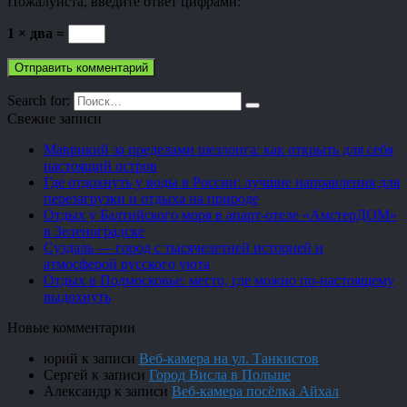
Пожалуйста, введите ответ цифрами:
1 × два =
Search for:
Свежие записи
Маврикий за пределами шезлонга: как открыть для себя
настоящий остров
Где отдохнуть у воды в России: лучшие направления для
перезагрузки и отдыха на природе
Отдых у Балтийского моря в апарт-отеле «АмстерДОМ»
в Зеленоградске
Суздаль — город с тысячелетней историей и
атмосферой русского уюта
Отдых в Подмосковье: место, где можно по-настоящему
выдохнуть
Новые комментарии
юрий
к записи
Веб-камера на ул. Танкистов
Сергей
к записи
Город Висла в Польше
Александр
к записи
Веб-камера посёлка Айхал