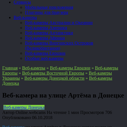
Сервисы
Мобильные приложения
Плагины для браузера
Веб-камеры
Веб-камеры Австралии и Океании
Веб-камеры Америки
Веб-камеры Антарктики
Веб-камеры Африки
Веб-камеры Виргинских Островов
(Великобритания)
Веб-камеры Евразии
Особые веб-камеры
Главная
»
Веб-камеры
»
Веб-камеры Евразии
»
Веб-камеры
Европы
»
Веб-камеры Восточной Европы
»
Веб-камеры
Украины
»
Веб-камеры Донецкой области
»
Веб-камеры
Донецка
Веб-камера на улице Артёма в Донецке
Веб-камеры Донецка
Автор
Online.webcams
На чтение
1 мин
Просмотров
706
Опубликовано
06.10.2018