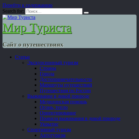
Перейти к содержанию
Search for:
Мир Туриста
Сайт о путешествиях
Статьи
Экскурсионный туризм
Страны
Города
Достопримечательности
Маршруты путешествий
Путешествия по России
Выживание в дикой природе
Медицинская помощь
Огонь, тепло
Ориентирование
Правила выживания в дикой природе
Укрытие
Спортивный туризм
Автотуризм