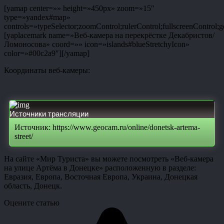
[yamap center=»» height=»450px» zoom=»15″
type=»yandex#map»
controls=»typeSelector;zoomControl;rulerControl;fullscreenControl;g
[yaplacemark name=»Веб-камера на перекрёстке Декабристов/
Ломоносова» coord=»» icon=»islands#blueStretchyIcon»
color=»#00c2a9″][/yamap]
Координаты веб-камеры:
Источники трансляции
Источник: https://www.geocam.ru/online/donetsk-artema-
street/
На сайте «Мир Туриста» вы можете посмотреть «Веб-камера
на улице Артёма в Донецке» расположенную в разделе:
Евразия, Европа, Восточная Европа, Украина, Донецкая
область, Донецк.
Оцените статью