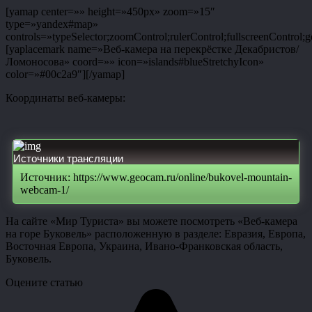
[yamap center=»» height=»450px» zoom=»15″
type=»yandex#map»
controls=»typeSelector;zoomControl;rulerControl;fullscreenControl;g
[yaplacemark name=»Веб-камера на перекрёстке Декабристов/
Ломоносова» coord=»» icon=»islands#blueStretchyIcon»
color=»#00c2a9″][/yamap]
Координаты веб-камеры:
Источники трансляции
Источник: https://www.geocam.ru/online/bukovel-mountain-
webcam-1/
На сайте «Мир Туриста» вы можете посмотреть «Веб-камера
на горе Буковель» расположенную в разделе: Евразия, Европа,
Восточная Европа, Украина, Ивано-Франковская область,
Буковель.
Оцените статью