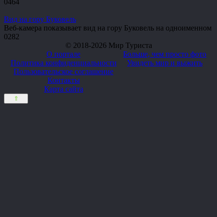
0
464
Вид на гору Буковель
Веб-камера показывает вид на гору Буковель на одноименном
0
282
© 2018-2026 Мир Туриста
О портале
Больше, чем просто фото
Политика конфиденциальности
Увидеть мир и выжить
Пользовательское соглашение
Контакты
Карта сайта