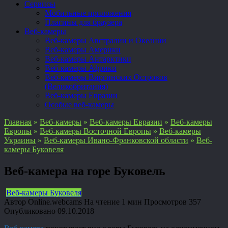
Сервисы
Мобильные приложения
Плагины для браузера
Веб-камеры
Веб-камеры Австралии и Океании
Веб-камеры Америки
Веб-камеры Антарктики
Веб-камеры Африки
Веб-камеры Виргинских Островов
(Великобритания)
Веб-камеры Евразии
Особые веб-камеры
Главная
»
Веб-камеры
»
Веб-камеры Евразии
»
Веб-камеры
Европы
»
Веб-камеры Восточной Европы
»
Веб-камеры
Украины
»
Веб-камеры Ивано-Франковской области
»
Веб-
камеры Буковеля
Веб-камера на горе Буковель
Веб-камеры Буковеля
Автор
Online.webcams
На чтение
1 мин
Просмотров
357
Опубликовано
09.10.2018