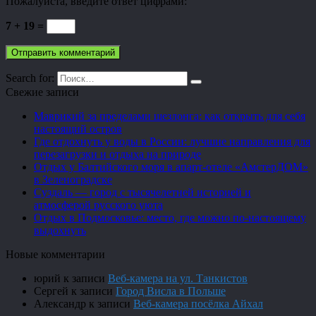
Пожалуйста, введите ответ цифрами:
7 + 19 =
Search for:
Свежие записи
Маврикий за пределами шезлонга: как открыть для себя
настоящий остров
Где отдохнуть у воды в России: лучшие направления для
перезагрузки и отдыха на природе
Отдых у Балтийского моря в апарт-отеле «АмстерДОМ»
в Зеленоградске
Суздаль — город с тысячелетней историей и
атмосферой русского уюта
Отдых в Подмосковье: место, где можно по-настоящему
выдохнуть
Новые комментарии
юрий
к записи
Веб-камера на ул. Танкистов
Сергей
к записи
Город Висла в Польше
Александр
к записи
Веб-камера посёлка Айхал