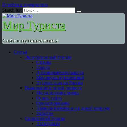
Перейти к содержанию
Search for:
Мир Туриста
Сайт о путешествиях
Статьи
Экскурсионный туризм
Страны
Города
Достопримечательности
Маршруты путешествий
Путешествия по России
Выживание в дикой природе
Медицинская помощь
Огонь, тепло
Ориентирование
Правила выживания в дикой природе
Укрытие
Спортивный туризм
Автотуризм