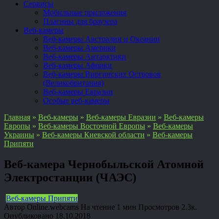
Сервисы
Мобильные приложения
Плагины для браузера
Веб-камеры
Веб-камеры Австралии и Океании
Веб-камеры Америки
Веб-камеры Антарктики
Веб-камеры Африки
Веб-камеры Виргинских Островов
(Великобритания)
Веб-камеры Евразии
Особые веб-камеры
Главная
»
Веб-камеры
»
Веб-камеры Евразии
»
Веб-камеры
Европы
»
Веб-камеры Восточной Европы
»
Веб-камеры
Украины
»
Веб-камеры Киевской области
»
Веб-камеры
Припяти
Веб-камера Чернобыльской Атомной
Электростанции (ЧАЭС)
Веб-камеры Припяти
Автор
Online.webcams
На чтение
1 мин
Просмотров
2.3к.
Опубликовано
18.10.2018