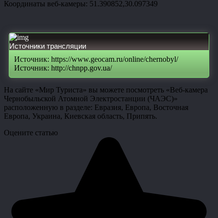
Координаты веб-камеры: 51.390852,30.097349
Источники трансляции
Источник: https://www.geocam.ru/online/chernobyl/
Источник: http://chnpp.gov.ua/
На сайте «Мир Туриста» вы можете посмотреть «Веб-камера
Чернобыльской Атомной Электростанции (ЧАЭС)»
расположенную в разделе: Евразия, Европа, Восточная
Европа, Украина, Киевская область, Припять.
Оцените статью