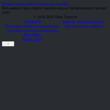
Мелководный причал морпорта онлайн
Веб-камера транслирует онлайн-вид на Мелководный причал
0
343
© 2018-2026 Мир Туриста
О портале
Больше, чем просто фото
Политика конфиденциальности
Увидеть мир и выжить
Пользовательское соглашение
Контакты
Карта сайта