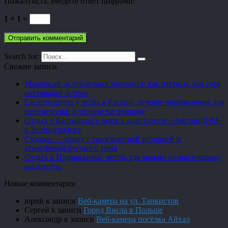
Пожалуйста, введите ответ цифрами:
1 × 1 =
Search for:
Свежие записи
Маврикий за пределами шезлонга: как открыть для себя
настоящий остров
Где отдохнуть у воды в России: лучшие направления для
перезагрузки и отдыха на природе
Отдых у Балтийского моря в апарт-отеле «АмстерДОМ»
в Зеленоградске
Суздаль — город с тысячелетней историей и
атмосферой русского уюта
Отдых в Подмосковье: место, где можно по-настоящему
выдохнуть
Новые комментарии
юрий
к записи
Веб-камера на ул. Танкистов
Сергей
к записи
Город Висла в Польше
Александр
к записи
Веб-камера посёлка Айхал