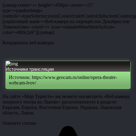
[yamap center=»» height=»450px» zoom=»15″
type=»yandex#map»
controls=»typeSelector;zoomControl;rulerControl;fullscreenControl;g
[yaplacemark name=»Веб-камера на перекрёстке Декабристов/
Ломоносова» coord=»» icon=»islands#blueStretchyIcon»
color=»#00c2a9″][/yamap]
Координаты веб-камеры:
Источники трансляции
Источник: https://www.geocam.ru/online/opera-theatre-
webcam-lvov/
На сайте «Мир Туриста» вы можете посмотреть «Веб-камера
оперного театра во Львове» расположенную в разделе:
Евразия, Европа, Восточная Европа, Украина, Львовская
область, Львов.
Оцените статью