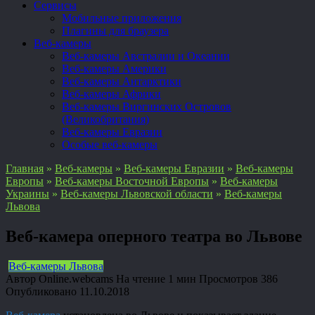
Сервисы
Мобильные приложения
Плагины для браузера
Веб-камеры
Веб-камеры Австралии и Океании
Веб-камеры Америки
Веб-камеры Антарктики
Веб-камеры Африки
Веб-камеры Виргинских Островов
(Великобритания)
Веб-камеры Евразии
Особые веб-камеры
Главная
»
Веб-камеры
»
Веб-камеры Евразии
»
Веб-камеры
Европы
»
Веб-камеры Восточной Европы
»
Веб-камеры
Украины
»
Веб-камеры Львовской области
»
Веб-камеры
Львова
Веб-камера оперного театра во Львове
Веб-камеры Львова
Автор
Online.webcams
На чтение
1 мин
Просмотров
386
Опубликовано
11.10.2018