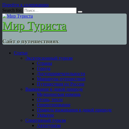
Перейти к содержанию
Search for:
Мир Туриста
Сайт о путешествиях
Статьи
Экскурсионный туризм
Страны
Города
Достопримечательности
Маршруты путешествий
Путешествия по России
Выживание в дикой природе
Медицинская помощь
Огонь, тепло
Ориентирование
Правила выживания в дикой природе
Укрытие
Спортивный туризм
Автотуризм