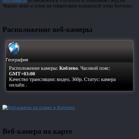
Веб-камера
установлена в VIP-отеле и показывает вид на
Черное море и пляж на территории курортной зоны Коблево
Расположение веб-камеры
География
Расположение камеры:
Коблево
. Часовой пояс:
GMT+03:00
Качество трансляции: видео, 360p. Статус:
камера
онлайн
.
Веб-камера на карте