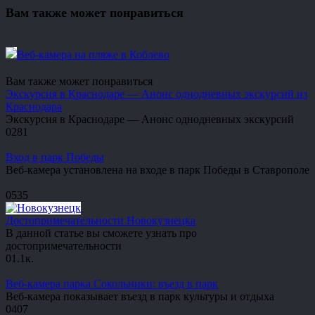
Вам также может понравиться
Веб-камера на пляже в Коблево
Вам также может понравиться
Экскурсия в Краснодаре — Анонс однодневных экскурсий из
Краснодара
Экскурсия в Краснодаре — Анонс однодневных экскурсий
0
281
Вход в парк Победы
Веб-камера установлена на входе в парк Победы в Ставрополе
0
535
Достопримечательности Новокузнецка
В данной статье вы сможете узнать про
достопримечательности
0
1.1к.
Веб-камера парка Сокольники: въезд в парк
Веб-камера показывает въезд в парк культуры и отдыха
0
407