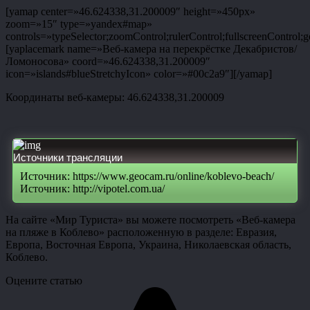
[yamap center=»46.624338,31.200009″ height=»450px»
zoom=»15″ type=»yandex#map»
controls=»typeSelector;zoomControl;rulerControl;fullscreenControl;g
[yaplacemark name=»Веб-камера на перекрёстке Декабристов/
Ломоносова» coord=»46.624338,31.200009″
icon=»islands#blueStretchyIcon» color=»#00c2a9″][/yamap]
Координаты веб-камеры: 46.624338,31.200009
Источники трансляции
Источник: https://www.geocam.ru/online/koblevo-beach/
Источник: http://vipotel.com.ua/
На сайте «Мир Туриста» вы можете посмотреть «Веб-камера
на пляже в Коблево» расположенную в разделе: Евразия,
Европа, Восточная Европа, Украина, Николаевская область,
Коблево.
Оцените статью