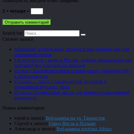
Пожалуйста, введите ответ цифрами:
2 × четыре =
Search for:
Свежие записи
Маврикий за пределами шезлонга: как открыть для себя
настоящий остров
Где отдохнуть у воды в России: лучшие направления для
перезагрузки и отдыха на природе
Отдых у Балтийского моря в апарт-отеле «АмстерДОМ»
в Зеленоградске
Суздаль — город с тысячелетней историей и
атмосферой русского уюта
Отдых в Подмосковье: место, где можно по-настоящему
выдохнуть
Новые комментарии
юрий
к записи
Веб-камера на ул. Танкистов
Сергей
к записи
Город Висла в Польше
Александр
к записи
Веб-камера посёлка Айхал