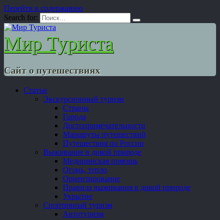
Перейти к содержанию
Search for:
Мир Туриста
Сайт о путешествиях
Статьи
Экскурсионный туризм
Страны
Города
Достопримечательности
Маршруты путешествий
Путешествия по России
Выживание в дикой природе
Медицинская помощь
Огонь, тепло
Ориентирование
Правила выживания в дикой природе
Укрытие
Спортивный туризм
Автотуризм