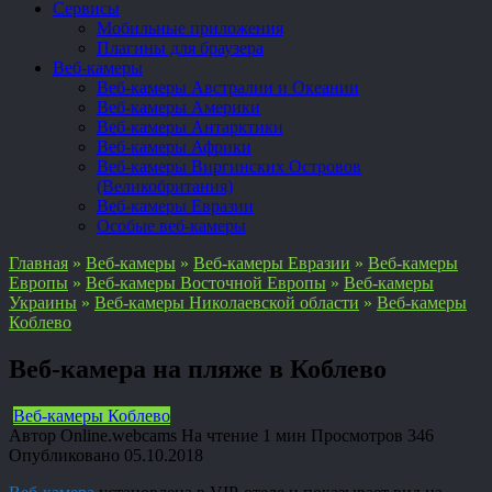
Сервисы
Мобильные приложения
Плагины для браузера
Веб-камеры
Веб-камеры Австралии и Океании
Веб-камеры Америки
Веб-камеры Антарктики
Веб-камеры Африки
Веб-камеры Виргинских Островов
(Великобритания)
Веб-камеры Евразии
Особые веб-камеры
Главная
»
Веб-камеры
»
Веб-камеры Евразии
»
Веб-камеры
Европы
»
Веб-камеры Восточной Европы
»
Веб-камеры
Украины
»
Веб-камеры Николаевской области
»
Веб-камеры
Коблево
Веб-камера на пляже в Коблево
Веб-камеры Коблево
Автор
Online.webcams
На чтение
1 мин
Просмотров
346
Опубликовано
05.10.2018