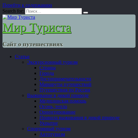
Перейти к содержанию
Search for:
Мир Туриста
Сайт о путешествиях
Статьи
Экскурсионный туризм
Страны
Города
Достопримечательности
Маршруты путешествий
Путешествия по России
Выживание в дикой природе
Медицинская помощь
Огонь, тепло
Ориентирование
Правила выживания в дикой природе
Укрытие
Спортивный туризм
Автотуризм