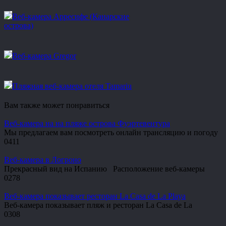
Веб-камера Арресифе (Канарские
острова)
Веб-камера Gregor
Пляжная веб-камера отеля Tamariu
Вам также может понравиться
Веб-камера на на пляже острова Фуэртевентура
Мы предлагаем вам посмотреть онлайн трансляцию и погоду
0
411
Веб-камера в Логроно
Прекрасный вид на Испанию Расположение веб-камеры
0
278
Веб-камера показывает ресторан La Casa de La Playa
Веб-камера показывает пляж и ресторан La Casa de La
0
308