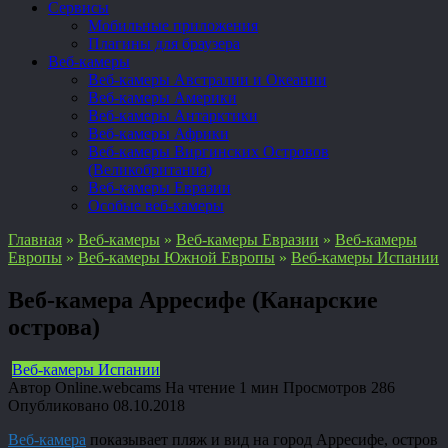
Сервисы
Мобильные приложения
Плагины для браузера
Веб-камеры
Веб-камеры Австралии и Океании
Веб-камеры Америки
Веб-камеры Антарктики
Веб-камеры Африки
Веб-камеры Виргинских Островов
(Великобритания)
Веб-камеры Евразии
Особые веб-камеры
Главная
»
Веб-камеры
»
Веб-камеры Евразии
»
Веб-камеры
Европы
»
Веб-камеры Южной Европы
»
Веб-камеры Испании
Веб-камера Арресифе (Канарские
острова)
Веб-камеры Испании
Автор
Online.webcams
На чтение
1 мин
Просмотров
286
Опубликовано
08.10.2018
Веб-камера
показывает пляж и вид на город Арресифе, остров