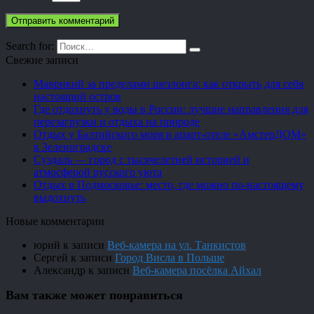
Search for:
Свежие записи
Маврикий за пределами шезлонга: как открыть для себя
настоящий остров
Где отдохнуть у воды в России: лучшие направления для
перезагрузки и отдыха на природе
Отдых у Балтийского моря в апарт-отеле «АмстерДОМ»
в Зеленоградске
Суздаль — город с тысячелетней историей и
атмосферой русского уюта
Отдых в Подмосковье: место, где можно по-настоящему
выдохнуть
Новые комментарии
юрий
к записи
Веб-камера на ул. Танкистов
Сергей
к записи
Город Висла в Польше
Александр
к записи
Веб-камера посёлка Айхал
Вам также может понравиться