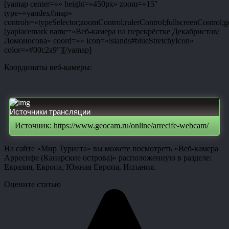
[yamap center=»» height=»450px» zoom=»15″
type=»yandex#map»
controls=»typeSelector;zoomControl;rulerControl;fullscreenControl;g
[yaplacemark name=»Веб-камера на перекрёстке Декабристов/
Ломоносова» coord=»» icon=»islands#blueStretchyIcon»
color=»#00c2a9″][/yamap]
Координаты веб-камеры:
Источники трансляции
Источник: https://www.geocam.ru/online/arrecife-webcam/
На сайте «Мир Туриста» вы можете посмотреть «Веб-камера
Арресифе (Канарские острова)» расположенную в разделе:
Евразия, Европа, Южная Европа, Испания.
Оцените статью