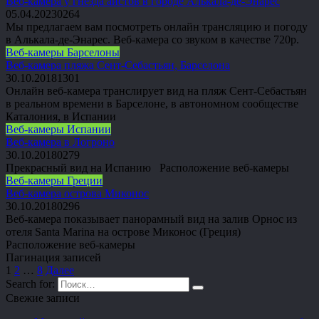
Веб-камера у гнезда аистов в городе Алькала-де-Энарес
05.04.2023
0
264
Мы предлагаем вам посмотреть онлайн трансляцию и погоду
в Алькала-де-Энарес. Веб-камера со звуком в качестве 720p.
Веб-камеры Барселоны
Веб-камера пляжа Сент-Себастьян, Барселона
30.10.2018
1
301
Онлайн веб-камера транслирует вид на пляж Сент-Себастьян
в реальном времени в Барселоне, в автономном сообществе
Каталония, в Испании
Веб-камеры Испании
Веб-камера в Логроно
30.10.2018
0
279
Прекрасный вид на Испанию Расположение веб-камеры
Веб-камеры Греции
Веб-камера острова Миконос
30.10.2018
0
296
Веб-камера показывает панорамный вид на залив Орнос из
отеля Santa Marina на острове Миконос (Греция)
Расположение веб-камеры
Пагинация записей
1
2
…
8
Далее
Search for:
Свежие записи