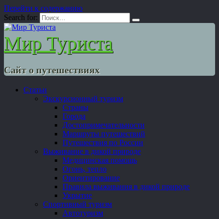
Перейти к содержанию
Search for:
Мир Туриста
Сайт о путешествиях
Статьи
Экскурсионный туризм
Страны
Города
Достопримечательности
Маршруты путешествий
Путешествия по России
Выживание в дикой природе
Медицинская помощь
Огонь, тепло
Ориентирование
Правила выживания в дикой природе
Укрытие
Спортивный туризм
Автотуризм