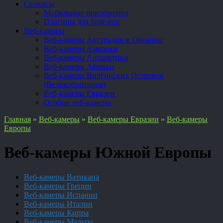
Сервисы
Мобильные приложения
Плагины для браузера
Веб-камеры
Веб-камеры Австралии и Океании
Веб-камеры Америки
Веб-камеры Антарктики
Веб-камеры Африки
Веб-камеры Виргинских Островов
(Великобритания)
Веб-камеры Евразии
Особые веб-камеры
Главная
»
Веб-камеры
»
Веб-камеры Евразии
»
Веб-камеры
Европы
Веб-камеры Южной Европы
Веб-камеры Ватикана
Веб-камеры Греции
Веб-камеры Испании
Веб-камеры Италии
Веб-камеры Кипра
Веб-камеры Мальты