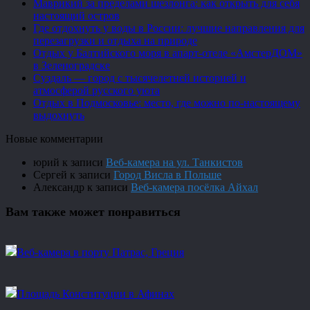
Маврикий за пределами шезлонга: как открыть для себя
настоящий остров
Где отдохнуть у воды в России: лучшие направления для
перезагрузки и отдыха на природе
Отдых у Балтийского моря в апарт-отеле «АмстерДОМ»
в Зеленоградске
Суздаль — город с тысячелетней историей и
атмосферой русского уюта
Отдых в Подмосковье: место, где можно по-настоящему
выдохнуть
Новые комментарии
юрий
к записи
Веб-камера на ул. Танкистов
Сергей
к записи
Город Висла в Польше
Александр
к записи
Веб-камера посёлка Айхал
Вам также может понравиться
Веб-камера в порту Патрас, Греция
Площадь Конституции в Афинах