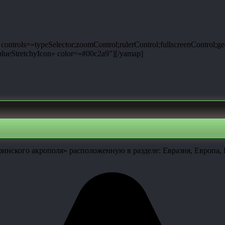
ntrols=»typeSelector;zoomControl;rulerControl;fullscreenControl;g
ueStretchyIcon» color=»#00c2a9″][/yamap]
инского акрополя» расположенную в разделе: Евразия, Европа,