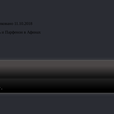
иковано
11.10.2018
ь и Парфенон в Афинах
т
.