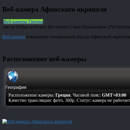
Веб-камера Афинского акрополя
Веб-камеры Греции
Автор
Online.webcams
На чтение
1 мин
Просмотров
274
Опубл
Веб-камера
показывает панорамный вид на Афинский акропол
Расположение веб-камеры
География
Расположение камеры:
Греция
. Часовой пояс:
GMT+03:00
Качество трансляции: фото, 360p. Статус:
камера не работае