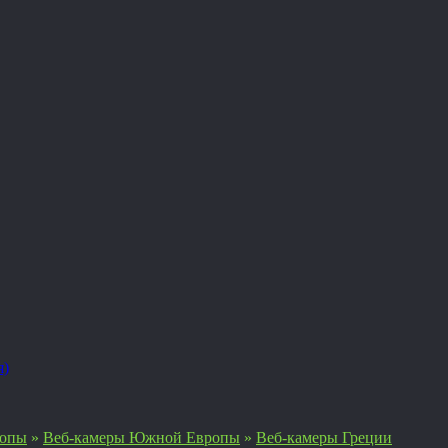
я)
ропы
»
Веб-камеры Южной Европы
»
Веб-камеры Греции