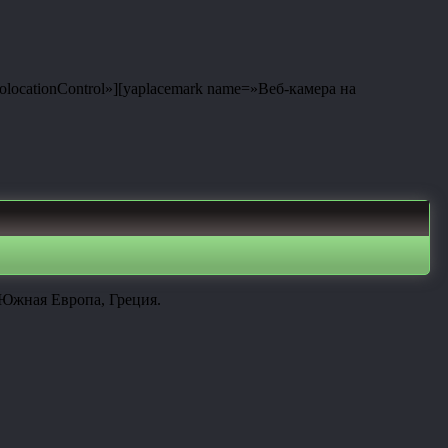
eolocationControl»][yaplacemark name=»Веб-камера на
 Южная Европа, Греция.