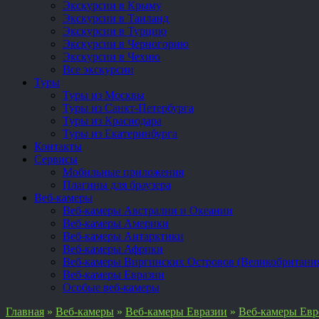
Экскурсии в Крыму
Экскурсии в Таиланд
Экскурсии в Турцию
Экскурсии в Черногорию
Экскурсии в Чехию
Все экскурсии
Туры
Туры из Москвы
Туры из Санкт-Петербурга
Туры из Краснодара
Туры из Екатеринбурга
Контакты
Сервисы
Мобильные приложения
Плагины для браузера
Веб-камеры
Веб-камеры Австралии и Океании
Веб-камеры Америки
Веб-камеры Антарктики
Веб-камеры Африки
Веб-камеры Виргинских Островов (Великобритани
Веб-камеры Евразии
Особые веб-камеры
Главная
»
Веб-камеры
»
Веб-камеры Евразии
»
Веб-камеры Ев