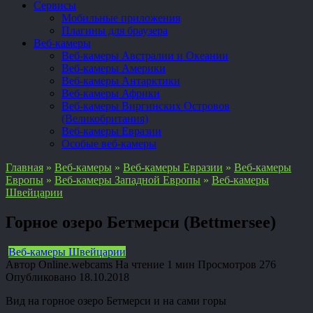
Сервисы
Мобильные приложения
Плагины для браузера
Веб-камеры
Веб-камеры Австралии и Океании
Веб-камеры Америки
Веб-камеры Антарктики
Веб-камеры Африки
Веб-камеры Виргинских Островов
(Великобритания)
Веб-камеры Евразии
Особые веб-камеры
Главная
»
Веб-камеры
»
Веб-камеры Евразии
»
Веб-камеры
Европы
»
Веб-камеры Западной Европы
»
Веб-камеры
Швейцарии
Горное озеро Бетмерси (Bettmersee)
Веб-камеры Швейцарии
Автор
Online.webcams
На чтение
1 мин
Просмотров
276
Опубликовано
18.10.2018
Вид на горное озеро Бетмерси и на сами горы