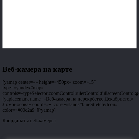
Веб-камера на карте
[yamap center=»» height=»450px» zoom=»15″
type=»yandex#map»
controls=»typeSelector;zoomControl;rulerControl;fullscreenControl;g
[yaplacemark name=»Веб-камера на перекрёстке Декабристов/
Ломоносова» coord=»» icon=»islands#blueStretchyIcon»
color=»#00c2a9″][/yamap]
Координаты веб-камеры: