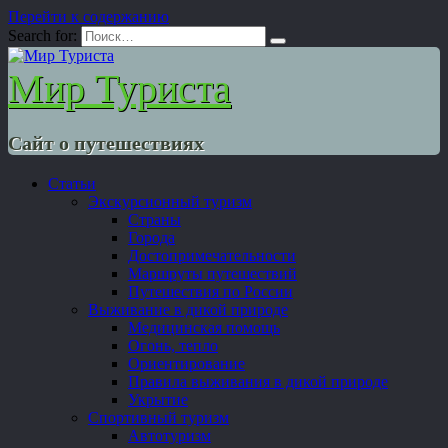
Перейти к содержанию
Search for:
Мир Туриста
Сайт о путешествиях
Статьи
Экскурсионный туризм
Страны
Города
Достопримечательности
Маршруты путешествий
Путешествия по России
Выживание в дикой природе
Медицинская помощь
Огонь, тепло
Ориентирование
Правила выживания в дикой природе
Укрытие
Спортивный туризм
Автотуризм