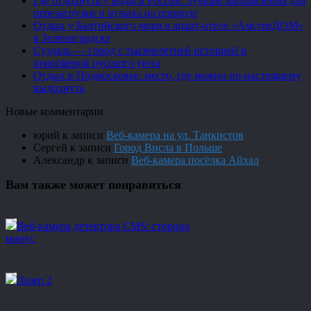
Где отдохнуть у воды в России: лучшие направления для
перезагрузки и отдыха на природе
Отдых у Балтийского моря в апарт-отеле «АмстерДОМ»
в Зеленоградске
Суздаль — город с тысячелетней историей и
атмосферой русского уюта
Отдых в Подмосковье: место, где можно по-настоящему
выдохнуть
Новые комментарии
юрий
к записи
Веб-камера на ул. Танкистов
Сергей
к записи
Город Висла в Польше
Александр
к записи
Веб-камера посёлка Айхал
Вам также может понравиться
Веб-камера детектора CMS: сторона
минус
Лазер 2