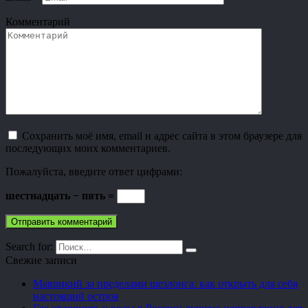
Комментарий
Сохранить моё имя, email и адрес сайта в этом браузере для
последующих моих комментариев.
Пожалуйста, введите ответ цифрами:
шестнадцать − пять =
Search for:
Свежие записи
Маврикий за пределами шезлонга: как открыть для себя
настоящий остров