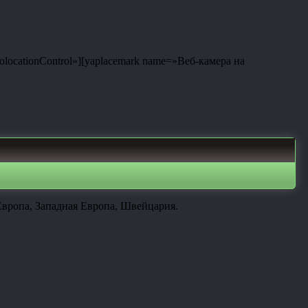
eolocationControl»][yaplacemark name=»Веб-камера на
Европа, Западная Европа, Швейцария.