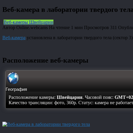
Веб-камера в лаборатории твердого тел
Веб-камеры Швейцарии
Автор
Online.webcams
На чтение
1 мин
Просмотров
311
Опубл
Веб-камера
установлена в лаборатории твердого тела (сектор 
Расположение веб-камеры
География
Расположение камеры:
Швейцария
. Часовой пояс:
GMT+02
Качество трансляции: фото, 360p. Статус:
камера не работае