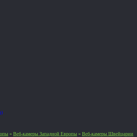
я)
ропы
»
Веб-камеры Западной Европы
»
Веб-камеры Швейцарии