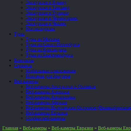
Экскурсии в Крыму
Экскурсии в Таиланд
Экскурсии в Турцию
Экскурсии в Черногорию
Экскурсии в Чехию
Все экскурсии
Туры
Туры из Москвы
Туры из Санкт-Петербурга
Туры из Краснодара
Туры из Екатеринбурга
Контакты
Сервисы
Мобильные приложения
Плагины для браузера
Веб-камеры
Веб-камеры Австралии и Океании
Веб-камеры Америки
Веб-камеры Антарктики
Веб-камеры Африки
Веб-камеры Виргинских Островов (Великобритани
Веб-камеры Евразии
Особые веб-камеры
Главная
»
Веб-камеры
»
Веб-камеры Евразии
»
Веб-камеры Ев