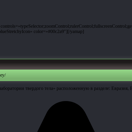
ntrols=»typeSelector;zoomControl;rulerControl;fullscreenControl;g
ueStretchyIcon» color=»#00c2a9″][/yamap]
ry/
аборатории твердого тела» расположенную в разделе: Евразия, 