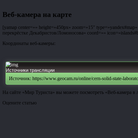
Веб-камера на карте
[yamap center=»» height=»450px» zoom=»15″ type=»yandex#map» co
перекрёстке Декабристов/Ломоносова» coord=»» icon=»islands#bl
Координаты веб-камеры:
Источники трансляции
Источник: https://www.geocam.ru/online/cern-solid-state-laborato
На сайте «Мир Туриста» вы можете посмотреть «Веб-камера в л
Оцените статью