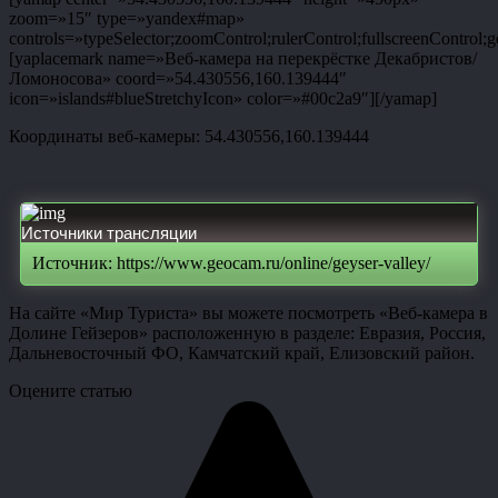
zoom=»15″ type=»yandex#map»
controls=»typeSelector;zoomControl;rulerControl;fullscreenControl;g
[yaplacemark name=»Веб-камера на перекрёстке Декабристов/
Ломоносова» coord=»54.430556,160.139444″
icon=»islands#blueStretchyIcon» color=»#00c2a9″][/yamap]
Координаты веб-камеры: 54.430556,160.139444
Источники трансляции
Источник: https://www.geocam.ru/online/geyser-valley/
На сайте «Мир Туриста» вы можете посмотреть «Веб-камера в
Долине Гейзеров» расположенную в разделе: Евразия, Россия,
Дальневосточный ФО, Камчатский край, Елизовский район.
Оцените статью