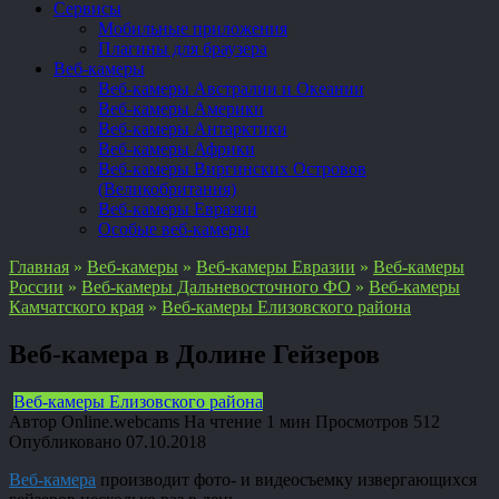
Сервисы
Мобильные приложения
Плагины для браузера
Веб-камеры
Веб-камеры Австралии и Океании
Веб-камеры Америки
Веб-камеры Антарктики
Веб-камеры Африки
Веб-камеры Виргинских Островов
(Великобритания)
Веб-камеры Евразии
Особые веб-камеры
Главная
»
Веб-камеры
»
Веб-камеры Евразии
»
Веб-камеры
России
»
Веб-камеры Дальневосточного ФО
»
Веб-камеры
Камчатского края
»
Веб-камеры Елизовского района
Веб-камера в Долине Гейзеров
Веб-камеры Елизовского района
Автор
Online.webcams
На чтение
1 мин
Просмотров
512
Опубликовано
07.10.2018
Веб-камера
производит фото- и видеосъемку извергающихся