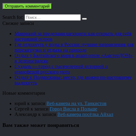
Search for:
Свежие записи
Маврикий за пределами шезлонга: как открыть для себя
настоящий остров
Где отдохнуть у воды в России: лучшие направления для
перезагрузки и отдыха на природе
Отдых у Балтийского моря в апарт-отеле «АмстерДОМ»
в Зеленоградске
Суздаль — город с тысячелетней историей и
атмосферой русского уюта
Отдых в Подмосковье: место, где можно по-настоящему
выдохнуть
Новые комментарии
юрий
к записи
Веб-камера на ул. Танкистов
Сергей
к записи
Город Висла в Польше
Александр
к записи
Веб-камера посёлка Айхал
Вам также может понравиться