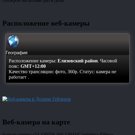
гейзеров несколько раз в день
Расположение веб-камеры
География
Расположение камеры:
Елизовский район
. Часовой
пояс:
GMT+12:00
Качество трансляции: фото, 360p. Статус:
камера не
работает
.
Веб-камера на карте
[yamap center=»54.430556,160.139444″ height=»450px»