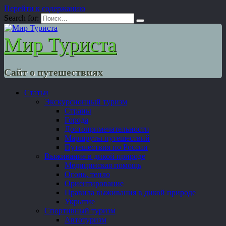
Перейти к содержанию
Search for:
Мир Туриста
Сайт о путешествиях
Статьи
Экскурсионный туризм
Страны
Города
Достопримечательности
Маршруты путешествий
Путешествия по России
Выживание в дикой природе
Медицинская помощь
Огонь, тепло
Ориентирование
Правила выживания в дикой природе
Укрытие
Спортивный туризм
Автотуризм