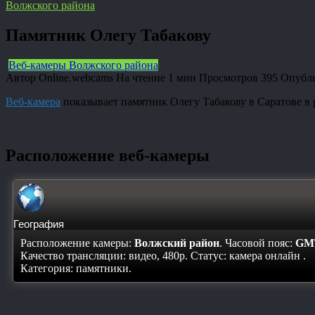
Волжского района
Памятник Олегу Табакову
Веб-камеры Волжского района
Автор
Online.webcams
На чтение
1 мин
Просмотров
395
Опубл
Веб-камера
показывает памятник Олегу Табакову в Саратове в 
Расположение веб-камеры
География
Расположение камеры:
Волжский район
. Часовой пояс:
GMT
Качество трансляции: видео, 480p. Статус:
камера онлайн
.
Категория: памятники.