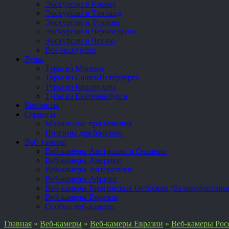
Экскурсии в Крыму
Экскурсии в Таиланд
Экскурсии в Турцию
Экскурсии в Черногорию
Экскурсии в Чехию
Все экскурсии
Туры
Туры из Москвы
Туры из Санкт-Петербурга
Туры из Краснодара
Туры из Екатеринбурга
Контакты
Сервисы
Мобильные приложения
Плагины для браузера
Веб-камеры
Веб-камеры Австралии и Океании
Веб-камеры Америки
Веб-камеры Антарктики
Веб-камеры Африки
Веб-камеры Виргинских Островов (Великобритани
Веб-камеры Евразии
Особые веб-камеры
Главная
»
Веб-камеры
»
Веб-камеры Евразии
»
Веб-камеры Рос