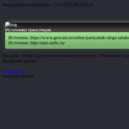
Координаты веб-камеры: 51.532577,46.031826
Источники трансляции
Источник: https://www.geocam.ru/online/pamyatnik-olegu-tabak
Источник: http://auto.sarbc.ru/
На сайте «Мир Туриста» вы можете посмотреть «Памятник Олег
Волжский район.
памятники
Оцените статью