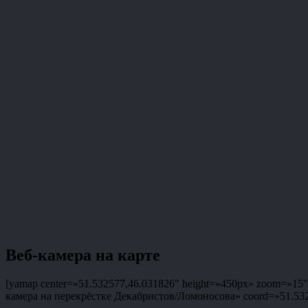
Веб-камера на карте
[yamap center=»51.532577,46.031826″ height=»450px» zoom=»15″ t
камера на перекрёстке Декабристов/Ломоносова» coord=»51.53257