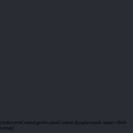
;fullscreenControl;geolocationControl»][yaplacemark name=»Веб-
/yamap]