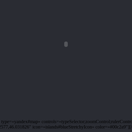
ype=»yandex#map» controls=»typeSelector;zoomControl;rulerControl
7,46.031826″ icon=»islands#blueStretchyIcon» color=»#00c2a9″][