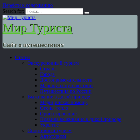
Перейти к содержанию
Search for:
Мир Туриста
Сайт о путешествиях
Статьи
Экскурсионный туризм
Страны
Города
Достопримечательности
Маршруты путешествий
Путешествия по России
Выживание в дикой природе
Медицинская помощь
Огонь, тепло
Ориентирование
Правила выживания в дикой природе
Укрытие
Спортивный туризм
Автотуризм