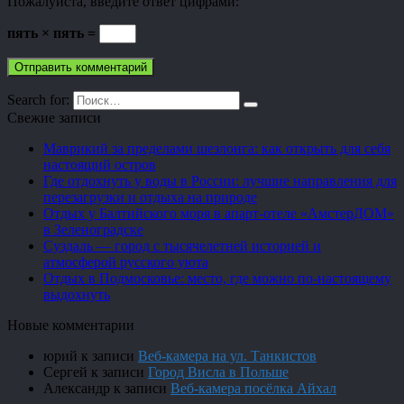
Пожалуйста, введите ответ цифрами:
пять × пять =
Search for:
Свежие записи
Маврикий за пределами шезлонга: как открыть для себя
настоящий остров
Где отдохнуть у воды в России: лучшие направления для
перезагрузки и отдыха на природе
Отдых у Балтийского моря в апарт-отеле «АмстерДОМ»
в Зеленоградске
Суздаль — город с тысячелетней историей и
атмосферой русского уюта
Отдых в Подмосковье: место, где можно по-настоящему
выдохнуть
Новые комментарии
юрий
к записи
Веб-камера на ул. Танкистов
Сергей
к записи
Город Висла в Польше
Александр
к записи
Веб-камера посёлка Айхал