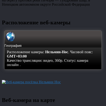
на берегу протоки реки Печоры — Тундровый Шар, в
Ненецком автономном округе Российской Федерации
Расположение веб-камеры
География
Расположение камеры:
Нельмин-Нос
. Часовой пояс:
GMT+03:00
Качество трансляции: видео, 360p. Статус:
камера
онлайн
.
Веб-камера на карте