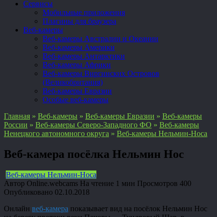
Сервисы
Мобильные приложения
Плагины для браузера
Веб-камеры
Веб-камеры Австралии и Океании
Веб-камеры Америки
Веб-камеры Антарктики
Веб-камеры Африки
Веб-камеры Виргинских Островов
(Великобритания)
Веб-камеры Евразии
Особые веб-камеры
Главная
»
Веб-камеры
»
Веб-камеры Евразии
»
Веб-камеры
России
»
Веб-камеры Северо-Западного ФО
»
Веб-камеры
Ненецкого автономного округа
»
Веб-камеры Нельмин-Носа
Веб-камера посёлка Нельмин Нос
Веб-камеры Нельмин-Носа
Автор
Online.webcams
На чтение
1 мин
Просмотров
400
Опубликовано
02.10.2018
Онлайн
веб-камера
показывает вид на посёлок Нельмин Нос