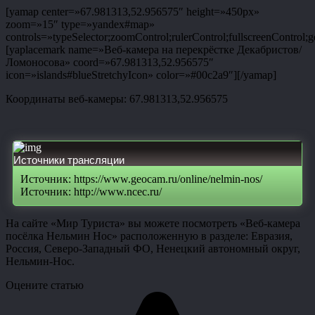
[yamap center=»67.981313,52.956575″ height=»450px»
zoom=»15″ type=»yandex#map»
controls=»typeSelector;zoomControl;rulerControl;fullscreenControl;g
[yaplacemark name=»Веб-камера на перекрёстке Декабристов/
Ломоносова» coord=»67.981313,52.956575″
icon=»islands#blueStretchyIcon» color=»#00c2a9″][/yamap]
Координаты веб-камеры: 67.981313,52.956575
Источники трансляции
Источник: https://www.geocam.ru/online/nelmin-nos/
Источник: http://www.ncec.ru/
На сайте «Мир Туриста» вы можете посмотреть «Веб-камера
посёлка Нельмин Нос» расположенную в разделе: Евразия,
Россия, Северо-Западный ФО, Ненецкий автономный округ,
Нельмин-Нос.
Оцените статью