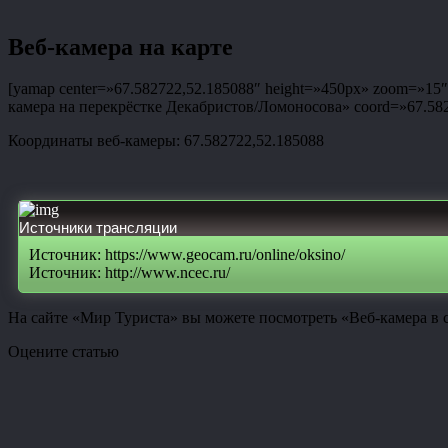
Веб-камера на карте
[yamap center=»67.582722,52.185088″ height=»450px» zoom=»15″ t
камера на перекрёстке Декабристов/Ломоносова» coord=»67.58272
Координаты веб-камеры: 67.582722,52.185088
Источники трансляции
Источник: https://www.geocam.ru/online/oksino/
Источник: http://www.ncec.ru/
На сайте «Мир Туриста» вы можете посмотреть «Веб-камера в 
Оцените статью