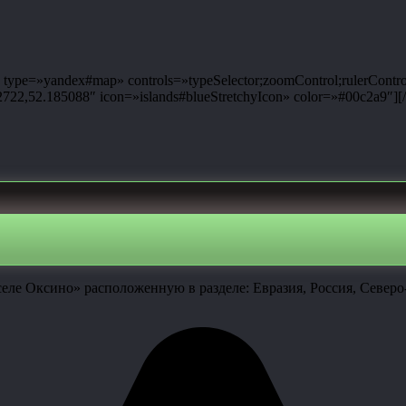
ype=»yandex#map» controls=»typeSelector;zoomControl;rulerControl
2,52.185088″ icon=»islands#blueStretchyIcon» color=»#00c2a9″][
селе Оксино» расположенную в разделе: Евразия, Россия, Севе