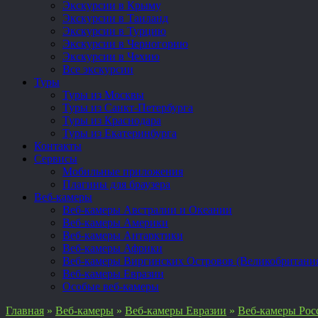
Экскурсии в Крыму
Экскурсии в Таиланд
Экскурсии в Турцию
Экскурсии в Черногорию
Экскурсии в Чехию
Все экскурсии
Туры
Туры из Москвы
Туры из Санкт-Петербурга
Туры из Краснодара
Туры из Екатеринбурга
Контакты
Сервисы
Мобильные приложения
Плагины для браузера
Веб-камеры
Веб-камеры Австралии и Океании
Веб-камеры Америки
Веб-камеры Антарктики
Веб-камеры Африки
Веб-камеры Виргинских Островов (Великобритани
Веб-камеры Евразии
Особые веб-камеры
Главная
»
Веб-камеры
»
Веб-камеры Евразии
»
Веб-камеры Рос