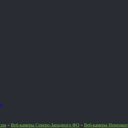
я)
сии
»
Веб-камеры Северо-Западного ФО
»
Веб-камеры Ненецког