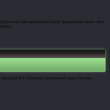
;fullscreenControl;geolocationControl»][yaplacemark name=»Веб-
/yamap]
ро-Западный ФО, Ненецкий автономный округ, Оксино.