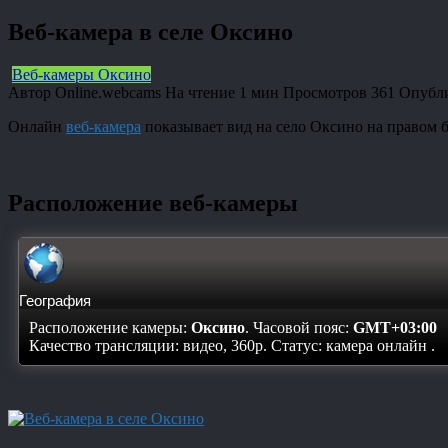
Веб-камера в селе Оксино
Веб-камеры Оксино
Автор
Online.webcams
На чтение
1 мин
Просмотров
361
Опубл
Онлайн
веб-камера
показывает вид на село Оксино на правом 
Расположение веб-камеры
География
Расположение камеры:
Оксино
. Часовой пояс:
GMT+03:00
Качество трансляции: видео, 360p. Статус:
камера онлайн
.