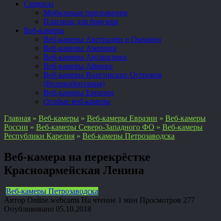
Сервисы
Мобильные приложения
Плагины для браузера
Веб-камеры
Веб-камеры Австралии и Океании
Веб-камеры Америки
Веб-камеры Антарктики
Веб-камеры Африки
Веб-камеры Виргинских Островов
(Великобритания)
Веб-камеры Евразии
Особые веб-камеры
Главная
»
Веб-камеры
»
Веб-камеры Евразии
»
Веб-камеры
России
»
Веб-камеры Северо-Западного ФО
»
Веб-камеры
Республики Карелия
»
Веб-камеры Петрозаводска
Веб-камера на перекрёстке
Красноармейская Ленина
Веб-камеры Петрозаводска
Автор
Online.webcams
На чтение
1 мин
Просмотров
277
Опубликовано
05.10.2018