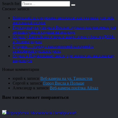
Search for:
Свежие записи
Маврикий за пределами шезлонга: как открыть для себя
настоящий остров
Где отдохнуть у воды в России: лучшие направления для
перезагрузки и отдыха на природе
Отдых у Балтийского моря в апарт-отеле «АмстерДОМ»
в Зеленоградске
Суздаль — город с тысячелетней историей и
атмосферой русского уюта
Отдых в Подмосковье: место, где можно по-настоящему
выдохнуть
Новые комментарии
юрий
к записи
Веб-камера на ул. Танкистов
Сергей
к записи
Город Висла в Польше
Александр
к записи
Веб-камера посёлка Айхал
Вам также может понравиться
Перекрёсток Московская Октябрьский