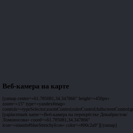
Веб-камера на карте
[yamap center=»61.785081,34.347866″ height=»450px»
zoom=»15″ type=»yandex#map»
controls=»typeSelector;zoomControl;rulerControl;fullscreenControl;g
[yaplacemark name=»Веб-камера на перекрёстке Декабристов/
Ломоносова» coord=»61.785081,34.347866″
icon=»islands#blueStretchyIcon» color=»#00c2a9″][/yamap]