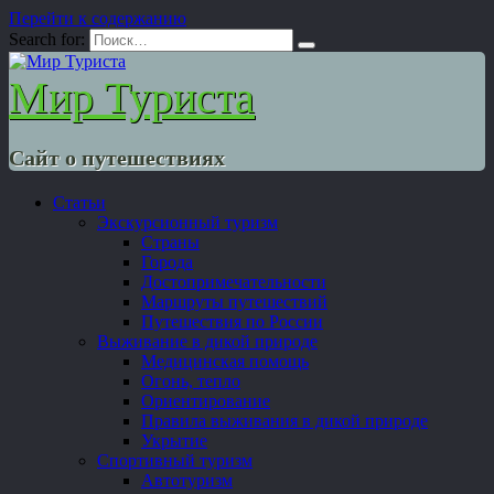
Перейти к содержанию
Search for:
Мир Туриста
Сайт о путешествиях
Статьи
Экскурсионный туризм
Страны
Города
Достопримечательности
Маршруты путешествий
Путешествия по России
Выживание в дикой природе
Медицинская помощь
Огонь, тепло
Ориентирование
Правила выживания в дикой природе
Укрытие
Спортивный туризм
Автотуризм