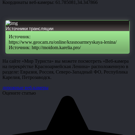
Координаты веб-камеры: 61.785081,34.347866
Источники трансляции
Источник:
https://www.geocam.ru/online/krasnoarmeyskaya-lenina/
Источник: http://moidom.karelia.pro/
На сайте «Мир Туриста» вы можете посмотреть «Веб-камера
на перекрёстке Красноармейская Ленина» расположенную в
разделе: Евразия, Россия, Северо-Западный ФО, Республика
Карелия, Петрозаводск.
дорожные веб-камеры
Оцените статью