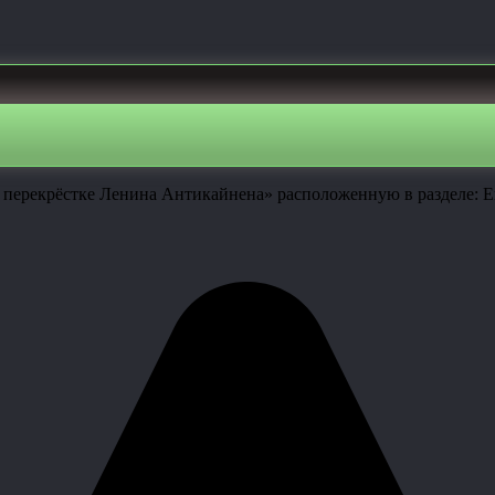
 перекрёстке Ленина Антикайнена» расположенную в разделе: Е