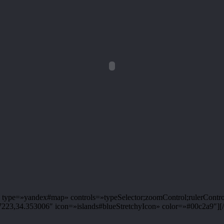
ype=»yandex#map» controls=»typeSelector;zoomControl;rulerControl
3,34.353006″ icon=»islands#blueStretchyIcon» color=»#00c2a9″][