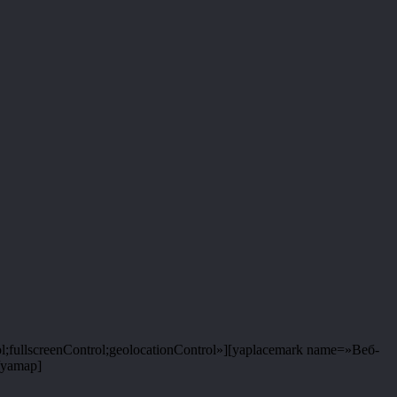
;fullscreenControl;geolocationControl»][yaplacemark name=»Веб-
/yamap]