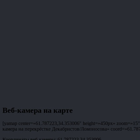
Веб-камера на карте
[yamap center=»61.787223,34.353006″ height=»450px» zoom=»15″ t
камера на перекрёстке Декабристов/Ломоносова» coord=»61.78722
Координаты веб-камеры: 61.787223,34.353006