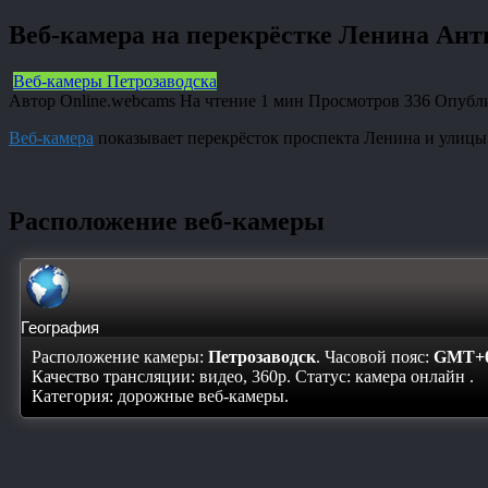
Веб-камера на перекрёстке Ленина Ан
Веб-камеры Петрозаводска
Автор
Online.webcams
На чтение
1 мин
Просмотров
336
Опубл
Веб-камера
показывает перекрёсток проспекта Ленина и улиц
Расположение веб-камеры
География
Расположение камеры:
Петрозаводск
. Часовой пояс:
GMT+0
Качество трансляции: видео, 360p. Статус:
камера онлайн
.
Категория: дорожные веб-камеры.