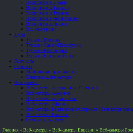
Экскурсии в Крыму
Экскурсии в Таиланд
Экскурсии в Турцию
Экскурсии в Черногорию
Экскурсии в Чехию
Все экскурсии
Туры
Туры из Москвы
Туры из Санкт-Петербурга
Туры из Краснодара
Туры из Екатеринбурга
Контакты
Сервисы
Мобильные приложения
Плагины для браузера
Веб-камеры
Веб-камеры Австралии и Океании
Веб-камеры Америки
Веб-камеры Антарктики
Веб-камеры Африки
Веб-камеры Виргинских Островов (Великобритани
Веб-камеры Евразии
Особые веб-камеры
Главная
»
Веб-камеры
»
Веб-камеры Евразии
»
Веб-камеры Рос