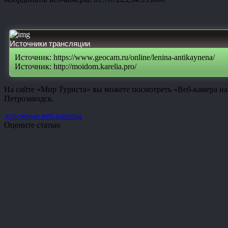
Источники трансляции
Источник: https://www.geocam.ru/online/lenina-antikaynena/
Источник: http://moidom.karelia.pro/
На сайте «Мир Туриста» вы можете посмотреть «Веб-камера на
Петрозаводск.
дорожные веб-камеры
Оцените статью