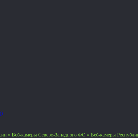
я)
сии
»
Веб-камеры Северо-Западного ФО
»
Веб-камеры Республи