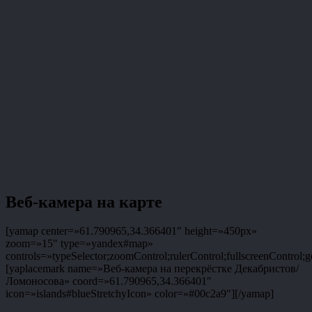
Веб-камера на карте
[yamap center=»61.790965,34.366401″ height=»450px»
zoom=»15″ type=»yandex#map»
controls=»typeSelector;zoomControl;rulerControl;fullscreenControl;g
[yaplacemark name=»Веб-камера на перекрёстке Декабристов/
Ломоносова» coord=»61.790965,34.366401″
icon=»islands#blueStretchyIcon» color=»#00c2a9″][/yamap]