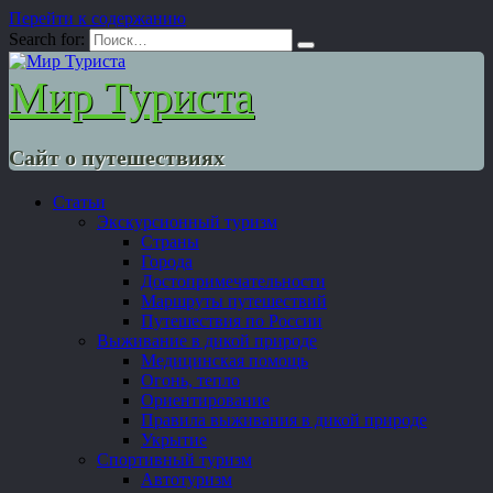
Перейти к содержанию
Search for:
Мир Туриста
Сайт о путешествиях
Статьи
Экскурсионный туризм
Страны
Города
Достопримечательности
Маршруты путешествий
Путешествия по России
Выживание в дикой природе
Медицинская помощь
Огонь, тепло
Ориентирование
Правила выживания в дикой природе
Укрытие
Спортивный туризм
Автотуризм