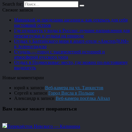
Search for:
Свежие записи
Маврикий за пределами шезлонга: как открыть для себя
настоящий остров
Где отдохнуть у воды в России: лучшие направления для
перезагрузки и отдыха на природе
Отдых у Балтийского моря в апарт-отеле «АмстерДОМ»
в Зеленоградске
Суздаль — город с тысячелетней историей и
атмосферой русского уюта
Отдых в Подмосковье: место, где можно по-настоящему
выдохнуть
Новые комментарии
юрий
к записи
Веб-камера на ул. Танкистов
Сергей
к записи
Город Висла в Польше
Александр
к записи
Веб-камера посёлка Айхал
Вам также может понравиться
Перекрёсток Невского — Калинина