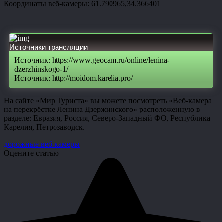
Координаты веб-камеры: 61.790965,34.366401
Источники трансляции
Источник: https://www.geocam.ru/online/lenina-
dzerzhinskogo-1/
Источник: http://moidom.karelia.pro/
На сайте «Мир Туриста» вы можете посмотреть «Веб-камера
на перекрёстке Ленина Дзержинского» расположенную в
разделе: Евразия, Россия, Северо-Западный ФО, Республика
Карелия, Петрозаводск.
дорожные веб-камеры
Оцените статью