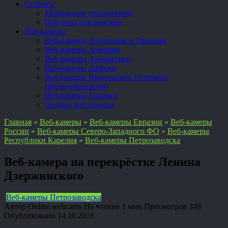
Сервисы
Мобильные приложения
Плагины для браузера
Веб-камеры
Веб-камеры Австралии и Океании
Веб-камеры Америки
Веб-камеры Антарктики
Веб-камеры Африки
Веб-камеры Виргинских Островов
(Великобритания)
Веб-камеры Евразии
Особые веб-камеры
Главная
»
Веб-камеры
»
Веб-камеры Евразии
»
Веб-камеры
России
»
Веб-камеры Северо-Западного ФО
»
Веб-камеры
Республики Карелия
»
Веб-камеры Петрозаводска
Веб-камера на перекрёстке Ленина
Дзержинского
Веб-камеры Петрозаводска
Автор
Online.webcams
На чтение
1 мин
Просмотров
348
Опубликовано
14.10.2018