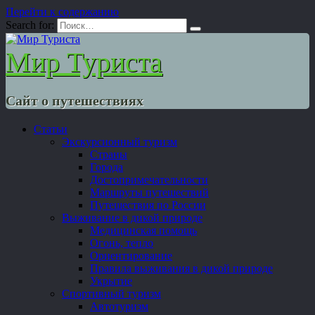
Перейти к содержанию
Search for:
Мир Туриста
Сайт о путешествиях
Статьи
Экскурсионный туризм
Страны
Города
Достопримечательности
Маршруты путешествий
Путешествия по России
Выживание в дикой природе
Медицинская помощь
Огонь, тепло
Ориентирование
Правила выживания в дикой природе
Укрытие
Спортивный туризм
Автотуризм