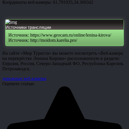
Координаты веб-камеры: 61.791935,34.369342
Источники трансляции
Источник: https://www.geocam.ru/online/lenina-kirova/
Источник: http://moidom.karelia.pro/
На сайте «Мир Туриста» вы можете посмотреть «Веб-камера
на перекрёстке Ленина Кирова» расположенную в разделе:
Евразия, Россия, Северо-Западный ФО, Республика Карелия,
Петрозаводск.
дорожные веб-камеры
Оцените статью