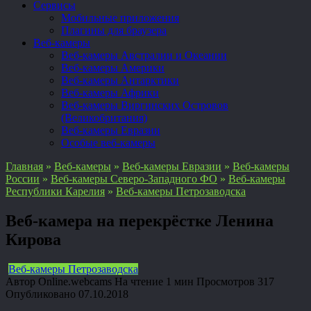
Сервисы
Мобильные приложения
Плагины для браузера
Веб-камеры
Веб-камеры Австралии и Океании
Веб-камеры Америки
Веб-камеры Антарктики
Веб-камеры Африки
Веб-камеры Виргинских Островов
(Великобритания)
Веб-камеры Евразии
Особые веб-камеры
Главная
»
Веб-камеры
»
Веб-камеры Евразии
»
Веб-камеры
России
»
Веб-камеры Северо-Западного ФО
»
Веб-камеры
Республики Карелия
»
Веб-камеры Петрозаводска
Веб-камера на перекрёстке Ленина
Кирова
Веб-камеры Петрозаводска
Автор
Online.webcams
На чтение
1 мин
Просмотров
317
Опубликовано
07.10.2018