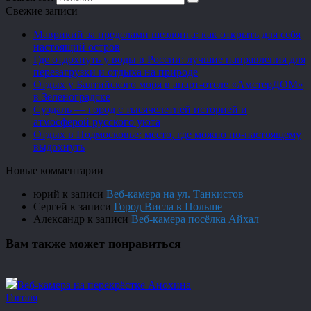
Свежие записи
Маврикий за пределами шезлонга: как открыть для себя
настоящий остров
Где отдохнуть у воды в России: лучшие направления для
перезагрузки и отдыха на природе
Отдых у Балтийского моря в апарт-отеле «АмстерДОМ»
в Зеленоградске
Суздаль — город с тысячелетней историей и
атмосферой русского уюта
Отдых в Подмосковье: место, где можно по-настоящему
выдохнуть
Новые комментарии
юрий
к записи
Веб-камера на ул. Танкистов
Сергей
к записи
Город Висла в Польше
Александр
к записи
Веб-камера посёлка Айхал
Вам также может понравиться
Веб-камера на перекрёстке Анохина
Гоголя