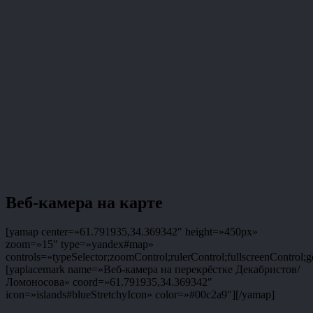
Веб-камера на карте
[yamap center=»61.791935,34.369342″ height=»450px»
zoom=»15″ type=»yandex#map»
controls=»typeSelector;zoomControl;rulerControl;fullscreenControl;g
[yaplacemark name=»Веб-камера на перекрёстке Декабристов/
Ломоносова» coord=»61.791935,34.369342″
icon=»islands#blueStretchyIcon» color=»#00c2a9″][/yamap]