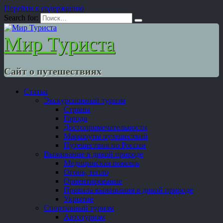
Перейти к содержанию
Search for:
Мир Туриста
Сайт о путешествиях
Статьи
Экскурсионный туризм
Страны
Города
Достопримечательности
Маршруты путешествий
Путешествия по России
Выживание в дикой природе
Медицинская помощь
Огонь, тепло
Ориентирование
Правила выживания в дикой природе
Укрытие
Спортивный туризм
Автотуризм