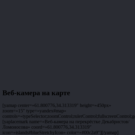
Веб-камера на карте
[yamap center=»61.800776,34.313319″ height=»450px»
zoom=»15″ type=»yandex#map»
controls=»typeSelector;zoomControl;rulerControl;fullscreenControl;g
[yaplacemark name=»Веб-камера на перекрёстке Декабристов/
Ломоносова» coord=»61.800776,34.313319″
icon=»islands#blueStretchyIcon» color=»#00c2a9″][/yamap]