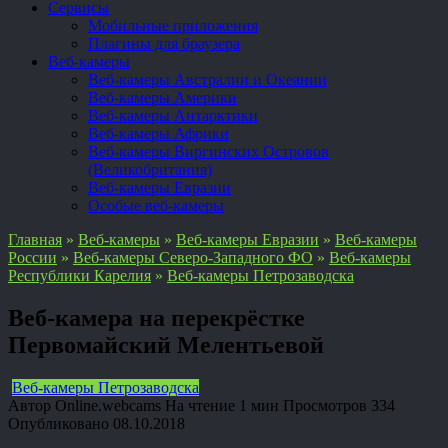
Сервисы
Мобильные приложения
Плагины для браузера
Веб-камеры
Веб-камеры Австралии и Океании
Веб-камеры Америки
Веб-камеры Антарктики
Веб-камеры Африки
Веб-камеры Виргинских Островов
(Великобритания)
Веб-камеры Евразии
Особые веб-камеры
Главная
»
Веб-камеры
»
Веб-камеры Евразии
»
Веб-камеры
России
»
Веб-камеры Северо-Западного ФО
»
Веб-камеры
Республики Карелия
»
Веб-камеры Петрозаводска
Веб-камера на перекрёстке
Первомайский Мелентьевой
Веб-камеры Петрозаводска
Автор
Online.webcams
На чтение
1 мин
Просмотров
334
Опубликовано
08.10.2018