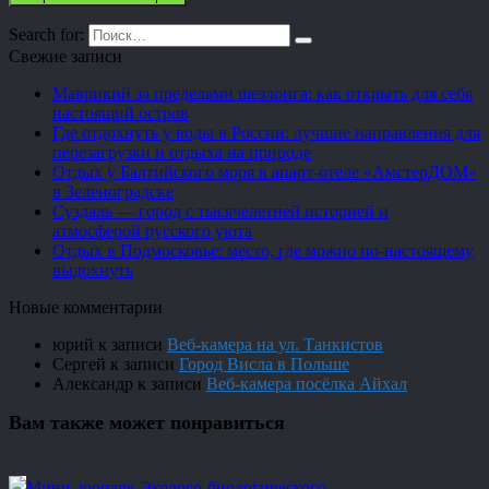
Search for:
Свежие записи
Маврикий за пределами шезлонга: как открыть для себя
настоящий остров
Где отдохнуть у воды в России: лучшие направления для
перезагрузки и отдыха на природе
Отдых у Балтийского моря в апарт-отеле «АмстерДОМ»
в Зеленоградске
Суздаль — город с тысячелетней историей и
атмосферой русского уюта
Отдых в Подмосковье: место, где можно по-настоящему
выдохнуть
Новые комментарии
юрий
к записи
Веб-камера на ул. Танкистов
Сергей
к записи
Город Висла в Польше
Александр
к записи
Веб-камера посёлка Айхал
Вам также может понравиться
Мини-зоопарк Эколого-биологического