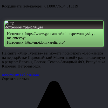
Координаты веб-камеры: 61.800776,34.313319
Источники трансляции
Источник: https://www.geocam.ru/online/pervomayskiy-
melentevoy/
Источник: http://moidom.karelia.pro/
На сайте «Мир Туриста» вы можете посмотреть «Веб-камера
на перекрёстке Первомайский Мелентьевой» расположенную
в разделе: Евразия, Россия, Северо-Западный ФО, Республика
Карелия, Петрозаводск.
дорожные веб-камеры
Оцените статью