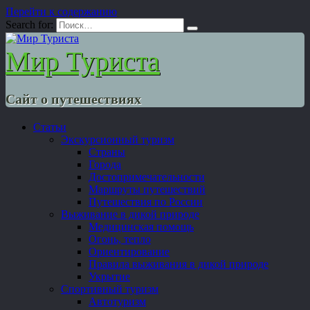
Перейти к содержанию
Search for:
Мир Туриста
Сайт о путешествиях
Статьи
Экскурсионный туризм
Страны
Города
Достопримечательности
Маршруты путешествий
Путешествия по России
Выживание в дикой природе
Медицинская помощь
Огонь, тепло
Ориентирование
Правила выживания в дикой природе
Укрытие
Спортивный туризм
Автотуризм