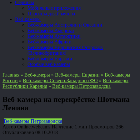
Сервисы
Мобильные приложения
Плагины для браузера
Веб-камеры
Веб-камеры Австралии и Океании
Веб-камеры Америки
Веб-камеры Антарктики
Веб-камеры Африки
Веб-камеры Виргинских Островов
(Великобритания)
Веб-камеры Евразии
Особые веб-камеры
Главная
»
Веб-камеры
»
Веб-камеры Евразии
»
Веб-камеры
России
»
Веб-камеры Северо-Западного ФО
»
Веб-камеры
Республики Карелия
»
Веб-камеры Петрозаводска
Веб-камера на перекрёстке Шотмана
Ленина
Веб-камеры Петрозаводска
Автор
Online.webcams
На чтение
1 мин
Просмотров
266
Опубликовано
08.10.2018