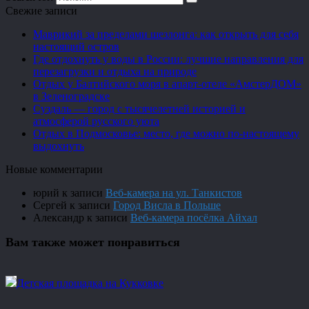
Свежие записи
Маврикий за пределами шезлонга: как открыть для себя
настоящий остров
Где отдохнуть у воды в России: лучшие направления для
перезагрузки и отдыха на природе
Отдых у Балтийского моря в апарт-отеле «АмстерДОМ»
в Зеленоградске
Суздаль — город с тысячелетней историей и
атмосферой русского уюта
Отдых в Подмосковье: место, где можно по-настоящему
выдохнуть
Новые комментарии
юрий
к записи
Веб-камера на ул. Танкистов
Сергей
к записи
Город Висла в Польше
Александр
к записи
Веб-камера посёлка Айхал
Вам также может понравиться
Детская площадка на Кукковке