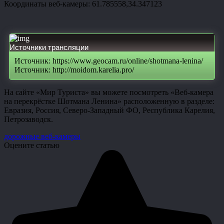
Координаты веб-камеры: 61.785558,34.347123
Источники трансляции
Источник: https://www.geocam.ru/online/shotmana-lenina/
Источник: http://moidom.karelia.pro/
На сайте «Мир Туриста» вы можете посмотреть «Веб-камера
на перекрёстке Шотмана Ленина» расположенную в разделе:
Евразия, Россия, Северо-Западный ФО, Республика Карелия,
Петрозаводск.
дорожные веб-камеры
Оцените статью