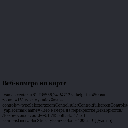
Веб-камера на карте
[yamap center=»61.785558,34.347123″ height=»450px»
zoom=»15″ type=»yandex#map»
controls=»typeSelector;zoomControl;rulerControl;fullscreenControl;g
[yaplacemark name=»Веб-камера на перекрёстке Декабристов/
Ломоносова» coord=»61.785558,34.347123″
icon=»islands#blueStretchyIcon» color=»#00c2a9″][/yamap]